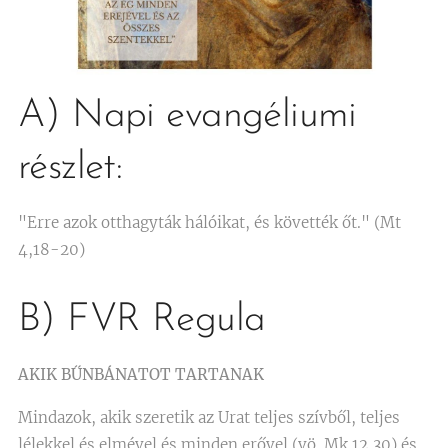
A) Napi evangéliumi
részlet:
"Erre azok otthagyták hálóikat, és követték őt." (Mt
4,18-20)
B) FVR Regula
AKIK BŰNBÁNATOT TARTANAK
Mindazok, akik szeretik az Urat teljes szívből, teljes
lélekkel és elmével és minden erővel (vö. Mk 12,30) és