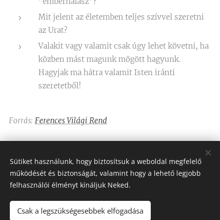
"emberhalász"?
Mit jelent az életemben teljes szívvel szeretni
az Urat?
Valakit vagy valamit csak úgy lehet követni, ha
közben mást magunk mögött hagyunk.
Hagyjak ma hátra valamit Isten iránti
szeretetből!
Forrás:
Ferences Világi Rend
Share
Sütiket használunk, hogy biztosítsuk a weboldal megfelelő
működését és biztonságát, valamint hogy a lehető legjobb
felhasználói élményt kínáljuk Neked.
Csak a legszükségesebbek elfogadása
Assisi Szent Ferenc Betegápoló Nővérei