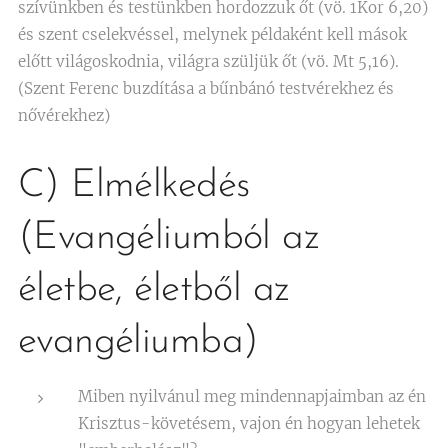
szívünkben és testünkben hordozzuk őt (vö. 1Kor 6,20)
és szent cselekvéssel, melynek példaként kell mások
előtt világoskodnia, világra szüljük őt (vö. Mt 5,16).
(Szent Ferenc buzdítása a bűnbánó testvérekhez és
nővérekhez)
C) Elmélkedés
(Evangéliumból az
életbe, életből az
evangéliumba)
Miben nyilvánul meg mindennapjaimban az én
Krisztus-követésem, vajon én hogyan lehetek