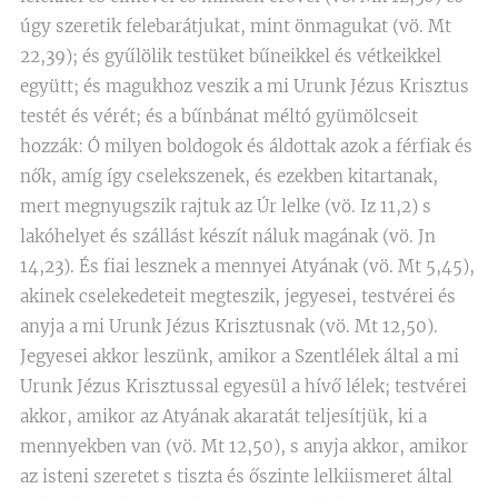
úgy szeretik felebarátjukat, mint önmagukat (vö. Mt
22,39); és gyűlölik testüket bűneikkel és vétkeikkel
együtt; és magukhoz veszik a mi Urunk Jézus Krisztus
testét és vérét; és a bűnbánat méltó gyümölcseit
hozzák: Ó milyen boldogok és áldottak azok a férfiak és
nők, amíg így cselekszenek, és ezekben kitartanak,
mert megnyugszik rajtuk az Úr lelke (vö. Iz 11,2) s
lakóhelyet és szállást készít náluk magának (vö. Jn
14,23). És fiai lesznek a mennyei Atyának (vö. Mt 5,45),
akinek cselekedeteit megteszik, jegyesei, testvérei és
anyja a mi Urunk Jézus Krisztusnak (vö. Mt 12,50).
Jegyesei akkor leszünk, amikor a Szentlélek által a mi
Urunk Jézus Krisztussal egyesül a hívő lélek; testvérei
akkor, amikor az Atyának akaratát teljesítjük, ki a
mennyekben van (vö. Mt 12,50), s anyja akkor, amikor
az isteni szeretet s tiszta és őszinte lelkiismeret által