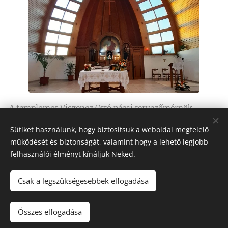
A templomot Viczencz Ottó pécsi tervezőmérnök
tervezte, Eördögh István építészmérnök pedig
Sütiket használunk, hogy biztosítsuk a weboldal megfelelő
kivitelezte az építését. Templom szentelés 1997-ben
működését és biztonságát, valamint hogy a lehető legjobb
volt.
felhasználói élményt kínáljuk Neked.
A templomnak három harangja van, Mayer Mihály
Csak a legszükségesebbek elfogadása
megyéspüspök úr szentelte meg a harangokat, 1999.
szeptember 4-én. A három harang súlya összesen 800
Összes elfogadása
kg, svájci szokás szerint a harangoknak nevet is adtak;
nagy harang – Flüe-i Szent Miklósról, középső harang