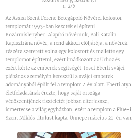
Kozármisleny, Széchenyi
u. 2/b
Az Assisi Szent Ferenc Betegápoló Nővérei kolostor
templomát 1993-ban kezdték el építeni
Kozármislenyben. Alapító nővérünk, Bali Katalin
Kapisztrána nővér, a rend akkori elöljárója, a nővérek
részére szeretett volna egy kolostort és mellette egy
templomot építtetni, ezért imádkozott az Úrhoz és
ezért kérte az emberek segítségét. Josef Eberli svájci
plébános személyén keresztül a svájci emberek
adományából épült fel a templom 4 év alatt. Eberti atya
életfeladatának érezte, hogy saját országa
védőszentjének tiszteletét jobban elterjessze,
ismertesse a világ egyházban, ezért a templom a Flüe-i
Szent Miklós titulust kapta. Ünnepe március 21-én van.