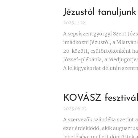
Jézustól tanuljun
2025.11.28
A sepsiszentgyörgyi Szent Jó
imádkozni Jézustól, a Miatyán
20. között, csütörtökönként ha
József-plébánia, a Medjugorjea
A lelkigyakorlat délután szent
KOVÁSZ fesztivál
2025.08.22
A szervezők szándéka szerint a
ezer érdeklődő, akik augusztus
lehetősége mellett döntöttek