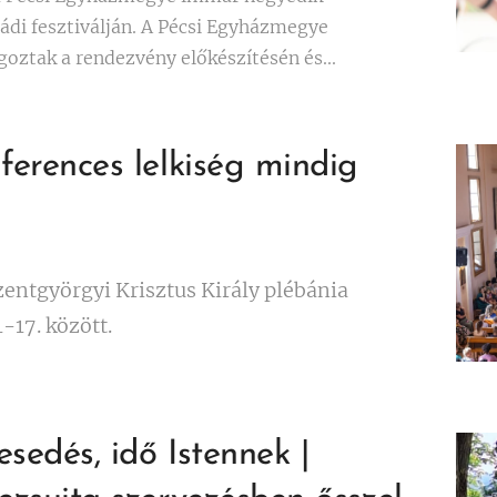
di fesztiválján. A Pécsi Egyházmegye
oztak a rendezvény előkészítésén és...
ferences lelkiség mindig
zentgyörgyi Krisztus Király plébánia
-17. között.
sedés, idő Istennek |