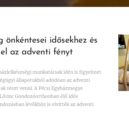
g önkéntesei idősekhez és
el az adventi fényt
házlelkészségi munkatársak idén is figyelmet
ségügyi állapotukból adódóan az adventi
ak részt venni. A Pécsi Egyházmegye
Lőrinc Gondozóotthonban élő idős
dozásban lévőkhöz is elvitték az adventi