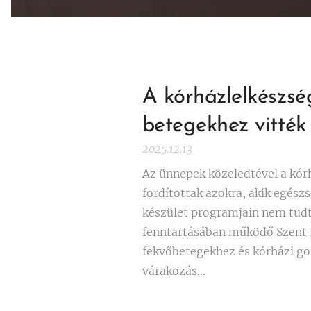
A kórházlelkészsé
betegekhez vitték 
2025.12.13
Az ünnepek közeledtével a kór
fordítottak azokra, akik egész
készület programjain nem tudt
fenntartásában működő Szent 
fekvőbetegekhez és kórházi gon
várakozás...