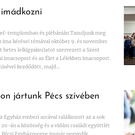
k imádkozni
zsef-templomban és plébánián Tanuljunk meg
k ima kérései témával október 9. és november
t hetes lelkigyakorlatot szervezett a Szent
i imacsoport és az Élet a Lélekben imacsoport.
misével kezdődött, majd...
on jártunk Pécs szívében
z Egyház emberi arcával találkozott az a sok
 20-án a közösség és a vidám családi együttlét
 a Pécsi Egyházmegye immár negyedik