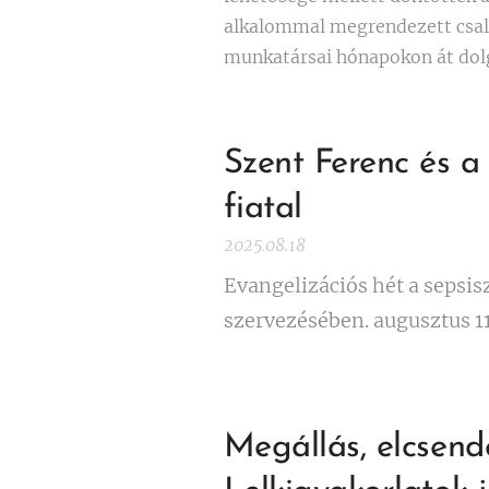
alkalommal megrendezett csalá
munkatársai hónapokon át dolg
Szent Ferenc és a 
fiatal
2025.08.18
Evangelizációs hét a sepsis
szervezésében. augusztus 11
Megállás, elcsende