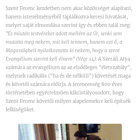
Szent Ferenc kezdetben nem akar közösséget alapítani,
hanem istenélményéből táplálkozva keresi hivatását,
melyet saját elmondása szerint így és ebben talál meg:
"És miután testvéreket adott mellém az Úr, senki sem
mutatta meg nekem, mit kell tennem, hanem ezt ő, a
Magasságbeli nyilatkoztatta ki nekem, hogy a szent
Evangélium szerint kell élnem" (Végr 14).
A Szeráfi Atya
számára az evangélium az az elsődleges "életszabály",
melynek radikális ("ha és de nélküli") követését maga
és követői számára előírja. A ferencesség 800 éves
történetében egyértelműen kikristályosodott, hogy
Szent Ferenc követői milyen alapelemekre kell építsék
lelkiségüket.