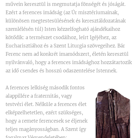
művein keresztül is megmutatja fönségét és jóságát.
Ezért a ferences imádság (az Úr misztériumainak,
különösen megtestesülésének és keresztáldozatának
szemlélésén túl) Isten kézzelfogható ajándékaihoz
kötődik: a természet csodáihoz, leírt Igéjéhez, az
Eucharisztiához és a Szent Liturgia szövegeihez. Bár
Ferenc nem ad konkrét imamódszert, életén keresztül
nyilvánvaló, hogy a ferences imádsághoz hozzátartozik
az idő csendes és hosszú odaszentelése Istennek.
A ferences lelkiség második fontos
alappillére a fraternitás, vagy
testvéri élet. Nélküle a ferences élet
elképzelhetetlen, ezért szükséges,
hogy a remete ferencesek se éljenek
teljes magányosságban. A Szent így
fogalmaz Végrendeletében: