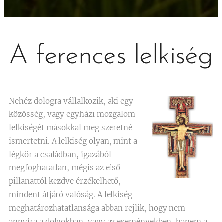
A ferences lelkiség
Nehéz dologra vállalkozik, aki egy
közösség, vagy egyházi mozgalom
lelkiségét másokkal meg szeretné
ismertetni. A lelkiség olyan, mint a
légkör a családban, igazából
megfoghatatlan, mégis az első
pillanattól kezdve érzékelhető,
mindent átjáró valóság. A lelkiség
meghatározhatatlansága abban rejlik, hogy nem
annyira a dolgokban, vagy az eseményekben, hanem a