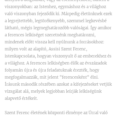
viszonyokban: az Istenhez, egymáshoz és a világhoz
való viszonyban fejeződik ki. Márpedig életünknek ezek
a legrejtettebb, legtörékenyebb, szemmel legkevésbé
látható, mégis legmeghatározóbb valóságai. Így amikor
a ferences lelkiséget szeretnénk meghatározni,
mindenek előtt vissza kell nyúlnunk a forrásokhoz:
milyen volt az alapító, Assisi Szent Ferenc,
istenkapcsolata, hogyan viszonyult ő az emberekhez és
a világhoz. A ferences lelkiségben élők az évszázadok
folyamán újra és újra feladatuknak érezték, hogy
megfogalmazzák, mit jelent "ferencesként" élni.
Írásunk második részében azokat a kifejezéseket vetjük
vizsgálat alá, melyek legjobban leírják lelkiségünk
alapvető értékeit.
Szent Ferenc életének központi élménye az Úrral való