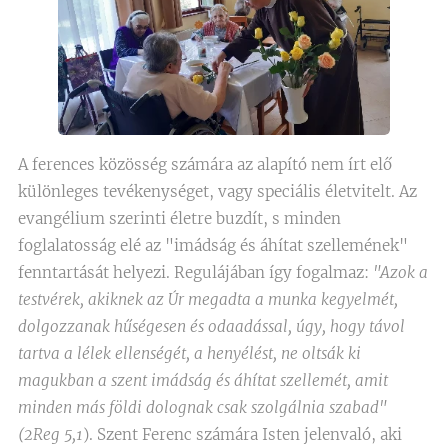
A ferences közösség számára az alapító nem írt elő
különleges tevékenységet, vagy speciális életvitelt. Az
evangélium szerinti életre buzdít, s minden
foglalatosság elé az "imádság és áhítat szellemének"
fenntartását helyezi. Regulájában így fogalmaz:
"Azok a
testvérek, akiknek az Úr megadta a munka kegyelmét,
dolgozzanak hűségesen és odaadással, úgy, hogy távol
tartva a lélek ellenségét, a henyélést, ne oltsák ki
magukban a szent imádság és áhítat szellemét, amit
minden más földi dolognak csak szolgálnia szabad"
(2Reg 5,1
). Szent Ferenc számára Isten jelenvaló, aki