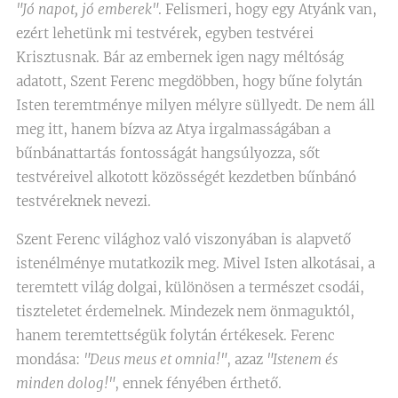
"Jó napot, jó emberek"
. Felismeri, hogy egy Atyánk van,
ezért lehetünk mi testvérek, egyben testvérei
Krisztusnak. Bár az embernek igen nagy méltóság
adatott, Szent Ferenc megdöbben, hogy bűne folytán
Isten teremtménye milyen mélyre süllyedt. De nem áll
meg itt, hanem bízva az Atya irgalmasságában a
bűnbánattartás fontosságát hangsúlyozza, sőt
testvéreivel alkotott közösségét kezdetben bűnbánó
testvéreknek nevezi.
Szent Ferenc világhoz való viszonyában is alapvető
istenélménye mutatkozik meg. Mivel Isten alkotásai, a
teremtett világ dolgai, különösen a természet csodái,
tiszteletet érdemelnek. Mindezek nem önmaguktól,
hanem teremtettségük folytán értékesek. Ferenc
mondása:
"Deus meus et omnia!"
, azaz
"Istenem és
minden dolog!"
, ennek fényében érthető.