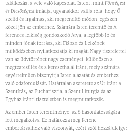
találkozás, a vele való kapcsolat. Istent, mint
Fönségest
és Dicsőségest
imádja, ugyanakkor vallja róla, hogy Ő
szelíd és irgalmas, aki megrendítő módon, egészen
közel jön az emberhez. Számára Isten teremtő és A
ferences lelkiség gondoskodó Atya, a legfőbb Jó és
minden jónak forrása, aki Fiában és Lelkének
működésében nyilatkoztatja ki magát. Nagy tisztelettel
van az üdvtörténet nagy eseményei, különösen a
megtestesülés és a kereszthalál iránt, mely számára
egyértelműen bizonyítja Isten alázatát és emberhez
való odafordulását. Határtalan szeretete az Úr iránt a
Szentírás, az Eucharisztia, a Szent Liturgia és az
Egyház iránti tiszteletben is megmutatkozik.
Az ember Isten teremtménye, az ő hasonlatosságára
lett megalkotva. Ez határozza meg Ferenc
embertársaihoz való viszonyát, ezért szól hozzájuk így: