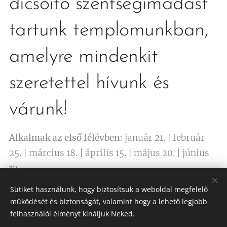
dicsőítő szentségimádást
tartunk templomunkban,
amelyre mindenkit
szeretettel hívunk és
várunk!
Alkalmak az első félévben:
január 21. | február
25. | március 18. | április 15. | május 20. | június
17.
Sütiket használunk, hogy biztosítsuk a weboldal megfelelő
működését és biztonságát, valamint hogy a lehető legjobb
PLAKÁT (PDF)
felhasználói élményt kínáljuk Neked.