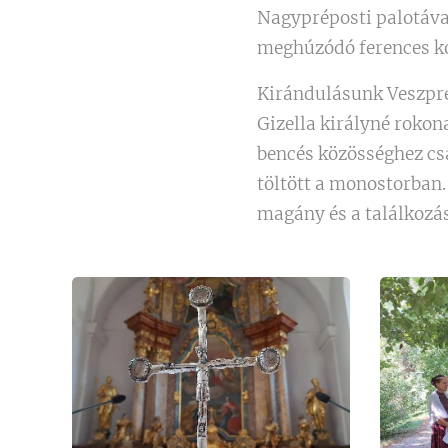
Nagypréposti palotáva
meghúzódó ferences kol
Kirándulásunk Veszpré
Gizella királyné rokon
bencés közösséghez csa
töltött a monostorban.
magány és a találkozás