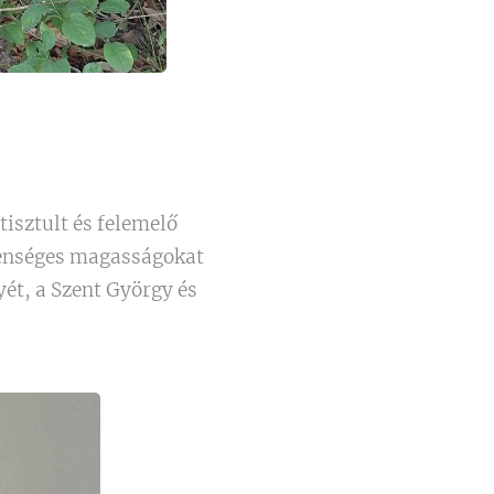
isztult és felemelő
 fenséges magasságokat
yét, a Szent György és