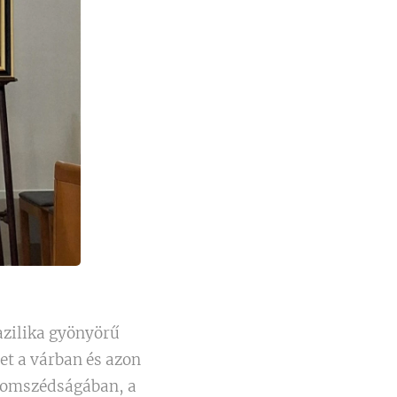
azilika gyönyörű
et a várban és azon
szomszédságában, a