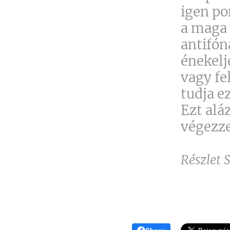
igen po
a maga 
antifón
énekelj
vagy fe
tudja e
Ezt alá
végezze
Részlet 