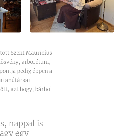
ított Szent Maurícius
nösvény, arborétum,
ypontja pedig éppen a
értanútársai
t, azt hogy, bárhol
is, nappal is
vagy egy