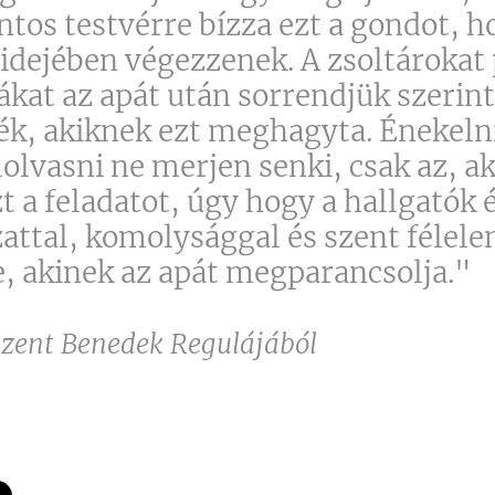
ntos testvérre bízza ezt a gondot, 
idejében végezzenek. A zsoltárokat 
ákat az apát után sorrendjük szerin
ék, akiknek ezt meghagyta. Énekeln
lolvasni ne merjen senki, csak az, aki
zt a feladatot, úgy hogy a hallgatók 
zattal, komolysággal és szent féle
, akinek az apát megparancsolja."
Szent Benedek Regulájából