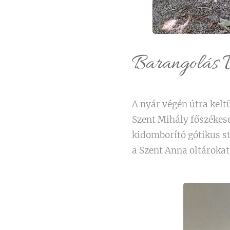
Barangolás V
A nyár végén útra kelt
Szent Mihály főszékese
kidomborító gótikus st
a Szent Anna oltárokat