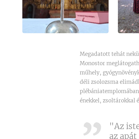
Megadatott tehát nekün
Monostor meglátogatha
műhely, gyógynövényker
déli zsolozsma elimád
plébániatemplomában. 
énekkel, zsoltárokkal
"Az iste
az apát