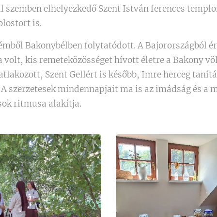
l szemben elhelyezkedő Szent István ferences templom
ostort is.
mből Bakonybélben folytatódott. A Bajorországból ér
a volt, kis remeteközösséget hívott életre a Bakony vö
tlakozott, Szent Gellért is később, Imre herceg tanítá
 A szerzetesek mindennapjait ma is az imádság és a m
ok ritmusa alakítja.