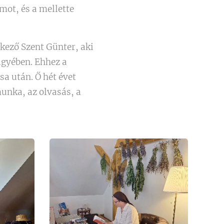
ot, és a mellette
kező Szent Günter, aki
lgyében. Ehhez a
sa után. Ő hét évet
unka, az olvasás, a