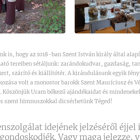
k is, hogy az 1018-ban Szent István király által alap
tó tereiben sétáljunk: zarándokudvar, gazdaság, ta
t, szárító és kiállítótér. A kirándulásunk egyik fén
kozása volt a monostor barokk Szent Mauríciusz és V
Köszönjük Uram bőkezű ajándékaidat és mindenekelőt
 és szent himnuszokkal dicsérhetünk Téged!
nszolgálat idejének jelzéséről éjjel 
 gondoskodjék. Vagy maga jelezze, 