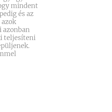
hogy mindent
pedig és az
t azok
i azonban
 teljesíteni
épüljenek.
lemmel