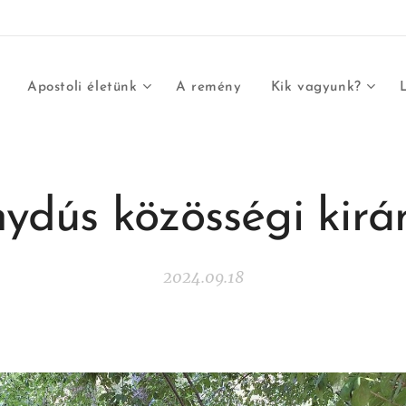
Apostoli életünk
A remény
Kik vagyunk?
ydús közösségi kirá
2024.09.18