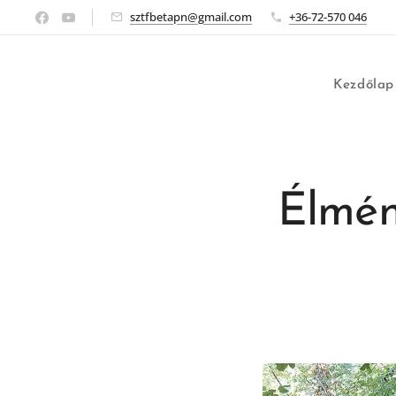
sztfbetapn@gmail.com
+36-72-570 046
Kezdőlap
Élmén