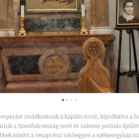
vesperást imádkoztunk a káplán úrral, kipróbálva a b
jártuk a Szentháromság teret és számos patinás épület
 többek között a veszprémi várhegyen a székesegyház 