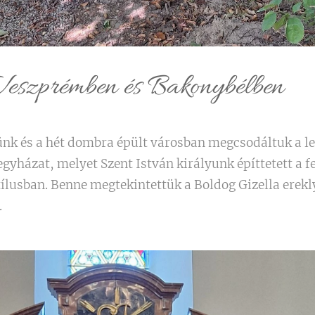
eszprémben és Bakonybélben
ünk és a hét dombra épült városban megcsodáltuk a let
gyházat, melyet Szent István királyunk építtetett a
ílusban. Benne megtekintettük a Boldog Gizella erekl
.