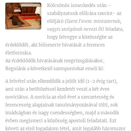
Kölcsönös ismerkedés után -
szabályzatunk előírása szerint- az
elöljáró
(Szent Ferenc miniszternek,
vagyis szolgának nevezi őt)
feladata,
hogy felvegye a közösségbe az
érdeklődőt, aki felismerte hívatását a ferences
életformára.
Az érdeklődők hivatásának megvizsgálásakor,
Regulánk a következő szempontokat emeli ki:
A felvétel után elkezdődik a jelölt idő (1-2 évig tart),
ami után a beöltözéssel kezdetét veszi a két éves
noviciátus. A novícia az első évet a szerzetesség és
ferencesség alapjainak tanulmányozásával tölti, sok
imádságban és nagy csendességben, majd a második
évben megismeri a közösség apostoli feladatait. Ezt
követi az első fogadalom tétel, amit legalább háromszor