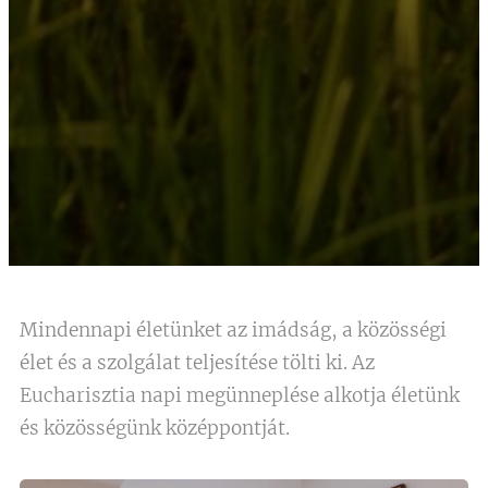
Mindennapi életünket az imádság, a közösségi
élet és a szolgálat teljesítése tölti ki. Az
Eucharisztia napi megünneplése alkotja életünk
és közösségünk középpontját.