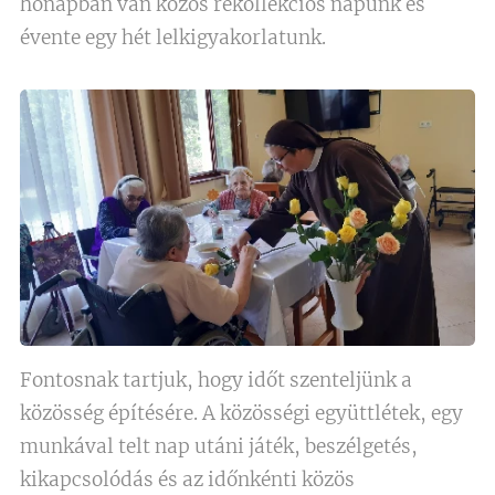
hónapban van közös rekollekciós napunk és
évente egy hét lelkigyakorlatunk.
Fontosnak tartjuk, hogy időt szenteljünk a
közösség építésére. A közösségi együttlétek, egy
munkával telt nap utáni játék, beszélgetés,
kikapcsolódás és az időnkénti közös