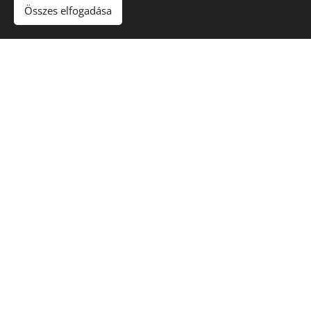
Összes elfogadása
nyomdokainak követése embertársaink
szolgálata által.
Fotógaléria