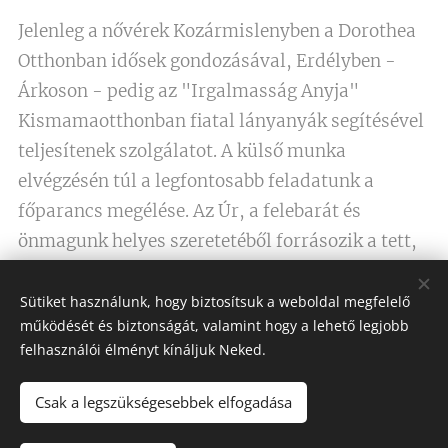
Jelenleg a nővérek Kozármislenyben a Dorothea
Otthonban idősek gondozásával, Erdélyben -
Árkoson - pedig az "Irgalmasság Anyja"
Kismamaotthonban fiatal lányanyák segítésével
teljesítenek szolgálatot. A külső munka
elvégzésén túl a legfontosabb feladatunk a
főparancs megélése. Az Úr, a felebarát és
önmagunk helyes szeretetéből forrásozik a tett,
az apostolkodás. Az Ő kegyelmével válunk
képessé arra, hogy Isten szeretete, gondviselése
Sütiket használunk, hogy biztosítsuk a weboldal megfelelő
működését és biztonságát, valamint hogy a lehető legjobb
élő tapasztalattá váljon a ránk bízottak és
felhasználói élményt kínáljuk Neked.
rászorulók számára.
Csak a legszükségesebbek elfogadása
Életformánk tömör összefoglalása: evangéliumi
élet az egyházban, az alázatos Krisztus