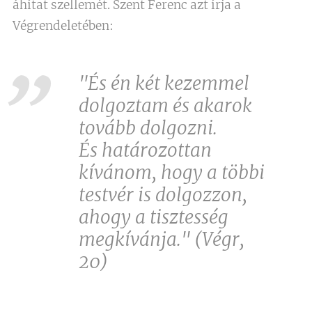
áhítat szellemét. Szent Ferenc azt írja a
Végrendeletében:
"És én két kezemmel
dolgoztam és akarok
tovább dolgozni.
És határozottan
kívánom, hogy a többi
testvér is dolgozzon,
ahogy a tisztesség
megkívánja." (Végr,
20)