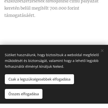
eszközbeszerzésének támogatása
című pályázat
keretén belül megítélt
700.000 forint
támogatásáért.
Sütiket használunk, hogy biztosítsuk a weboldal megfelelő
működését és biztonságát, valamint hogy a lehető legjobb
felhasználói élményt kínáljuk Neked.
Csak a legszükségesebbek elfogadása
Összes elfogadása