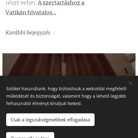
részt vehet.
A szertartáshoz a
Vatikán hivatalos...
Korábbi bejegyzés
Sütiket használunk, hogy biztosítsuk a weboldal megfelelő
működését és biztonságát, valamint hogy a lehető legjobb
felhasználói élményt kínáljuk Neked.
Csak a legszükségesebbek elfogadása
Az Istennek, aki oly
mérhetetlenül sokat