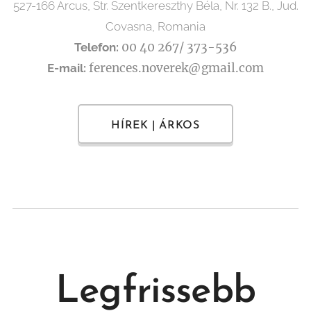
527-166 Arcus, Str. Szentkereszthy Béla, Nr. 132 B., Jud.
Covasna, Romania
00 40 267/ 373-536
Telefon:
ferences.noverek@gmail.com
E-mail:
HÍREK | ÁRKOS
Legfrissebb