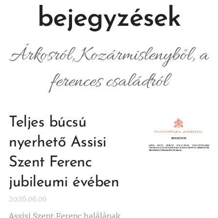
bejegyzések
Árkosról, Kozármislenyből, a
ferences családról
Teljes búcsú
nyerhető Assisi
Szent Ferenc
jubileumi évében
2026.06.06
Assisi Szent Ferenc halálának