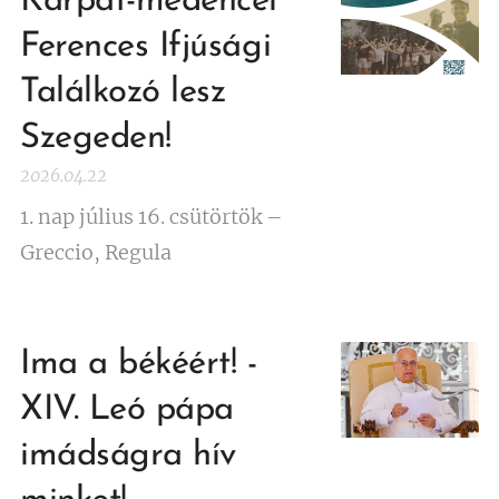
Kárpát-medencei
Ferences Ifjúsági
Találkozó lesz
Szegeden!
2026.04.22
1. nap július 16. csütörtök –
Greccio, Regula
Ima a békéért! -
XIV. Leó pápa
imádságra hív