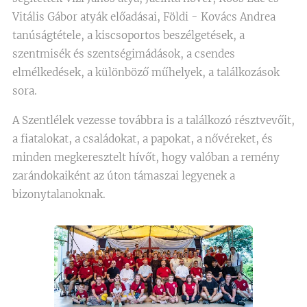
Vitális Gábor atyák előadásai, Földi - Kovács Andrea
tanúságtétele, a kiscsoportos beszélgetések, a
szentmisék és szentségimádások, a csendes
elmélkedések, a különböző műhelyek, a találkozások
sora.
A Szentlélek vezesse továbbra is a találkozó résztvevőit,
a fiatalokat, a családokat, a papokat, a nővéreket, és
minden megkeresztelt hívőt, hogy valóban a remény
zarándokaiként az úton támaszai legyenek a
bizonytalanoknak.