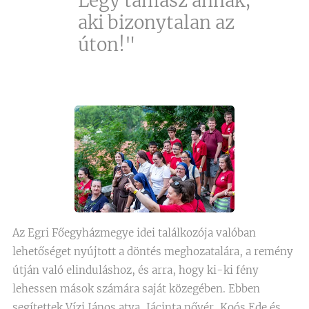
Légy támasz annak,
aki bizonytalan az
úton!"
Az Egri Főegyházmegye idei találkozója valóban
lehetőséget nyújtott a döntés meghozatalára, a remény
útján való elinduláshoz, és arra, hogy ki-ki fény
lehessen mások számára saját közegében. Ebben
segítettek Vízi János atya, Jácinta nővér, Koós Ede és