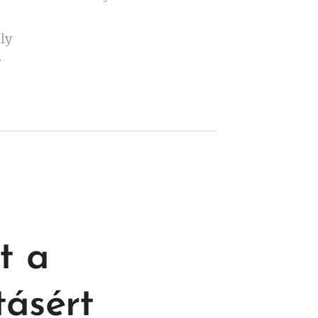
ly
t a
ásért