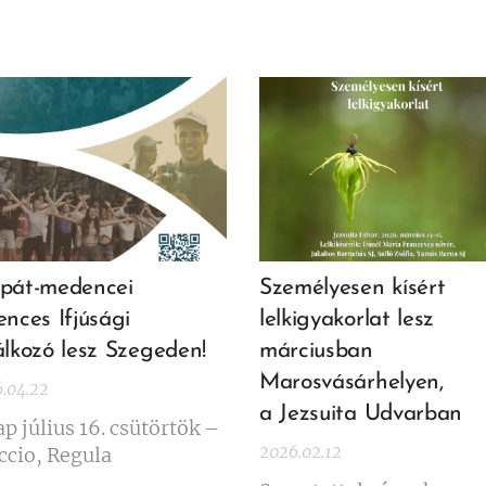
pát-medencei
Személyesen kísért
ences Ifjúsági
lelkigyakorlat lesz
álkozó lesz Szegeden!
márciusban
Marosvásárhelyen,
.04.22
a Jezsuita Udvarban
ap július 16. csütörtök –
2026.02.12
ccio, Regula