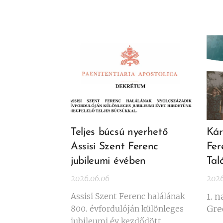
Teljes búcsú nyerhető
Kár
Assisi Szent Ferenc
Fer
jubileumi évében
Tal
2026.06.06
2026
1. n
Assisi Szent Ferenc halálának
Gre
800. évfordulóján különleges
jubileumi év kezdődött,