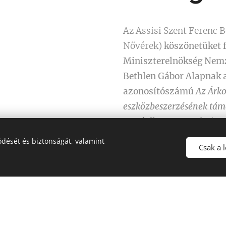
Az Assisi Szent Ferenc 
Nővérek)
köszönetüket f
Miniszterelnökség Nemz
Bethlen Gábor Alapnak
azonosítószámú
Az Árk
eszközbeszerzésének tám
megítélt
700.000 forint
dését és biztonságát, valamint
Csak a 