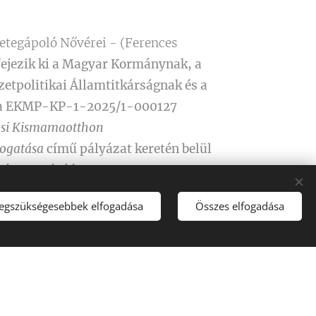
Betegápoló Nővérei - (Ferences
ejezik ki
a Magyar Kormánynak,
a
etpolitikai Államtitkárságnak
és a
a EKMP-KP-1-2025/1-000127
osi Kismamaotthon
ogatása
című pályázat keretén belül
 támogatásáért.
legszükségesebbek elfogadása
Összes elfogadása