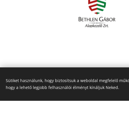
Sütiket használunk, hogy biztosítsuk a weboldal megfelelő műkö
hogy a lehető legjobb felhasználói élményt kínáljuk Neked.