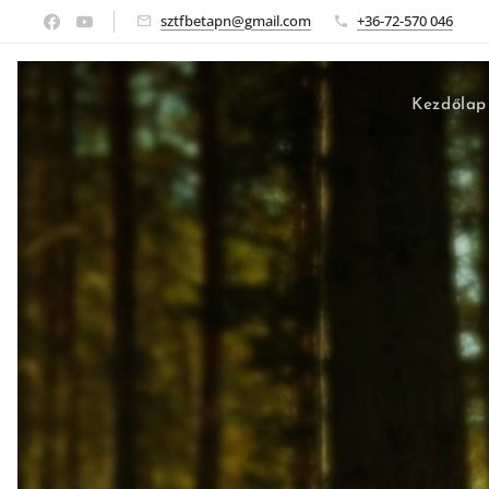
sztfbetapn@gmail.com
+36-72-570 046
Kezdőlap