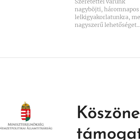
Szeretettel várunk
nagyböjti, háromnapos
lelkigyakorlatunkra, me
nagyszerű lehetőséget
biztosít a megállásra, a
Jóistennel való meghitt
együttlétre és az élet
rendezésére.
Köszöne
támogat