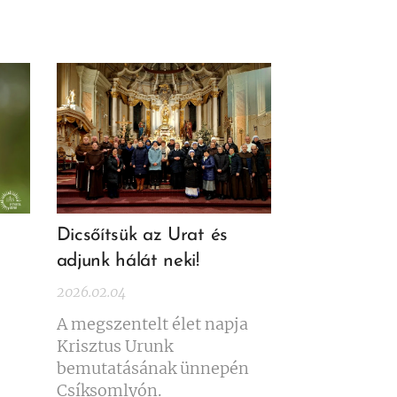
Dicsőítsük az Urat és
adjunk hálát neki!
2026.02.04
A megszentelt élet napja
Krisztus Urunk
bemutatásának ünnepén
Csíksomlyón.