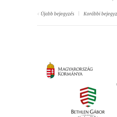
Egyházmegyében való
Főe
letelepedésének 20.
let
Újabb bejegyzés
Korábbi bejegyz
jubileumát ünnepelte.
idő