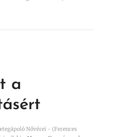
Sándor újmisés pap a
kolostor kápolnánkban
mutatta be a Porciunkula
ünnep szentmiséjét. Együtt
ünnepeltünk a mallersdorfi
ferences nővérekkel, akik
Kézdiszentlélekről
látogattak el hozzánk.
t a
ásért
Betegápoló Nővérei - (Ferences