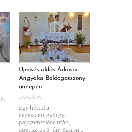
Újmisés áldás Árkoson
Angyalos Boldogasszony
ünnepén
2025.08.05
6.
Egy héttel a
sepsiszentgyörgyi
papszentelése után,
augusztus 2-án, Simon