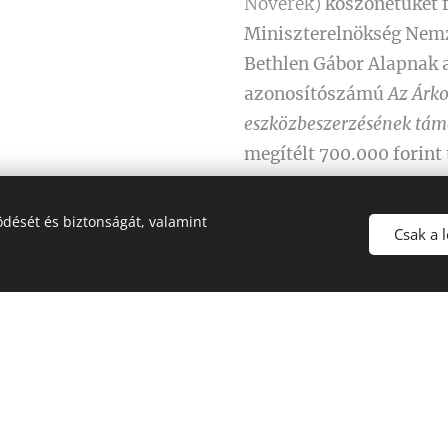
Nővérek)
köszönetüket f
Miniszterelnökség Nemz
Bethlen Gábor Alapnak
azonosítószámú
Az Árk
eszközbeszerzésének tám
megítélt
700.000 forint
dését és biztonságát, valamint
Csak a 