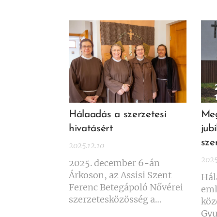
Hálaadás a szerzetesi
Meg
hivatásért
jub
sze
2025.12.10
2025
2025. december 6-án
Árkoson, az Assisi Szent
Hál
Ferenc Betegápoló Nővérei
eml
szerzetesközösség a
köz
Gyulafehérvári
Gyu