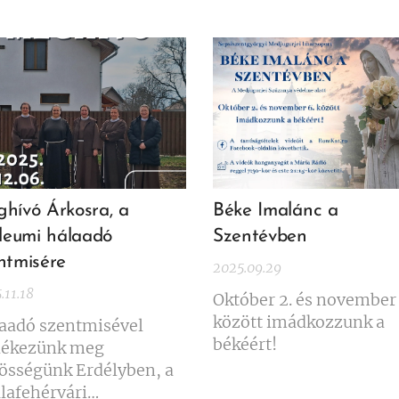
hívó Árkosra, a
Béke Imalánc a
ileumi hálaadó
Szentévben
ntmisére
2025.09.29
.11.18
Október 2. és november 
között imádkozzunk a
aadó szentmisével
békéért!
ékezünk meg
össégünk Erdélyben, a
lafehérvári