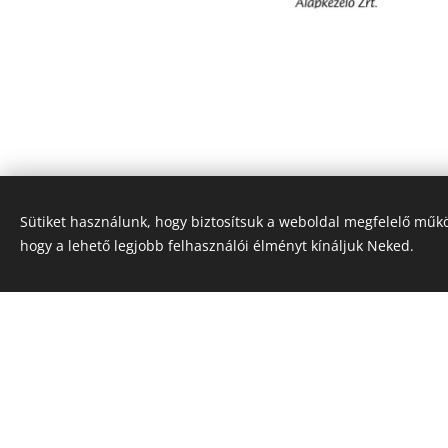
Sütiket használunk, hogy biztosítsuk a weboldal megfelelő műkö
hogy a lehető legjobb felhasználói élményt kínáljuk Neked.