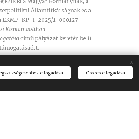
ejezik ki
a Magyar Kormánynak,
a
etpolitikai Államtitkárságnak
és a
a EKMP-KP-1-2025/1-000127
osi Kismamaotthon
ogatása
című pályázat keretén belül
 támogatásáért.
legszükségesebbek elfogadása
Összes elfogadása