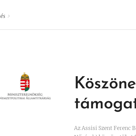
gyházmegyében való
elepedésének 20 éves
és
szakáról.
Köszöne
támogat
Az Assisi Szent Ferenc 