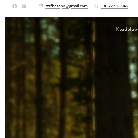
sztfbetapn@gmail.com
+36-72-570 046
Kezdőlap