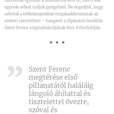
Szeressük egymást a sebeink ellenére is, mert csak
egymás sebeit tudjuk gyógyítani. Ne engedjük, hogy
sebeink a hétköznapokban megakadályozzanak az
emberi szeretetben – hangzott a főpásztori buzdítás
Szent Ferenc stigmatizációjának 800. évfordulóján.
* * *
Szent Ferenc
megtérése első
pillanatától haláláig
lángoló áhítattal és
tisztelettel övezte,
szóval és