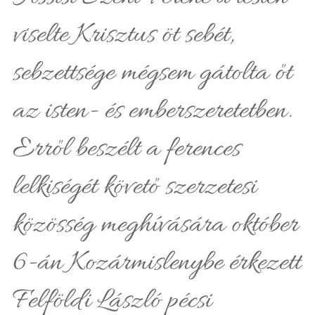
viselte Krisztus öt sebét,
sebzettsége mégsem gátolta őt
az isten- és emberszeretetben.
Erről beszélt a ferences
lelkiségét követő szerzetesi
közösség meghívására október
6-án Kozármislenybe érkezett
Felföldi László pécsi