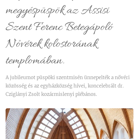
megyéspüspök az Assisi
Szent Ferenc Betegápoló
Nővérek kolostorának
templomában.
A jubileumot püspöki szentmisén ünnepelték a nővéri
közösség és az egyházközség hívei, koncelebrált dr.
Cziglányi Zsolt kozármislenyi plébános.