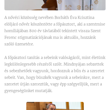
A nővéri közösség nevében Borbáth Éva Krisztina
elöljáró nővér köszöntötte a főpásztort, aki a szentmise
homíliájában 800 év távlatából tekintett vissza Szent
Ferenc stigmatizációjának ma is aktuális, hozzánk
szóló üzenetére.
A főpásztori tanítás a sebeink valóságáról, mint életünk
legkülönlegesebb részéről szólt. Mindnyájan sebzettek
és sebezhetőek vagyunk, hordozzuk a bűn és a szeretet
sebeit. Van, hogy büszkék vagyunk a sebeinkre, mert a
szeretet útján szereztük, vagy épp szégyelljük, mert a
gyengeségünket mutatják.