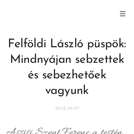
Felföldi László püspök:
Mindnyájan sebzettek
és sebezhetőek
vagyunk
2024.10.07
Assisi Szent Ferenc a testén