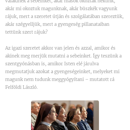
valakinek a sebeinket, akár mások okozták nekünk,
akár mi okoztuk magunknak, akár büszkék vagyunk
rájuk, mert a szeretet útján és szolgálatában szereztük,
akár szégyelljük, mert a gyengeség pillanataiban
tettünk szert rájuk?
Az igazi szeretet akkor van jelen és azzal, amikor és
akinek meg merjük mutatni a sebeinket. Így teszünk a
szentgyónásban is, amikor Isten elé járulva
megmutatjuk azokat a gyengeségeinket, melyeket mi
magunk nem tudunk meggyógyítani – mutatott rá
Felföldi László.