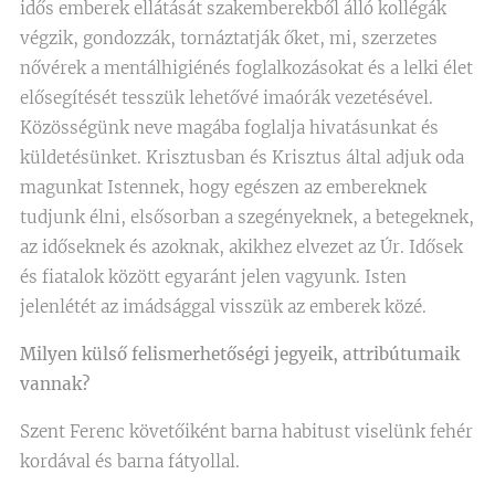
idős emberek ellátását szakemberekből álló kollégák
végzik, gondozzák, tornáztatják őket, mi, szerzetes
nővérek a mentálhigiénés foglalkozásokat és a lelki élet
elősegítését tesszük lehetővé imaórák vezetésével.
Közösségünk neve magába foglalja hivatásunkat és
küldetésünket. Krisztusban és Krisztus által adjuk oda
magunkat Istennek, hogy egészen az embereknek
tudjunk élni, elsősorban a szegényeknek, a betegeknek,
az időseknek és azoknak, akikhez elvezet az Úr. Idősek
és fiatalok között egyaránt jelen vagyunk. Isten
jelenlétét az imádsággal visszük az emberek közé.
Milyen külső felismerhetőségi jegyeik, attribútumaik
vannak?
Szent Ferenc követőiként barna habitust viselünk fehér
kordával és barna fátyollal.