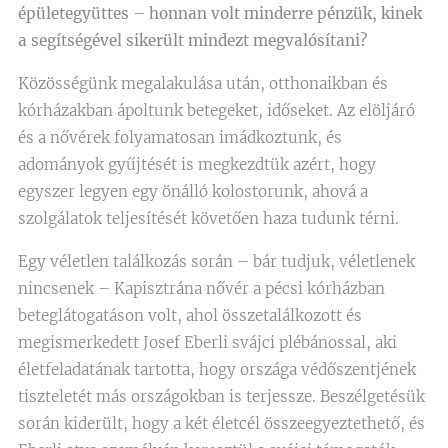
épületegyüttes – honnan volt minderre pénzük, kinek
a segítségével sikerült mindezt megvalósítani?
Közösségünk megalakulása után, otthonaikban és
kórházakban ápoltunk betegeket, időseket. Az elöljáró
és a nővérek folyamatosan imádkoztunk, és
adományok gyűjtését is megkezdtük azért, hogy
egyszer legyen egy önálló kolostorunk, ahová a
szolgálatok teljesítését követően haza tudunk térni.
Egy véletlen találkozás során – bár tudjuk, véletlenek
nincsenek – Kapisztrána nővér a pécsi kórházban
beteglátogatáson volt, ahol összetalálkozott és
megismerkedett Josef Eberli svájci plébánossal, aki
életfeladatának tartotta, hogy országa védőszentjének
tiszteletét más országokban is terjessze. Beszélgetésük
során kiderült, hogy a két életcél összeegyeztethető, és