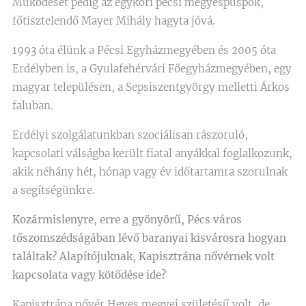
Működését pedig az egykori pécsi megyéspüspök,
főtisztelendő Mayer Mihály hagyta jóvá.
1993 óta élünk a Pécsi Egyházmegyében és 2005 óta
Erdélyben is, a Gyulafehérvári Főegyházmegyében, egy
magyar településen, a Sepsiszentgyörgy melletti Árkos
faluban.
Erdélyi szolgálatunkban szociálisan rászoruló,
kapcsolati válságba került fiatal anyákkal foglalkozunk,
akik néhány hét, hónap vagy év időtartamra szorulnak
a segítségünkre.
Kozármislenyre, erre a gyönyörű, Pécs város
tőszomszédságában lévő baranyai kisvárosra hogyan
találtak? Alapítójuknak, Kapisztrána nővérnek volt
kapcsolata vagy kötődése ide?
Kapisztrána nővér Heves megyei születésű volt, de