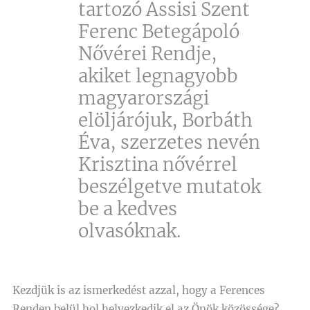
tartozó Assisi Szent
Ferenc Betegápoló
Nővérei Rendje,
akiket legnagyobb
magyarországi
elöljárójuk, Borbáth
Éva, szerzetes nevén
Krisztina nővérrel
beszélgetve mutatok
be a kedves
olvasóknak.
Kezdjük is az ismerkedést azzal, hogy a Ferences
Renden belül hol helyezkedik el az Önök közössége?