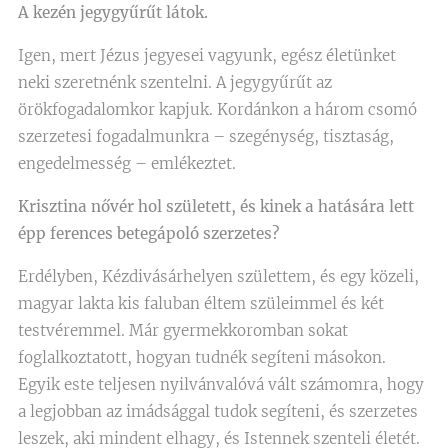
A kezén jegygyűrűt látok.
Igen, mert Jézus jegyesei vagyunk, egész életünket
neki szeretnénk szentelni. A jegygyűrűt az
örökfogadalomkor kapjuk. Kordánkon a három csomó
szerzetesi fogadalmunkra – szegénység, tisztaság,
engedelmesség – emlékeztet.
Krisztina nővér hol született, és kinek a hatására lett
épp ferences betegápoló szerzetes?
Erdélyben, Kézdivásárhelyen születtem, és egy közeli,
magyar lakta kis faluban éltem szüleimmel és két
testvéremmel. Már gyermekkoromban sokat
foglalkoztatott, hogyan tudnék segíteni másokon.
Egyik este teljesen nyilvánvalóvá vált számomra, hogy
a legjobban az imádsággal tudok segíteni, és szerzetes
leszek, aki mindent elhagy, és Istennek szenteli életét.