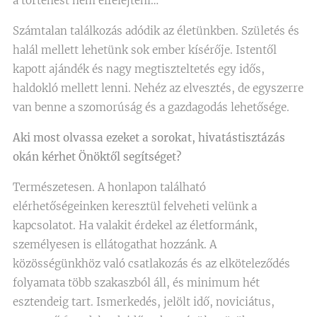
a történést nem elfelejteni…
Számtalan találkozás adódik az életünkben. Születés és
halál mellett lehetünk sok ember kísérője. Istentől
kapott ajándék és nagy megtiszteltetés egy idős,
haldokló mellett lenni. Nehéz az elvesztés, de egyszerre
van benne a szomorúság és a gazdagodás lehetősége.
Aki most olvassa ezeket a sorokat, hivatástisztázás
okán kérhet Önöktől segítséget?
Természetesen. A honlapon található
elérhetőségeinken keresztül felveheti velünk a
kapcsolatot. Ha valakit érdekel az életformánk,
személyesen is ellátogathat hozzánk. A
közösségünkhöz való csatlakozás és az elköteleződés
folyamata több szakaszból áll, és minimum hét
esztendeig tart. Ismerkedés, jelölt idő, noviciátus,