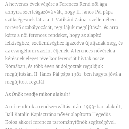
A hetvenes évek végére a Ferences Rend női ága
annyira szerteágazóvá vált, hogy II. János Pál pápa
szükségesnek látta a II. Vatikáni Zsinat szellemében
történő szabályozását, regulájuk megújítását, és arra
kérte a női ferences rendeket, hogy az alapító
lelkiséghez, szellemiséghez igazodva újuljanak meg, és
az evangélium szerint éljenek. A ferences nővérek a
kérésnek eleget téve konferenciát hívtak össze
Rómában, és több éven át dolgoztak regulájuk
megújításán. II. János Pál pápa 1981-ben hagyta jóvá a
megújított regulát.
Az Önök rendje mikor alakult?
A mi rendünk a rendszerváltás után, 1993-ban alakult,
Bali Katalin Kapisztrána nővér alapította Hegedűs
Kolos akkori ferences tartományfőnök segítségével.