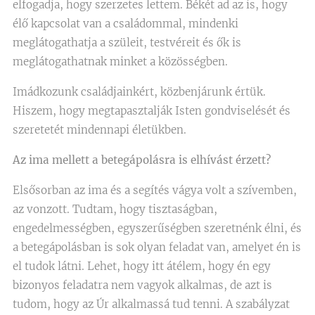
elfogadja, hogy szerzetes lettem. Békét ad az is, hogy
élő kapcsolat van a családommal, mindenki
meglátogathatja a szüleit, testvéreit és ők is
meglátogathatnak minket a közösségben.
Imádkozunk családjainkért, közbenjárunk értük.
Hiszem, hogy megtapasztalják Isten gondviselését és
szeretetét mindennapi életükben.
Az ima mellett a betegápolásra is elhívást érzett?
Elsősorban az ima és a segítés vágya volt a szívemben,
az vonzott. Tudtam, hogy tisztaságban,
engedelmességben, egyszerűségben szeretnénk élni, és
a betegápolásban is sok olyan feladat van, amelyet én is
el tudok látni. Lehet, hogy itt átélem, hogy én egy
bizonyos feladatra nem vagyok alkalmas, de azt is
tudom, hogy az Úr alkalmassá tud tenni. A szabályzat