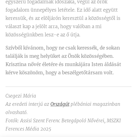
egyszerű fogadalmak időszaka, végül az örök
fogadalom ünnepélyes letétele. Ez idő alatt együtt
keressük, és az elöljárón keresztül a közösségtől is
választ kap a jelölt arra, hogy valóban a mi
közösségünkben lesz-e az ő útja.
Szívből kívánom, hogy ne csak keressék, de sokan
találják is meg helyüket az Önök közösségében.
Krisztina nővér életére és munkájára Isten áldását
kérve köszönöm, hogy a beszélgetőtársam volt.
Csegezi Mária
Az eredeti interjú az
Országút
plébániai magazinban
olvasható.
Fotók: Assisi Szent Ferenc Betegápoló Nővérei, MSZKI
Ferences Média 2025