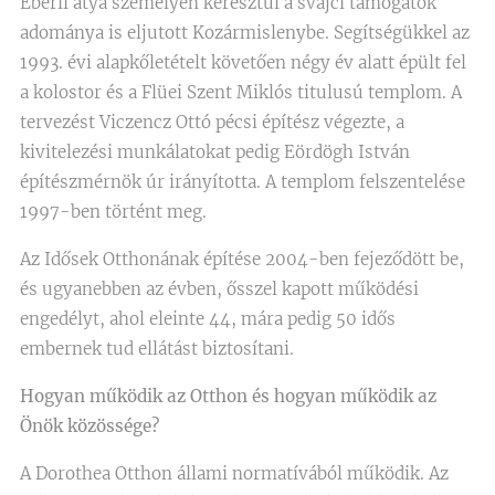
Eberli atya személyén keresztül a svájci támogatók
adománya is eljutott Kozármislenybe. Segítségükkel az
1993. évi alapkőletételt követően négy év alatt épült fel
a kolostor és a Flüei Szent Miklós titulusú templom. A
tervezést Viczencz Ottó pécsi építész végezte, a
kivitelezési munkálatokat pedig Eördögh István
építészmérnök úr irányította. A templom felszentelése
1997-ben történt meg.
Az Idősek Otthonának építése 2004-ben fejeződött be,
és ugyanebben az évben, ősszel kapott működési
engedélyt, ahol eleinte 44, mára pedig 50 idős
embernek tud ellátást biztosítani.
Hogyan működik az Otthon és hogyan működik az
Önök közössége?
A Dorothea Otthon állami normatívából működik. Az