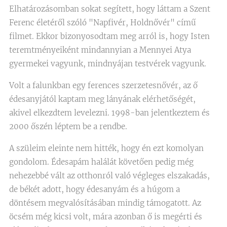
Elhatározásomban sokat segített, hogy láttam a Szent
Ferenc életéről szóló "Napfivér, Holdnővér" című
filmet. Ekkor bizonyosodtam meg arról is, hogy Isten
teremtményeiként mindannyian a Mennyei Atya
gyermekei vagyunk, mindnyájan testvérek vagyunk.
Volt a falunkban egy ferences szerzetesnővér, az ő
édesanyjától kaptam meg lányának elérhetőségét,
akivel elkezdtem levelezni. 1998-ban jelentkeztem és
2000 őszén léptem be a rendbe.
A szüleim eleinte nem hitték, hogy én ezt komolyan
gondolom. Édesapám halálát követően pedig még
nehezebbé vált az otthonról való végleges elszakadás,
de békét adott, hogy édesanyám és a húgom a
döntésem megvalósításában mindig támogatott. Az
öcsém még kicsi volt, mára azonban ő is megérti és