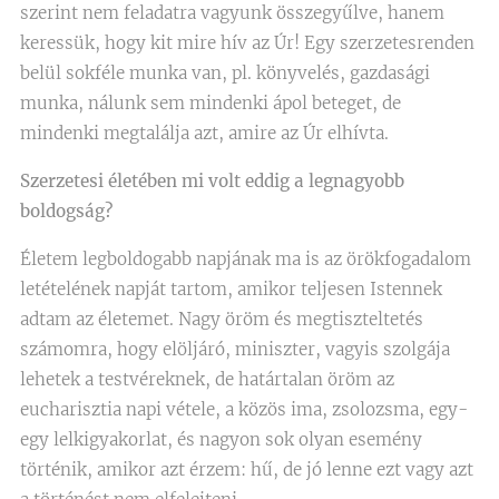
szerint nem feladatra vagyunk összegyűlve, hanem
keressük, hogy kit mire hív az Úr! Egy szerzetesrenden
belül sokféle munka van, pl. könyvelés, gazdasági
munka, nálunk sem mindenki ápol beteget, de
mindenki megtalálja azt, amire az Úr elhívta.
Szerzetesi életében mi volt eddig a legnagyobb
boldogság?
Életem legboldogabb napjának ma is az örökfogadalom
letételének napját tartom, amikor teljesen Istennek
adtam az életemet. Nagy öröm és megtiszteltetés
számomra, hogy elöljáró, miniszter, vagyis szolgája
lehetek a testvéreknek, de határtalan öröm az
eucharisztia napi vétele, a közös ima, zsolozsma, egy-
egy lelkigyakorlat, és nagyon sok olyan esemény
történik, amikor azt érzem: hű, de jó lenne ezt vagy azt