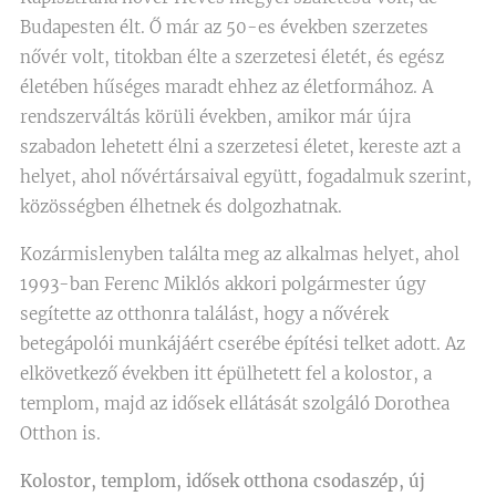
Budapesten élt. Ő már az 50-es években szerzetes
nővér volt, titokban élte a szerzetesi életét, és egész
életében hűséges maradt ehhez az életformához. A
rendszerváltás körüli években, amikor már újra
szabadon lehetett élni a szerzetesi életet, kereste azt a
helyet, ahol nővértársaival együtt, fogadalmuk szerint,
közösségben élhetnek és dolgozhatnak.
Kozármislenyben találta meg az alkalmas helyet, ahol
1993-ban Ferenc Miklós akkori polgármester úgy
segítette az otthonra találást, hogy a nővérek
betegápolói munkájáért cserébe építési telket adott. Az
elkövetkező években itt épülhetett fel a kolostor, a
templom, majd az idősek ellátását szolgáló Dorothea
Otthon is.
Kolostor, templom, idősek otthona csodaszép, új