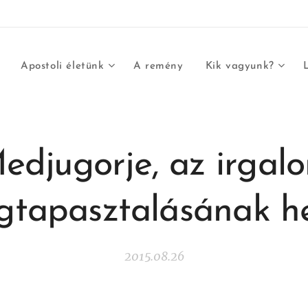
Apostoli életünk
A remény
Kik vagyunk?
edjugorje, az irgal
tapasztalásának h
2015.08.26