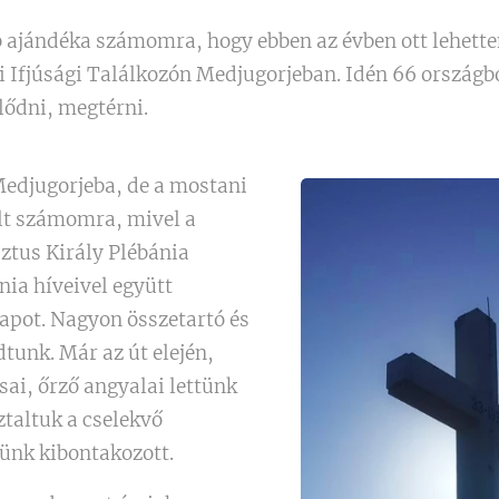
b ajándéka számomra, hogy ebben az évben ott lehett
Ifjúsági Találkozón Medjugorjeban. Idén 66 országból
lődni, megtérni.
edjugorjeba, de a mostani
lt számomra, mivel a
ztus Király Plébánia
nia híveivel együtt
napot. Nagyon összetartó és
tunk. Már az út elején,
sai, őrző angyalai lettünk
taltuk a cselekvő
ünk kibontakozott.