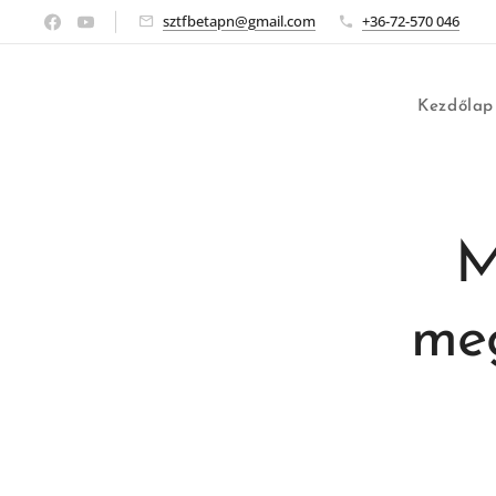
sztfbetapn@gmail.com
+36-72-570 046
Kezdőlap
M
meg