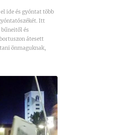
el ide és gyóntat több
yóntatószékét. Itt
bűneitől és
abortuszon átesett
sátani önmaguknak,