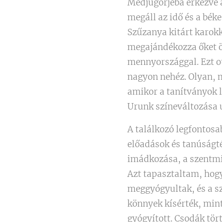
Medjugorjeba érkezve a
megáll az idő és a béke
Szűzanya kitárt karokk
megajándékozza őket 
mennyországgal. Ezt o
nagyon nehéz. Olyan, m
amikor a tanítványok l
Urunk színeváltozása 
A találkozó legfontos
előadások és tanúságté
imádkozása, a szentmi
Azt tapasztaltam, hog
meggyógyultak, és a s
könnyek kísérték, mint
gyógyított. Csodák tör