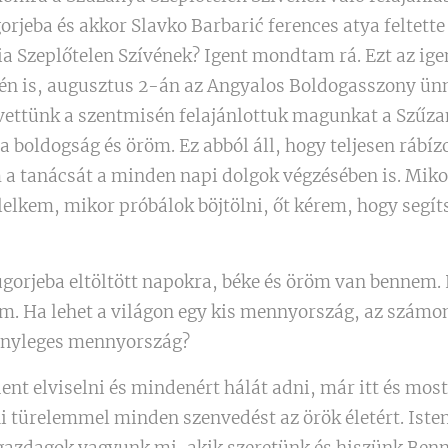
rjeba és akkor Slavko Barbarić ferences atya feltette 
a Szeplőtelen Szívének? Igent mondtam rá. Ezt az ig
én is, augusztus 2-án az Angyalos Boldogasszony ünn
 vettünk a szentmisén felajánlottuk magunkat a Szűza
 boldogság és öröm. Ez abból áll, hogy teljesen ráb
a tanácsát a minden napi dolgok végzésében is. Miko
lkem, mikor próbálok böjtölni, őt kérem, hogy segíts
ugorjeba eltöltött napokra, béke és öröm van bennem.
em. Ha lehet a világon egy kis mennyország, az szám
tényleges mennyország?
t elviselni és mindenért hálát adni, már itt és most
i türelemmel minden szenvedést az örök életért. Iste
azdagok vagyunk mi, akik szeretünk és hiszünk Benn