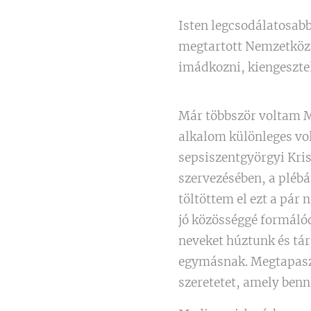
Isten legcsodálatosab
megtartott Nemzetközi 
imádkozni, kiengeszte
Már többször voltam M
alkalom különleges vo
sepsiszentgyörgyi Kris
szervezésében, a plébá
töltöttem el ezt a pár 
jó közösséggé formálód
neveket húztunk és tár
egymásnak. Megtapasz
szeretetet, amely benn