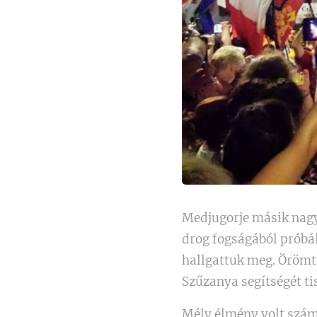
Medjugorje másik nagy 
drog fogságából próbál
hallgattuk meg. Örömte
Szűzanya segítségét ti
Mély élmény volt szám