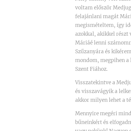
voltam először Medjugo
felajánlani magát Mári
megismételtem, így id
azokkal, akikkel részt
Máriáé lenni számomra
Szűzanyára és kikérem 
mondom, megpihen a le
Szent Fiához.
Visszatekintve a Medj
és visszavágyik a lelk
akkor milyen lehet a 
Mennyire megéri minden
bűneinkért és elfogadn
vagy nekünk! Nagyon g