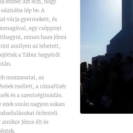
z ember azt érzi, hogy
 oázisába lép be. A
al várja gyermekeit, és
önmagával, egy csöppnyi
tthagyni, onnan haza jönni
int amilyen az lehetett,
ejöttek a Tábor hegyéről
után.
abb mozzanatai, az
telek mellett, a rózsafüzér
sék és a szentségimádás.
y ezek során nagyon sokan
zabadulásokat örömteli
 amikor Jézus élt és
téntek.