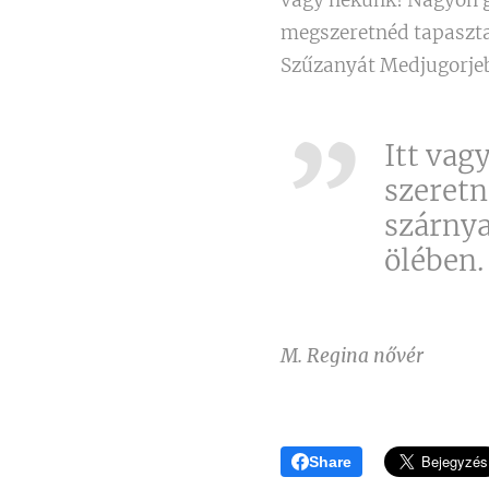
megszeretnéd tapasztal
Szűzanyát Medjugorjeb
Itt vag
szeret
szárnya
ölében.
M. Regina nővér
Share