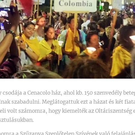
csodája a Cenacolo ház, ahol kb. 150 szenvedély beteg 
nak szabadulni. Meglátogattuk ezt a házat és két fiat
li volt számomra, hogy kiemelték az Oltáriszentség elő
sztulásukban.
omra a Szűzanya Szeplőtelen Szívének való felajánlá