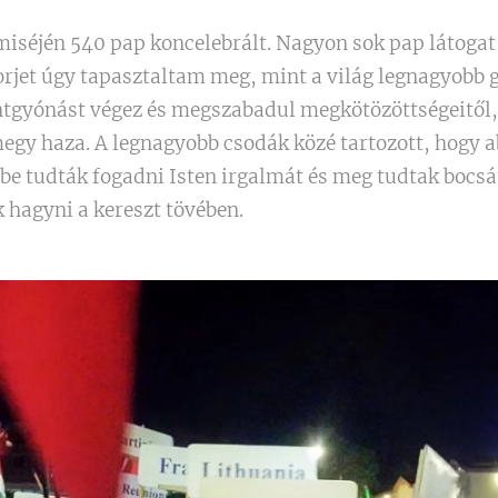
miséjén 540 pap koncelebrált. Nagyon sok pap látogat 
rjet úgy tapasztaltam meg, mint a világ legnagyobb g
tgyónást végez és megszabadul megkötözöttségeitől, 
megy haza. A legnagyobb csodák közé tartozott, hogy 
n be tudták fogadni Isten irgalmát és meg tudtak boc
k hagyni a kereszt tövében.