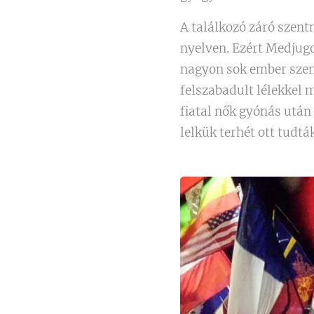
A találkozó záró szent
nyelven. Ezért Medjugo
nagyon sok ember szen
felszabadult lélekkel 
fiatal nők gyónás utá
lelkük terhét ott tudtá