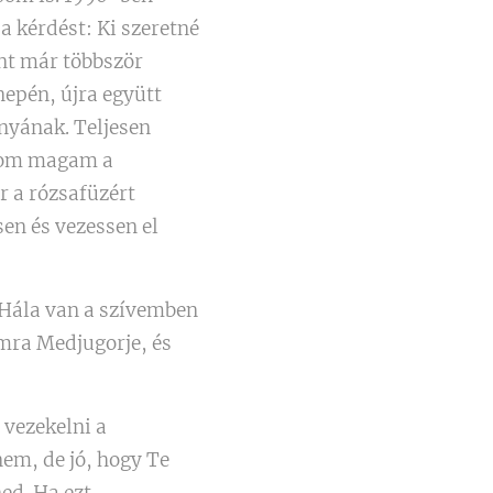
a kérdést: Ki szeretné
ent már többször
epén, újra együtt
nyának. Teljesen
ízom magam a
r a rózsafüzért
en és vezessen el
 Hála van a szívemben
omra Medjugorje, és
 vezekelni a
nem, de jó, hogy Te
ed. Ha ezt