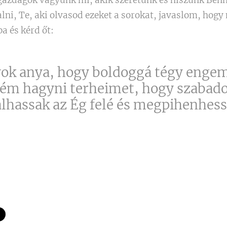
ni, Te, aki olvasod ezeket a sorokat, javaslom, hogy 
a és kérd őt:
yok anya, hogy boldoggá tégy engem
ném hagyni terheimet, hogy szabad
lhassak az Ég felé és megpihenhess