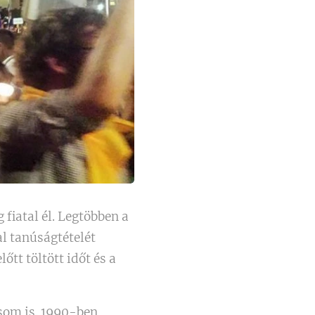
fiatal él. Legtöbben a
al tanúságtételét
tt töltött időt és a
som is. 1990-ben