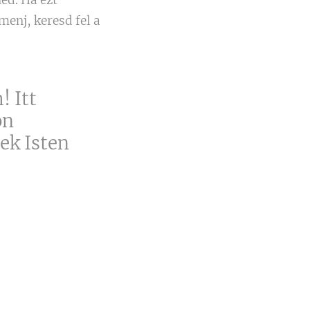
menj, keresd fel a
! Itt
on
ek Isten