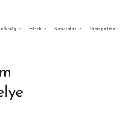
Lelkiség
Hírek
Kapcsolat
Támogatóink
om
elye