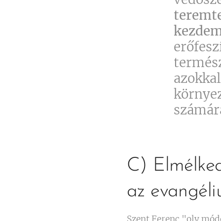
teremte
kezdem
erőfesz
termész
azokkal
környez
számára
C) Elmélked
az evangél
Szent Ferenc "oly módo