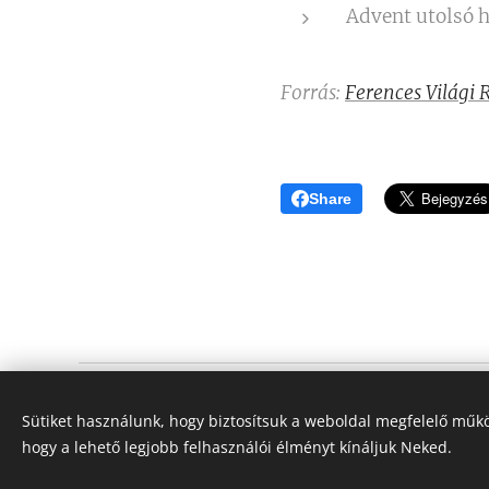
Advent utolsó h
Forrás:
Ferences Világi 
Share
Assisi Szent Ferenc Betegápoló Nővérei
Sütiket használunk, hogy biztosítsuk a weboldal megfelelő műkö
Minden jog fenntartva 2023-2026
hogy a lehető legjobb felhasználói élményt kínáljuk Neked.