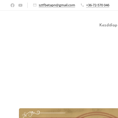
sztfbetapn@gmail.com
+36-72-570 046
Kezdőlap