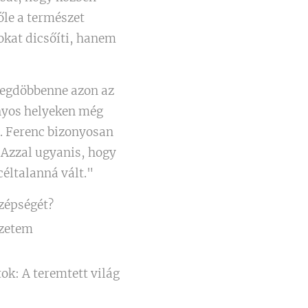
őle a természet
okat dicsőíti, hanem
 megdöbbenne azon az
onyos helyeken még
t. Ferenc bizonyosan
 Azzal ugyanis, hogy
 céltalanná vált."
szépségét?
ezetem
ok: A teremtett világ