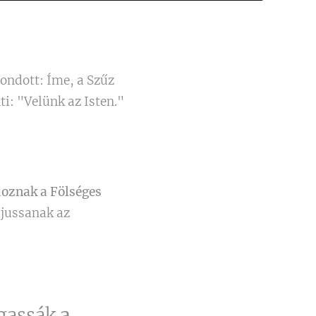
mondott: Íme, a Szűz
ti: "Velünk az Isten."
doznak a Fölséges
ljussanak az
ogassák
a