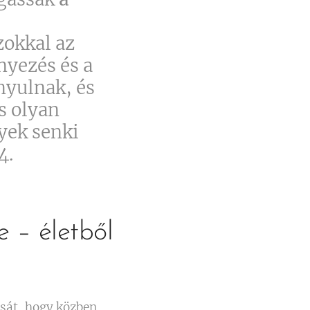
zokkal az
nyezés és a
nyulnak, és
s olyan
yek senki
4.
 – életből
ását, hogy közben