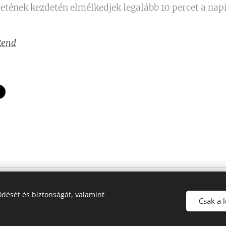
etének kezdetén elmélkedjek legalább 10 percet a na
Rend
dését és biztonságát, valamint
Csak a 