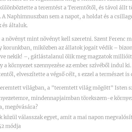
lönböztette a teremtést a Teremtőtől, és távol állt t
. A Naphimnuszban sem a napot, a holdat és a csillag
 és általuk.
t, a növényt mint növényt kell szeretni. Szent Ferenc
y korunkban, miközben az állatok jogait védik – biz
etve nekik! –, gátlástalanul ölik meg magzatok milliói
y a környezet szennyezése az ember szívéből indul ki.
entől, elveszítette a végső célt, s ezzel a természet is
remtett világban, a "teremtett világ mögött" Isten 
rnyezetemre, mindennapjaimban törekszem-e körny
ra, megóvására?
ek közül válasszak egyet, amit a mai napon megvalósít
52 módja