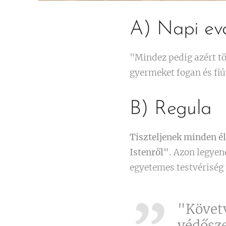
A) Napi eva
"Mindez pedig azért tö
gyermeket fogan és fiú
B) Regula
Tiszteljenek minden él
Istenről".
Azon legyene
egyetemes testvériség 
"Követv
védősze