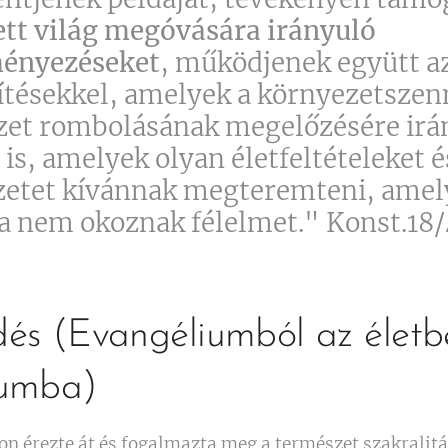
tt világ megóvására irányuló
ényezéseket
, működjenek együtt a
ítésekkel, amelyek a környezetszen
et rombolásának megelőzésére irá
 is, amelyek olyan életfeltételeket é
etet kívánnak megteremteni, amel
 nem okoznak félelmet." Konst.18/
és (Evangéliumból az életbe
iumba)
n érezte át és fogalmazta meg a természet szakralit