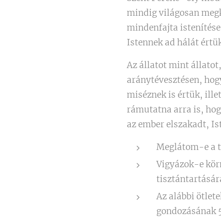
mindig világosan megkü
mindenfajta istenítése
Istennek ad hálát értük
Az állatot mint állato
aránytévesztésen, hog
miséznek is értük, ill
rámutatna arra is, hog
az ember elszakadt, Ist
Meglátom-e a te
Vigyázok-e kö
tisztántartásá
Az alábbi ötlet
gondozásának 