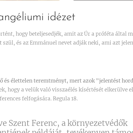
ngéliumi idézet
rtént, hogy beteljesedjék, amit az Úr a próféta által 
t szül, és az Emmánuel nevet adják neki, ami azt jelen
ő és élettelen teremtményt, mert azok "jelentést hor
k, hogy a velük való visszaélés kísértését elkerülve e
ferences felfogására. Regula 18.
e Szent Ferenc, a környezetvédők
ntjének példáját, tevékenyen tám