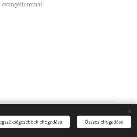
pi evangéliummal!
Sütik
legszükségesebbek elfogadása
Összes elfogadása