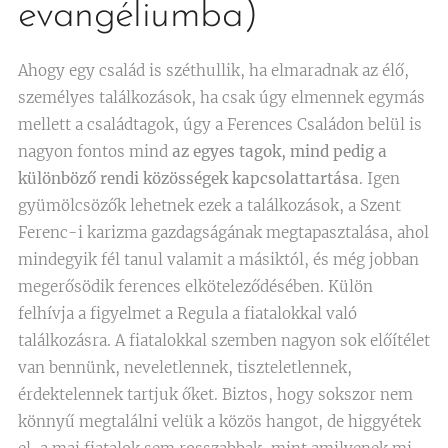
evangéliumba)
Ahogy egy család is széthullik, ha elmaradnak az élő,
személyes találkozások, ha csak úgy elmennek egymás
mellett a családtagok, úgy a Ferences Családon belül is
nagyon fontos mind
az egyes tagok, mind pedig a
különböző rendi közösségek kapcsolattartása
. Igen
gyümölcsözők lehetnek ezek a találkozások, a Szent
Ferenc-i karizma gazdagságának megtapasztalása, ahol
mindegyik fél tanul valamit a másiktól, és még jobban
megerősödik ferences elköteleződésében. Külön
felhívja a figyelmet a Regula a fiatalokkal való
találkozásra. A fiatalokkal szemben nagyon sok előítélet
van bennünk, neveletlennek, tiszteletlennek,
érdektelennek tartjuk őket. Biztos, hogy sokszor nem
könnyű megtalálni velük a közös hangot, de higgyétek