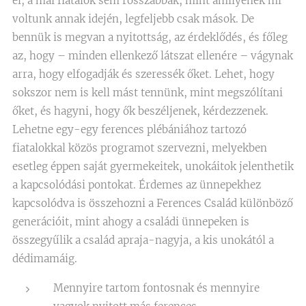
el, a mai fiatalok sem rosszabbak, mint amilyenek mi
voltunk annak idején, legfeljebb csak mások. De
bennük is megvan a nyitottság, az érdeklődés, és főleg
az, hogy – minden ellenkező látszat ellenére – vágynak
arra, hogy elfogadják és szeressék őket. Lehet, hogy
sokszor nem is kell mást tennünk, mint megszólítani
őket, és hagyni, hogy ők beszéljenek, kérdezzenek.
Lehetne egy-egy ferences plébániához tartozó
fiatalokkal közös programot szervezni, melyekben
esetleg éppen saját gyermekeitek, unokáitok jelenthetik
a kapcsolódási pontokat. Érdemes az ünnepekhez
kapcsolódva is összehozni a Ferences Család különböző
generációit, mint ahogy a családi ünnepeken is
összegyűlik a család apraja-nagyja, a kis unokától a
dédimamáig.
Mennyire tartom fontosnak és mennyire