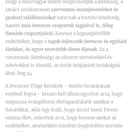
Hogy a Rend tagjai között megerősödjék a közösség, a
tanács rendszeresen
szervezzen összejöveteleket és
gyakori találkozásokat
nemcsak a testvéri közösség,
hanem
más ferences csoportok tagjaival is, főleg
fiatalok csoportjaival
. Keresse a legmegfelelőbb
eszközöket, hogy a
tagok fejlesszék ferences és egyházi
életüket, és egyre testvéribb életet éljenek
. Ez a
communio (közösség) az elhunyt testvérekkel és
nővérekkel is fönnáll, az értük felajánlott imádságok
által. Reg.24.
A Ferences Világi Rendnek – önnön hivatásának
erejénél fogva – készen kell állnia egyrészt arra, hogy
megossza evangéliumi élettapasztalatát azokkal a
fiatalokkal, akik úgy érzik, hogy Assisi Szent Ferenc
vonzza őket, másrészt arra, hogy keresse azokat az
eszközöket, amelyekkel mindezt megfelelően mutatja