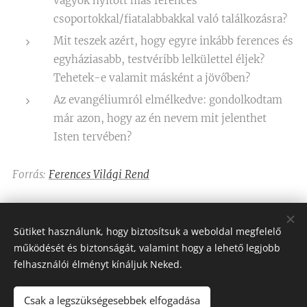
vagyok nyitott más ferences
csoportokkal/fiatalabbakkal való találkozásra?
Mit teszek azért, hogy egyre inkább ferences és
egyháziasabb, testvéribb lelkülettel éljek?
Tehetek-e valamit másként a jövőben?
Az evangéliumról elmélkedve: gondolkodtam
már azon, hogy az én nevem mit jelenthet
Isten tervében?
Forrás:
Ferences Világi Rend
Share
Sütiket használunk, hogy biztosítsuk a weboldal megfelelő
működését és biztonságát, valamint hogy a lehető legjobb
felhasználói élményt kínáljuk Neked.
Csak a legszükségesebbek elfogadása
Assisi Szent Ferenc Betegápoló Nővérei