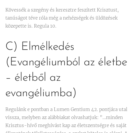
Kövessék a szegény és keresztre feszített Krisztust,
tanúságot téve róla még a nehézségek és üldözések
közepette is. Regula 10.
C) Elmélkedés
(Evangéliumból az életbe
– életből az
evangéliumba)
Regulánk e pontban a Lumen Gentium 42. pontjára utal
vissza, melyben az alábbiakat olvashatjuk: "...minden
Krisztus-hívő meghívást kap az életszentségre és saját