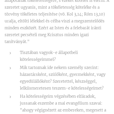
állapotának tökéletességére, s ezeket köteles is elérni. A
szeretet ugyanis, mint a tökéletesség köteléke és a
törvény tökéletes teljesítése (vö. Kol 3,14; Róm 13,10)
uralja, eltölti lélekkel és célba viszi a megszentelődés
minden eszközét. Ezért az Isten és a felebarát iránti
szeretet pecsételi meg Krisztus minden igazi
tanítványát."
Tisztában vagyok-e állapotbeli
kötelességeimmel?
Mik tartoznak ide nekem személy szerint:
házastársként, szülőként, gyermekként, vagy
egyedülállóként? Szeretettel, készséggel,
lelkiismeretesen teszem-e kötelességeimet?
Ha kötelességeim végzésében elfáradok,
jussanak eszembe a mai evangélium szavai:
"ahogy végignézett az embereken, megesett a