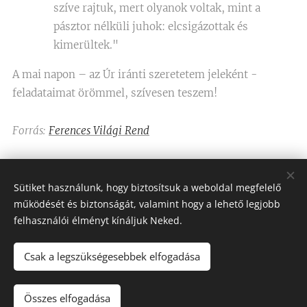
szíve rajtuk, mert olyanok voltak, mint a
pásztor nélküli juhok: elcsigázottak és
kimerültek."
A mai napon – az Úr iránti szeretetem jeleként -
feladataimat örömmel, szívesen teszem!
Forrás:
Ferences Világi Rend
Share
Sütiket használunk, hogy biztosítsuk a weboldal megfelelő
működését és biztonságát, valamint hogy a lehető legjobb
felhasználói élményt kínáljuk Neked.
Csak a legszükségesebbek elfogadása
Assisi Szent Ferenc Betegápoló Nővérei
Minden jog fenntartva 2023-2026
Összes elfogadása
Sütik