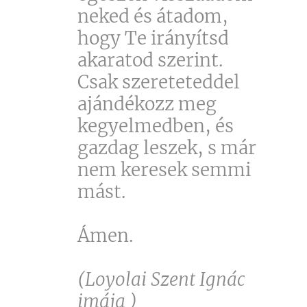
neked és átadom,
hogy Te irányítsd
akaratod szerint.
Csak szereteteddel
ajándékozz meg
kegyelmedben, és
gazdag leszek, s már
nem keresek semmi
mást.
Ámen.
(Loyolai Szent Ignác
imája )