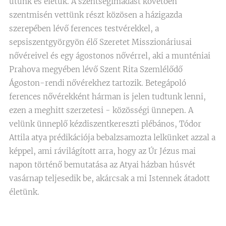
utunk és életük. A szentségimádást követően
szentmisén vettünk részt közösen a házigazda
szerepében lévő ferences testvérekkel, a
sepsiszentgyörgyön élő Szeretet Misszionáriusai
nővéreivel és egy ágostonos nővérrel, aki a munténiai
Prahova megyében lévő Szent Rita Szemlélődő
Ágoston-rendi nővérekhez tartozik. Betegápoló
ferences nővérekként hárman is jelen tudtunk lenni,
ezen a meghitt szerzetesi - közösségi ünnepen. A
velünk ünneplő kézdiszentkereszti plébános, Tódor
Attila atya prédikációja bebalzsamozta lelkünket azzal a
képpel, ami rávilágított arra, hogy az Úr Jézus mai
napon történő bemutatása az Atyai házban húsvét
vasárnap teljesedik be, akárcsak a mi Istennek átadott
életünk.