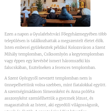
Ezen a napon a Gyulafehérvári Főegyházmegyében több
településen is találkozhattak a megszentelt életet élők.
Isten emberei gyülekeztek például Kolozsváron a Szent
Mihály templomban, Csíksomlyón a kegytemplomban
vagy éppen egy kevésbé ismert háromszéki kis
falucskában, Esztelneken a ferences templomban.
A Szent Györgyről nevezett templomban nem is
ünnepelhettünk volna szebben, mint fiatalokkal együtt.
A szentségimádáson Simeonként és Anna próféta
asszonyként szemlélhettük a gyermek Jézust, és
magasztaltuk az Istent, aki egyedüli világosságunk,