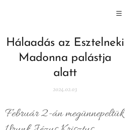
Hálaadás az Esztelneki
Madonna palástja
alatt
2024.02.03
Február 2-án megünnepeltük
Urunk Jézus Krisztus