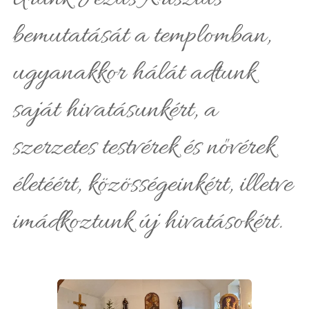
bemutatását a templomban,
ugyanakkor hálát adtunk
saját hivatásunkért, a
szerzetes testvérek és nővérek
életéért, közösségeinkért, illetve
imádkoztunk új hivatásokért.