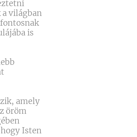
ztetni
 a világban
 fontosnak
lájába is
nebb
át
zik, amely
 az öröm
gében
 hogy Isten