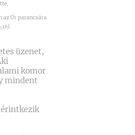
tte.
n az Úr parancsára
,16).
etes üzenet,
Aki
valami komor
gy mindent
 érintkezik