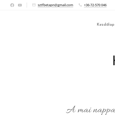
sztfbetapn@gmail.com
+36-72-570 046
Kezdőlap
A mai nappal 