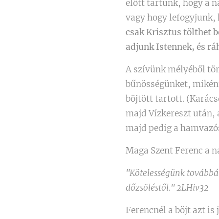
előtt tartunk, hogy a n
vagy hogy lefogyjunk, 
csak Krisztus tölthet 
adjunk Istennek, és rá
A szívünk mélyéből tör
bűnösségünket, miként
böjtött tartott. (Kará
majd Vízkereszt után,
majd pedig a hamvazós
Maga Szent Ferenc a na
"Kötelességünk továbbá b
dőzsöléstől." 2LHiv32
Ferencnél a böjt azt is