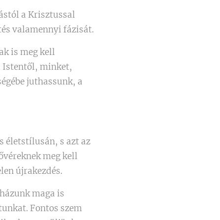
stól a Krisztussal
tés valamennyi fázisát.
k is meg kell
 Istentől, minket,
ségébe juthassunk, a
életstílusán, s azt az
nővéreknek meg kell
len újrakezdés.
yházunk maga is
atunkat. Fontos szem