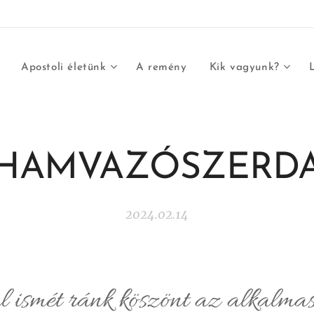
Apostoli életünk
A remény
Kik vagyunk?
HAMVAZÓSZERD
2024.02.14
ismét ránk köszönt az alkalmas,