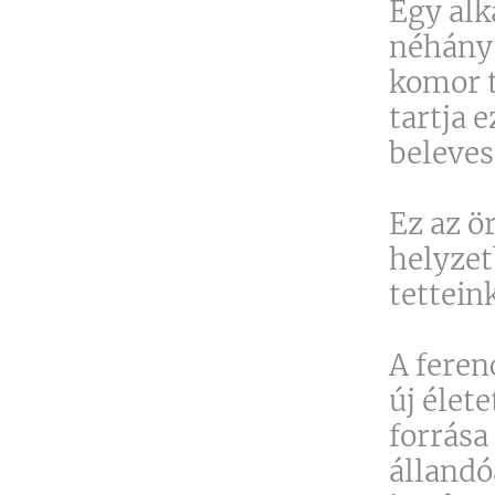
Egy alk
néhány 
komor t
tartja 
beleves
Ez az 
helyzet
tettein
A feren
új élet
forrása
állandó