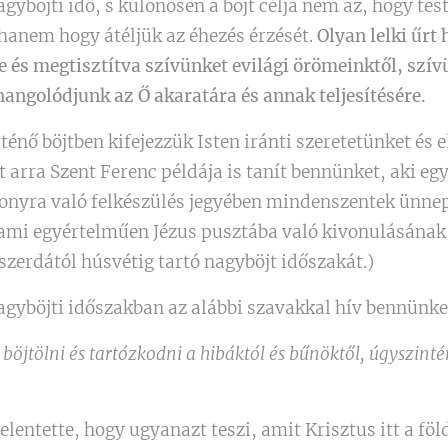
agyböjti idő, s különösen a böjt célja nem az, hogy tes
hanem hogy átéljük az éhezés érzését.
Olyan lelki űrt
be és megtisztítva szívünket evilági örömeinktől, szí
hangolódjunk az Ő akaratára és annak teljesítésére.
ténő böjtben kifejezzük Isten iránti szeretetünket és 
 arra Szent Ferenc példája is tanít bennünket, aki e
csonyra való felkészülés jegyében mindenszentek ünnepé
 ami egyértelműen Jézus pusztába való kivonulásának 
zerdától húsvétig tartó nagyböjt időszakát.)
gyböjti időszakban az alábbi szavakkal hív bennünket
öjtölni és tartózkodni a hibáktól és bűnöktől, úgyszinté
 jelentette, hogy ugyanazt teszi, amit Krisztus itt a f