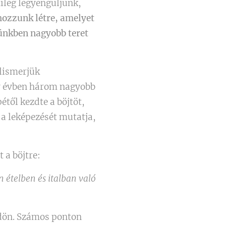
tileg legyengüljünk,
 hozzunk létre, amelyet
vünkben nagyobb teret
elismerjük
gy évben három nagyobb
től kezdte a böjtöt,
a leképezését mutatja,
 a böjtre:
n ételben és italban való
öldön. Számos ponton