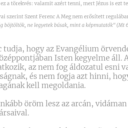
ez a törekvés: valamit azért tenni, mert Jézus is ezt te
ai szerint Szent Ferenc A Meg nem erősített regulába
g böjtöltök, ne legyetek búsak, mint a képmutatók" (Mt 6
 tudja, hogy az Evangélium örvend
özéppontjában Isten kegyelme áll. 
tkozik, az nem fog áldozatul esni 
ságnak, és nem fogja azt hinni, ho
agának kell megoldania.
inkább öröm lesz az arcán, vidáman
rsaival.