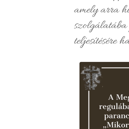
amely arra hiv
szolgálatába 
teljesítésére h