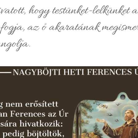
atott, hogy testünket-lelkünket a
fogja, az ő akaratának megismer
angolja.