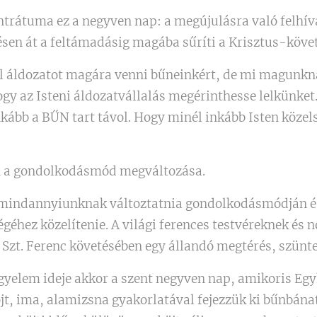
ntrátuma ez a negyven nap: a megújulásra való felhívá
ésen át a feltámadásig magába sűríti a Krisztus-köve
l áldozatot magára venni bűneinkért, de mi magunkna
ogy az Isteni áldozatvállalás megérinthesse lelkünket.
kább a BŰN tart távol. Hogy minél inkább Isten közel
n a gondolkodásmód megváltozása.
 mindannyiunknak változtatnia gondolkodásmódján és 
éhez közelítenie. A világi ferences testvéreknek és 
 Szt. Ferenc követésében egy állandó megtérés, szünte
gyelem ideje akkor a szent negyven nap, amikoris Eg
jt, ima, alamizsna gyakorlatával fejezzük ki bűnbán