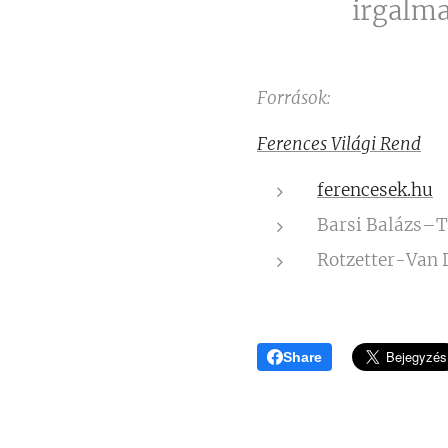
irgalma
Források:
Ferences Világi Rend
ferencesek.hu
Barsi Balázs–T
Rotzetter-Van 
Share