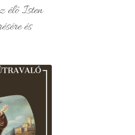
z élő Isten
ésére és