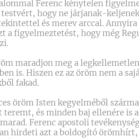
alommal Ferenc kénytelen figyelme
testvért, hogy ne járjanak-keljenek
ekintettel és merev arccal. Annyira
ezt a figyelmeztetést, hogy még Regu
zi.
öröm maradjon meg a legkellemetle
ben is. Hiszen ez az öröm nem a saj
kből fakad.
ces öröm Isten kegyelméből szárma
et teremt, és minden baj ellenére is
 marad. Ferenc apostoli tevékenysé
an hirdeti azt a boldogító örömhírt,