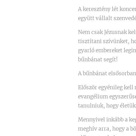
A keresztény lét konce
együtt vállalt szenved
Nem csak Jézusnak kel
tisztítani szívünket, h
gyarló embereket legin
bűnbánat segít!
A bűnbánat elsősorba
Először egyénileg kell
evangélium egyszerűség
tanulniuk, hogy életük
Mennyivel inkább a ke
meghív arra, hogy a bö