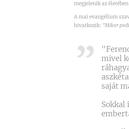
megjelenik az életében 
A mai evangélium szav
hivatkozik:
"Mikor pedi
"Ferenc
mivel k
ráhagya
aszkéta
saját m
Sokkal 
embertá