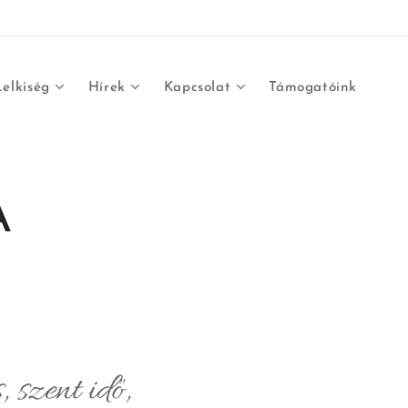
Lelkiség
Hírek
Kapcsolat
Támogatóink
A
 szent idő,