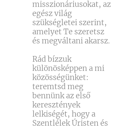
misszionáriusokat, az
egész világ
szükségletei szerint,
amelyet Te szeretsz
és megváltani akarsz.
Rád bízzuk
különösképpen a mi
közösségünket:
teremtsd meg
bennünk az első
keresztények
lelkiségét, hogy a
Szentlélek Úristen és