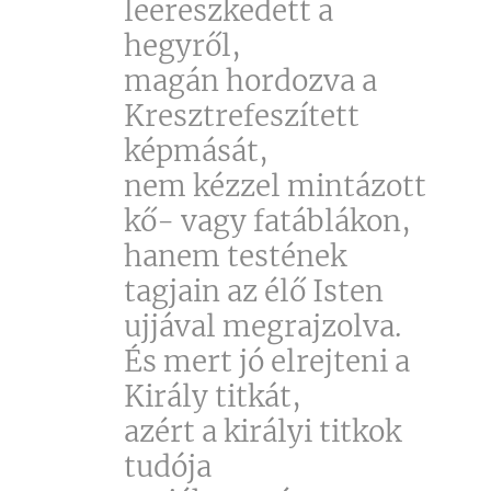
leereszkedett a
hegyről,
magán hordozva a
Kresztrefeszített
képmását,
nem kézzel mintázott
kő- vagy fatáblákon,
hanem testének
tagjain az élő Isten
ujjával megrajzolva.
És mert jó elrejteni a
Király titkát,
azért a királyi titkok
tudója