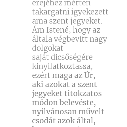
erejéhez mérten
takargatni igyekezett
ama szent jegyeket.
Ám Istené, hogy az
általa végbevitt nagy
dolgokat
saját dicsőségére
kinyilatkoztassa,
ezért
maga az Úr,
aki azokat a szent
jegyeket titokzatos
módon belevéste,
nyilvánosan művelt
csodát azok által,