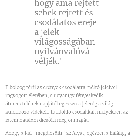
hogy ama rejtett
sebek rejtett és
csodálatos ereje
a jelek
világosságában
nyilvánvalóvá
véljék.
"
E boldog férfi az erények csodálatra méltó jeleivel
ragyogott életében, s ugyanígy fényeskedik
átmenetelének napjától egészen a jelenig a világ
különböző vidékein tündöklő csodákkal, melyekben az
isteni hatalom dicsőíti meg önmagát.
Ahogy a Fiú "megdicsőíti" az Atyát, egészen a halálig, a