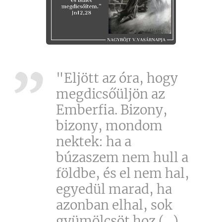
"Eljött az óra, hogy
megdicsőüljön az
Emberfia. Bizony,
bizony, mondom
nektek: ha a
búzaszem nem hull a
földbe, és el nem hal,
egyedül marad, ha
azonban elhal, sok
gyümölcsöt hoz (...)