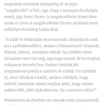
megváltás művének befejeztéig és az Atya
"megdicsőíti" a Fiút, úgy, hogy a mennyei dicsőségbe
emeli, úgy Szent Ferenc is megdicsőítette Istent élete
során és Isten is megdicsőítette Ferenc atyánkat szent
sebhelyei és boldog halála által.
"A halál és feltámadás összetartozik. Gondoljunk csak
arra a példabeszédére, amikor a búzaszemről olvasunk:
Bizony, bizony, mondom nektek: ha a földbe vetett
búzaszem nem hal meg, egymaga marad; de ha meghal,
sokszoros termést hoz. Emberi életünk két
meghatározó pontja a születés és a halál. Ott születik
új, ahol vállaljuk a halált, amikor vállaljuk, hogy
velünk, bennünk valami meghal azért, hogy valami
sokkal több, jobb újjászülessen. Ez a szeretet mélye!"
Mindannyiunk életében ott vannak ezek a búzaszemek.