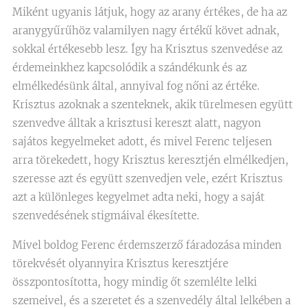
Miként ugyanis látjuk, hogy az arany értékes, de ha az
aranygyűrűhöz valamilyen nagy értékű követ adnak,
sokkal értékesebb lesz. Így ha Krisztus szenvedése az
érdemeinkhez kapcsolódik a szándékunk és az
elmélkedésünk által, annyival fog nőni az értéke.
Krisztus azoknak a szenteknek, akik türelmesen együtt
szenvedve álltak a krisztusi kereszt alatt, nagyon
sajátos kegyelmeket adott, és mivel Ferenc teljesen
arra törekedett, hogy Krisztus keresztjén elmélkedjen,
szeresse azt és együtt szenvedjen vele, ezért Krisztus
azt a különleges kegyelmet adta neki, hogy a saját
szenvedésének stigmáival ékesítette.
Mivel boldog Ferenc érdemszerző fáradozása minden
törekvését olyannyira Krisztus keresztjére
összpontosította, hogy mindig őt szemlélte lelki
szemeivel, és a szeretet és a szenvedély által lelkében a