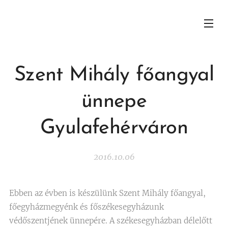
Szent Mihály főangyal
ünnepe
Gyulafehérváron
2016.10.06
Ebben az évben is készülünk Szent Mihály főangyal,
főegyházmegyénk és főszékesegyházunk
védőszentjének ünnepére. A székesegyházban délelőtt