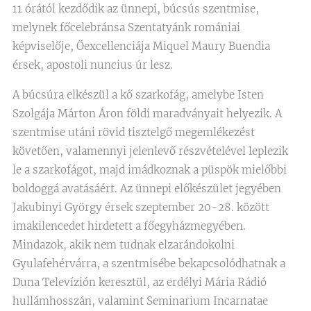
11 órától kezdődik az ünnepi, búcsús szentmise,
melynek főcelebránsa Szentatyánk romániai
képviselője, Őexcellenciája Miquel Maury Buendia
érsek, apostoli nuncius úr lesz.
A búcsúra elkészül a kő szarkofág, amelybe Isten
Szolgája Márton Áron földi maradványait helyezik. A
szentmise utáni rövid tisztelgő megemlékezést
követően, valamennyi jelenlevő részvételével leplezik
le a szarkofágot, majd imádkoznak a püspök mielőbbi
boldoggá avatásáért. Az ünnepi előkészület jegyében
Jakubinyi György érsek szeptember 20-28. között
imakilencedet hirdetett a főegyházmegyében.
Mindazok, akik nem tudnak elzarándokolni
Gyulafehérvárra, a szentmisébe bekapcsolódhatnak a
Duna Televízión keresztül, az erdélyi Mária Rádió
hullámhosszán, valamint Seminarium Incarnatae