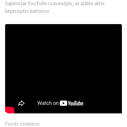
Sapientiae YouTube csatornáján, az alábbi aktív
képernyére kattintva:
Forrás: romkat.ro