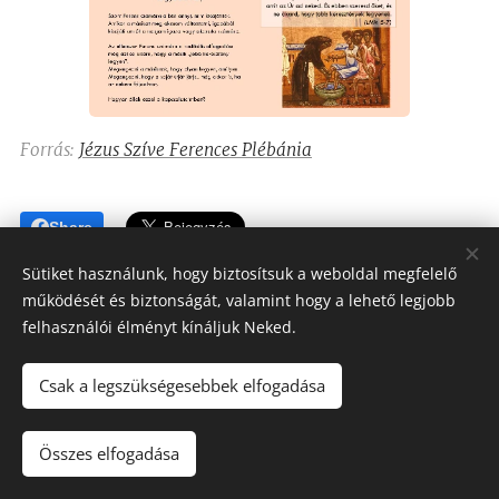
Forrás:
Jézus Szíve Ferences Plébánia
Share
Sütiket használunk, hogy biztosítsuk a weboldal megfelelő
működését és biztonságát, valamint hogy a lehető legjobb
felhasználói élményt kínáljuk Neked.
Csak a legszükségesebbek elfogadása
Assisi Szent Ferenc Betegápoló Nővérei
Minden jog fenntartva 2023-2026
Összes elfogadása
Sütik