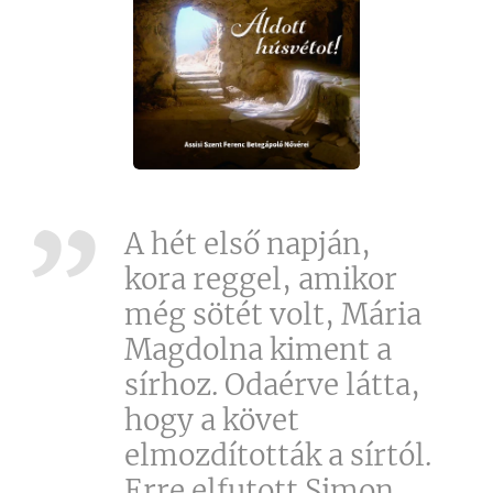
A hét első napján,
kora reggel, amikor
még sötét volt, Mária
Magdolna kiment a
sírhoz. Odaérve látta,
hogy a követ
elmozdították a sírtól.
Erre elfutott Simon