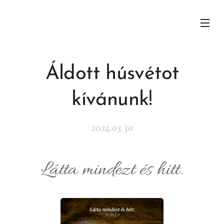
Áldott húsvétot
kívánunk!
2024.03.30
Látta mindezt és hitt.