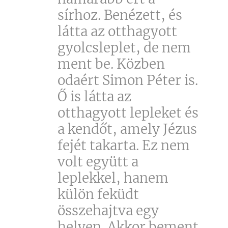
sírhoz. Benézett, és
látta az otthagyott
gyolcsleplet, de nem
ment be. Közben
odaért Simon Péter is.
Ő is látta az
otthagyott lepleket és
a kendőt, amely Jézus
fejét takarta. Ez nem
volt együtt a
leplekkel, hanem
külön feküdt
összehajtva egy
helyen. Akkor bement