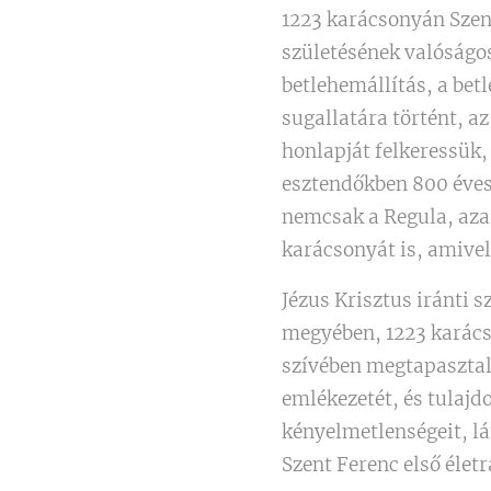
1223 karácsonyán Szen
születésének valóságos 
betlehemállítás, a bet
sugallatára történt, a
honlapját felkeressük,
esztendőkben 800 éves
nemcsak a Regula, azaz
karácsonyát is, amive
Jézus Krisztus iránti s
megyében, 1223 karácso
szívében megtapasztaln
emlékezetét, és tulaj
kényelmetlenségeit, lá
Szent Ferenc első életr