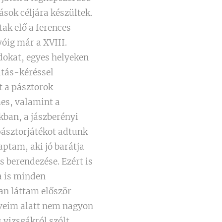
ások céljára készültek.
tak elő a ferences
óig már a XVIII.
dokat, egyes helyeken
átás-kéréssel
t a pásztorok
es, valamint a
kban, a jászberényi
ásztorjátékot adtunk
ptam, aki jó barátja
s berendezése. Ezért is
a is minden
ban láttam először
 éveim alatt nem nagyon
 vizsgákról szólt