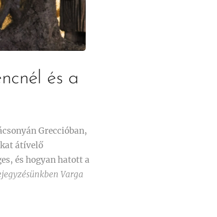
ncnél és a
rácsonyán Greccióban,
kat átívelő
es, és hogyan hatott a
bejegyzésünkben Varga