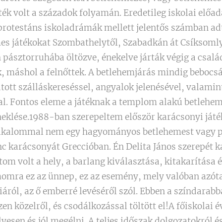
ék volt a századok folyamán. Eredetileg iskolai előad
s protestáns iskoladrámák mellett jelentős számban ad
mes játékokat Szombathelytől, Szabadkán át Csíksomly
pásztorruhába öltözve, énekelve járták végig a csalá
ok, máshol a felnőttek. A betlehemjárás mindig bebocs
tott szálláskereséssel, angyalok jelenésével, valamin
al. Fontos eleme a játéknak a templom alakú betlehem
eklése.1988-ban szerepeltem először karácsonyi játé
lkalommal nem egy hagyományos betlehemest vagy p
c karácsonyát Greccióban. Én Delita János szerepét ka
om volt a hely, a barlang kiválasztása, kitakarítása é
omra ez az ünnep, ez az esemény, mely valóban azót
iáról, az ő emberré levéséről szól. Ebben a színdarab
zen közelről, és csodálkozással töltött el!A főiskolai
esen és jól megélni. A teljes időszak dolgozatokról és