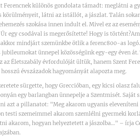
t Ferencnek különös gondolata támadt: meglátni a g
körülményeit, látni az istállót, a jászlat. Talán sokan
lehemezés szokása innen indult el. Mivel ez az esemén
z Úr egy csodával is megerősítette! Hogy is történt?Am
 akkor mindjárt szemünkbe ötlik a ferenc800-as logó
 jubileumokat ünnepel közösségünk egy-egy éven át.
 az Életszabály évfordulóját ültük, hanem Szent Fere
l hosszú évszázadok hagyományát alapozta meg.
zeretete sürgette, hogy Greccióban, egy kicsi olasz fa
nyán egy barlangban ünnepelje a Szentmisét. Saját s
i azt a pillanatot: "Meg akarom ugyanis eleveníteni
don testi szemeimmel akarom szemlélni gyermeki korl
tni akarom, hogyan helyeztetett a jászolba…" – írja 
ajzában.