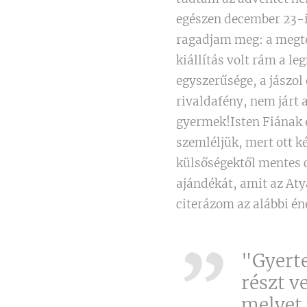
egészen december 23-ig
ragadjam meg: a megte
kiállítás volt rám a l
egyszerűsége, a jászol
rivaldafény, nem járt 
gyermek!Isten Fiának e
szemléljük, mert ott k
külsőségektől mentes c
ajándékát, amit az At
citerázom az alábbi én
"Gyert
részt v
melyet