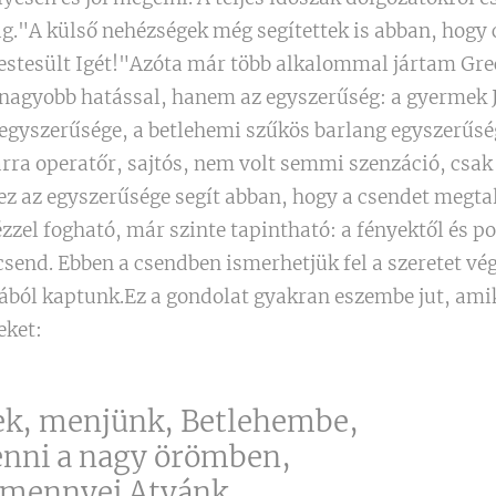
."A külső nehézségek még segítettek is abban, hogy 
stesült Igét!"Azóta már több alkalommal jártam Gre
egnagyobb hatással, hanem az egyszerűség: a gyermek 
 egyszerűsége, a betlehemi szűkös barlang egyszerűség
arra operatőr, sajtós, nem volt semmi szenzáció, csak
z az egyszerűsége segít abban, hogy a csendet megtal
ézzel fogható, már szinte tapintható: a fényektől és p
send. Ebben a csendben ismerhetjük fel a szeretet vé
yából kaptunk.Ez a gondolat gyakran eszembe jut, ami
eket:
ek, menjünk, Betlehembe,
enni a nagy örömben,
 mennyei Atyánk,