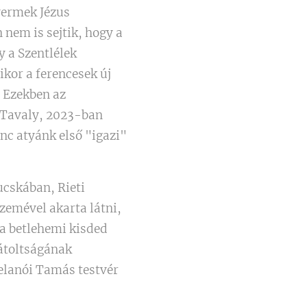
yermek Jézus
 nem is sejtik, hogy a
y a Szentlélek
ikor a ferencesek új
. Ezekben az
 Tavaly, 2023-ban
nc atyánk első "igazi"
lucskában, Rieti
zemével akarta látni,
 a betlehemi kisded
átoltságának
Celanói Tamás testvér