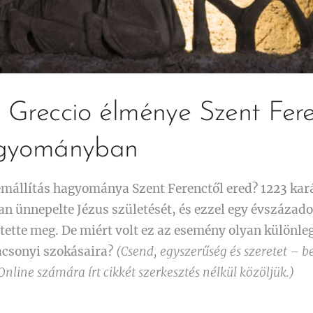
 Greccio élménye Szent Fere
agyományban
emállítás hagyománya Szent Ferenctől ered? 1223 ka
n ünnepelte Jézus születését, és ezzel egy évszázado
ette meg. De miért volt ez az esemény olyan különleg
ácsonyi szokásaira?
(Csend, egyszerűség és szeretet – 
Online számára írt cikkét szerkesztés nélkül közöljük.)