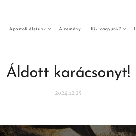
Apostoli életünk
A remény
Kik vagyunk?
Áldott karácsonyt!
2024.12.25