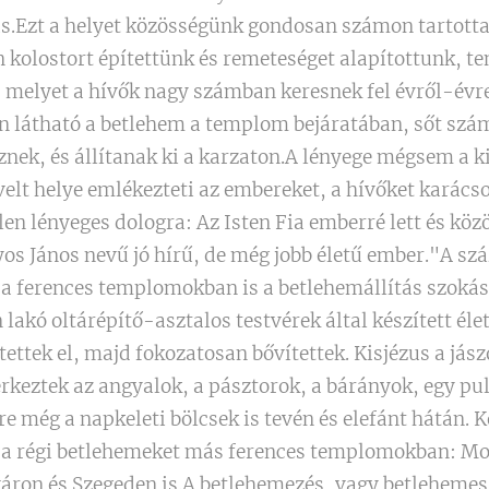
s.Ezt a helyet közösségünk gondosan számon tartotta
n kolostort építettünk és remeteséget alapítottunk, 
 melyet a hívők nagy számban keresnek fel évről-évr
n látható a betlehem a templom bejáratában, sőt szá
iznek, és állítanak ki a karzaton.A lényege mégsem a k
velt helye emlékezteti az embereket, a hívőket karác
len lényeges dologra: Az Isten Fia emberré lett és köz
yos János nevű jó hírű, de még jobb életű ember."A s
t a ferences templomokban is a betlehemállítás szoká
lakó oltárépítő-asztalos testvérek által készített él
ettek el, majd fokozatosan bővítettek. Kisjézus a jás
rkeztek az angyalok, a pásztorok, a bárányok, egy pul
e még a napkeleti bölcsek is tevén és elefánt hátán. K
ék a régi betlehemeket más ferences templomokban: M
áron és Szegeden is.A betlehemezés, vagy betlehemes