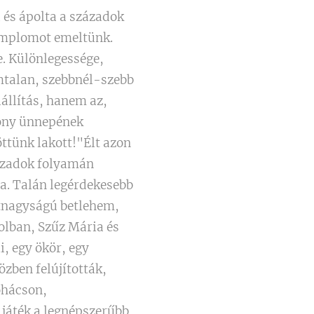
 és ápolta a századok
templomot emeltünk.
e. Különlegessége,
mtalan, szebbnél-szebb
iállítás, hanem az,
sony ünnepének
öttünk lakott!"Élt azon
zázadok folyamán
sa. Talán legérdekesebb
etnagyságú betlehem,
zolban, Szűz Mária és
i, egy ökör, egy
özben felújították,
ohácson,
 játék a legnépszerűbb