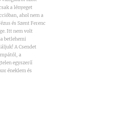
csak a lényeget
ccióban, ahol nem a
Jézus és Szent Ferenc
e. Itt nem volt
 a betlehemi
áljuk! A Csendet
ompától, a
gtelen egyszerű
kor éneklem és