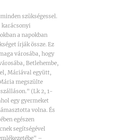
s minden szükségessel.
a karácsonyi
Azokban a napokban
séget írják össze. Ez
a maga városába, hogy
d városába, Betlehembe,
el, Máriával együtt,
. Mária megszülte
 szálláson." (Lk 2, 1-
 ahol egy gyermeket
támasztotta volna. És
vében egészen
cnek segítségével
 emlékezetébe" –