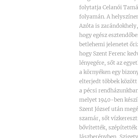
folytatja Celanói Tamá
folyamán. A helyszíne
Azóta is zarándokhely,
hogy egész esztendőbe
betlehemi jelenetet őr
hogy Szent Ferenc ked
lényegére, sőt az egyet
a környéken egy bizon
elterjedt többek közöt
a pécsi rendházunkban 
melyet 1940-ben készít
Szent József után megé
szamár, sőt vízkeresztr
bővítették, szépített
Jászberényben, Szigetv