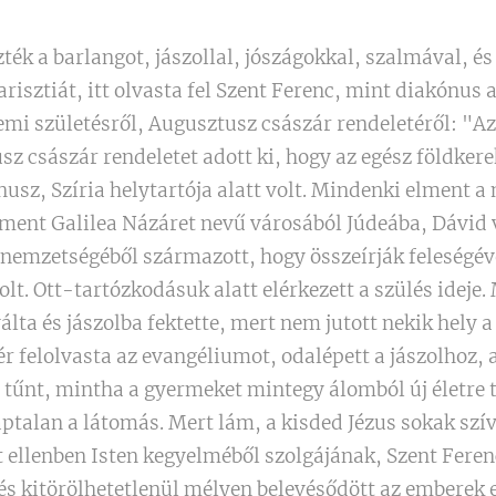
zték a barlangot, jászollal, jószágokkal, szalmával, é
risztiát, itt olvasta fel Szent Ferenc, mint diakónus 
emi születésről, Augusztusz császár rendeletéről: "
z császár rendeletet adott ki, hogy az egész földkerek
inusz, Szíria helytartója alatt volt. Mindenki elment 
fölment Galilea Názáret nevű városából Júdeába, Dávi
nemzetségéből származott, hogy összeírják feleségév
olt. Ott-tartózkodásuk alatt elérkezett a szülés ideje
yálta és jászolba fektette, mert nem jutott nekik hely a
r felolvasta az evangéliumot, odalépett a jászolhoz,
y tűnt, mintha a gyermeket mintegy álomból új életre 
aptalan a látomás. Mert lám, a kisded Jézus sokak szí
 ellenben Isten kegyelméből szolgájának, Szent Feren
 és kitörölhetetlenül mélyen belevésődött az emberek