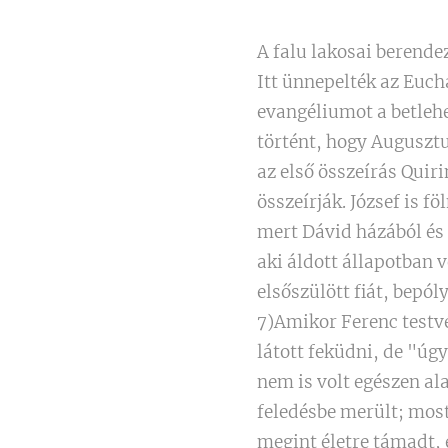
A falu lakosai berende
Itt ünnepelték az Eucha
evangéliumot a betleh
történt, hogy Augusztus
az első összeírás Quir
összeírják. József is 
mert Dávid házából és 
aki áldott állapotban v
elsőszülött fiát, bepól
7)Amikor Ferenc testvé
látott feküdni, de "úg
nem is volt egészen al
feledésbe merült; most
megint életre támadt,