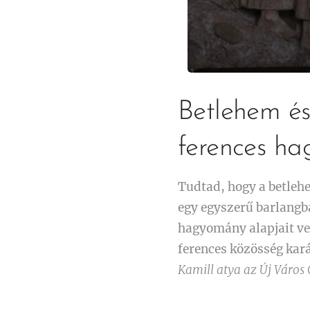
Betlehem és
ferences h
Tudtad, hogy a betleh
egy egyszerű barlangba
hagyomány alapjait vet
ferences közösség kar
Kamill atya az Új Város 