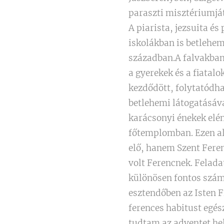
paraszti misztériumját
A piarista, jezsuita é
iskolákban is betlehe
században.A falvakban 
a gyerekek és a fiatal
kezdődött, folytatódha
betlehemi látogatásáv
karácsonyi énekek elén
főtemplomban. Ezen a
elő, hanem Szent Feren
volt Ferencnek. Feladat
különösen fontos szám
esztendőben az Isten F
ferences habitust egés
tudtam az adventet hely