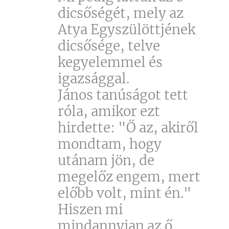
dicsőségét, mely az
Atya Egyszülöttjének
dicsősége, telve
kegyelemmel és
igazsággal.
János tanúságot tett
róla, amikor ezt
hirdette: "Ő az, akiről
mondtam, hogy
utánam jön, de
megelőz engem, mert
előbb volt, mint én."
Hiszen mi
mindannyian az ő