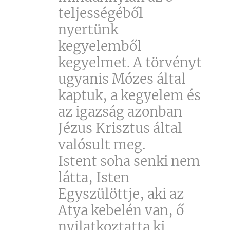
teljességéből
nyertünk
kegyelemből
kegyelmet. A törvényt
ugyanis Mózes által
kaptuk, a kegyelem és
az igazság azonban
Jézus Krisztus által
valósult meg.
Istent soha senki nem
látta, Isten
Egyszülöttje, aki az
Atya kebelén van, ő
nyilatkoztatta ki.