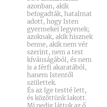
azonban, akik
befogadták, hatalmat
adott, hogy Isten
gyermekei legyenek;
azoknak, akik hisznek
benne, akik nem vér
szerint, nem a test
kívánságából, és nem
is a férfi akaratából,
hanem Istentől
születtek.
És az Ige testté lett,
és közöttünk lakott.
Mi pedig láttuk az ő