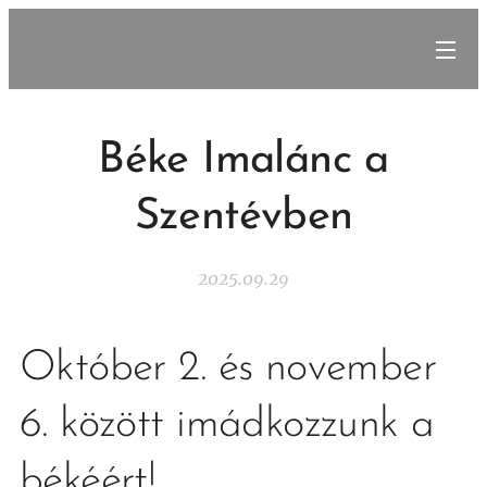
Béke Imalánc a
Szentévben
2025.09.29
Október 2. és november
6. között imádkozzunk a
békéért!