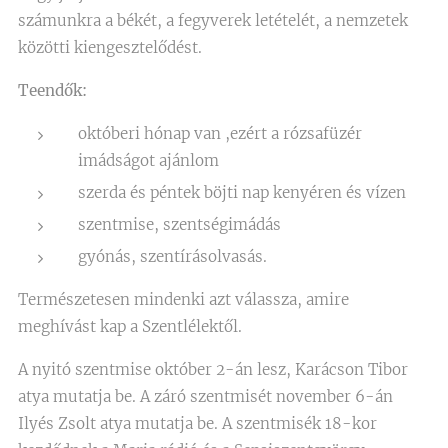
számunkra a békét, a fegyverek letételét, a nemzetek
közötti kiengesztelődést.
Teendők:
októberi hónap van ,ezért a rózsafüzér
imádságot ajánlom
szerda és péntek böjti nap kenyéren és vízen
szentmise, szentségimádás
gyónás, szentírásolvasás.
Természetesen mindenki azt válassza, amire
meghívást kap a Szentlélektől.
A nyitó szentmise október 2-án lesz, Karácson Tibor
atya mutatja be. A záró szentmisét november 6-án
Ilyés Zsolt atya mutatja be. A szentmisék 18-kor