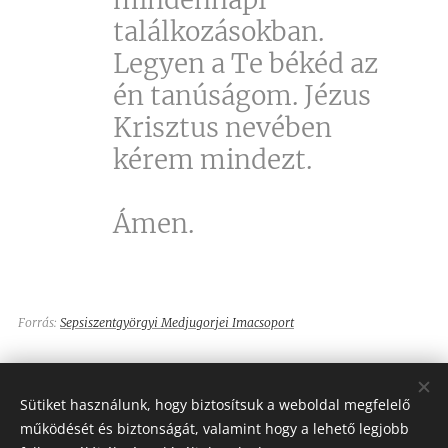
találkozásokban.
Legyen a Te békéd az
én tanúságom. Jézus
Krisztus nevében
kérem mindezt.
Ámen.
Forrás:
Sepsiszentgyörgyi Medjugorjei Imacsoport
Share
Sütiket használunk, hogy biztosítsuk a weboldal megfelelő
működését és biztonságát, valamint hogy a lehető legjobb