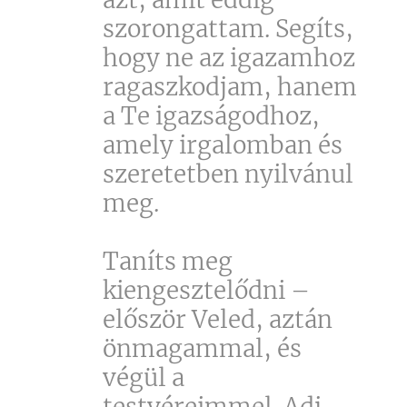
szorongattam. Segíts,
hogy ne az igazamhoz
ragaszkodjam, hanem
a Te igazságodhoz,
amely irgalomban és
szeretetben nyilvánul
meg.
Taníts meg
kiengesztelődni –
először Veled, aztán
önmagammal, és
végül a
testvéreimmel. Adj