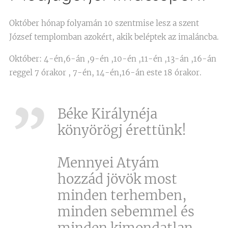
Október hónap folyamán 10 szentmise lesz a szent
József templomban azokért, akik beléptek az imaláncba.
Október: 4-én,6-án ,9-én ,10-én ,11-én ,13-án ,16-án
reggel 7 órakor , 7-én, 14-én,16-án este 18 órakor.
Béke Királynéja
könyörögj érettünk!
Mennyei Atyám
hozzád jövök most
minden terhemben,
minden sebemmel és
minden kimondatlan