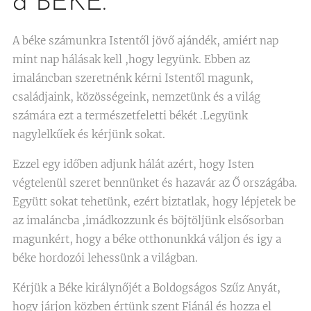
a BÉKE.
A béke számunkra Istentől jövő ajándék, amiért nap
mint nap hálásak kell ,hogy legyünk. Ebben az
imaláncban szeretnénk kérni Istentől magunk,
családjaink, közösségeink, nemzetünk és a világ
számára ezt a természetfeletti békét .Legyünk
nagylelkűek és kérjünk sokat.
Ezzel egy időben adjunk hálát azért, hogy Isten
végtelenül szeret bennünket és hazavár az Ő országába.
Együtt sokat tehetünk, ezért biztatlak, hogy lépjetek be
az imaláncba ,imádkozzunk és böjtöljünk elsősorban
magunkért, hogy a béke otthonunkká váljon és igy a
béke hordozói lehessünk a világban.
Kérjük a Béke királynőjét a Boldogságos Szűz Anyát,
hogy járjon közben értünk szent Fiánál és hozza el