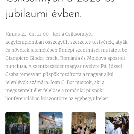
jubileumi évben.
Június 21-én, 11:00- kor a Csíksomlyói
kegytemplomban összegyűlt szerzetes testvérek, atyák
és nővérek jelenlétében ünnepi szentmisét mutatott be
Giampiero Gloder érsek, Románia és Moldova apostoli
nunciusa. A szentbeszédet magyar nyelvre Pál József
Csaba temesvári püspök fordította a magyar ajkú
jelenlévők számára. Ioan C. Bot püspök, aki a
megszentelt élet felelőse a romániai püspöki
konferenciában köszöntötte az egybegyülteket.