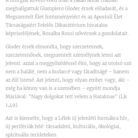
A liturgiát követő ebéd után a Jakab Antal Házban
meghallgattuk Giampiero Gloder érsek előadasát, és a
Megszentelt Élet Intézményeiért és az Apostoli Élet
Társaságaiért Felelős Dikasztérium hivatalos
képviselőjének, Rosalba Rossi nővérnek a gondolatait.
Gloder érsek elmondta, hogy szerzetesnek,
szerzetesnőnek, megszentelt személynek lenni azt
jelenti: azzal a meggyőződéssel élni, hogy az utolsó szó
nem a halálé, nem a kudarcé vagy fáradtságé – hanem
az élő Istené. Azt jelenti, hogy olyan ember vagy, aki –
még ha könny van is a szemében – együtt mondja
Máriával: "Nagy dolgokat tett velem a Hatalmas" (Lk
1,49).
Azt is kiemelte, hogy a Lélek új jelenléti formákra hív,
új perifériák felé: társadalmi, kulturális, ökológiai,
spirituális területeken.