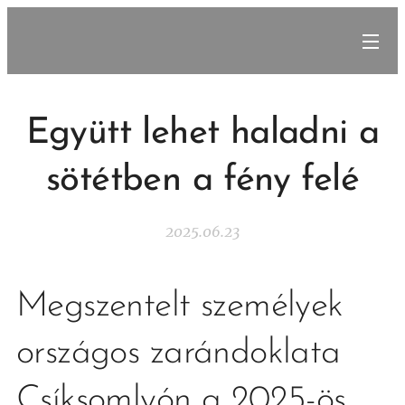
Együtt lehet haladni a
sötétben a fény felé
2025.06.23
Megszentelt személyek
országos zarándoklata
Csíksomlyón a 2025-ös