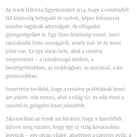
Az érsek felhívta figyelmünket arra, hogy a reményből
élő közösség befogadó és nyitott, képes felismerni
minden tagjának adottságait, de elfogadni
gyengeségeiket is. Egy ilyen közösség vonzó, mert
tanúskodik Isten országáról, amely már itt és most
jelen van. Ez egy olyan hely, ahol a remény
megtestesül – a mindennapi életben, a
beszélgetésekben, az imádságban, az asztalnál, a kis
gesztusokban.
Ismertette továbbá, hogy a remény prófétáinak lenni
azt jelenti: oda menni, ahol a világ sír, és oda vinni a
szerető és gyógyító Isten jelenlétét.
Zárszavában az érsek azt kívánta, hogy a Szentlélek
újítson meg minket, hogy egy új világ kovácsolója
legyünk – egy olyan világé, amelyben a szeretet győz, a