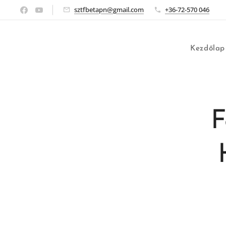
sztfbetapn@gmail.com
+36-72-570 046
Kezdőlap
F