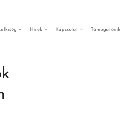
Lelkiség
Hírek
Kapcsolat
Támogatóink
ök
n