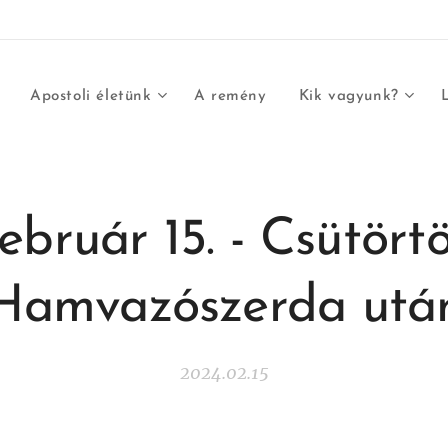
Apostoli életünk
A remény
Kik vagyunk?
ebruár 15. - Csütört
Hamvazószerda utá
2024.02.15