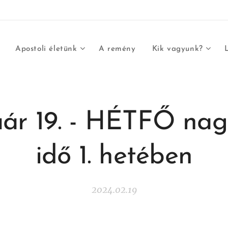
Apostoli életünk
A remény
Kik vagyunk?
ár 19. - HÉTFŐ nag
idő 1. hetében
2024.02.19