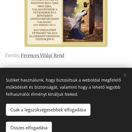
Forrás:
Ferences Világi Rend
Share
Sütiket használunk, hogy biztosítsuk a weboldal megfelelő
működését és biztonságát, valamint hogy a lehető legjobb
felhasználói élményt kínáljuk Neked.
Csak a legszükségesebbek elfogadása
Assisi Szent Ferenc Betegápoló Nővérei
Minden jog fenntartva 2023-2026
Összes elfogadása
Sütik