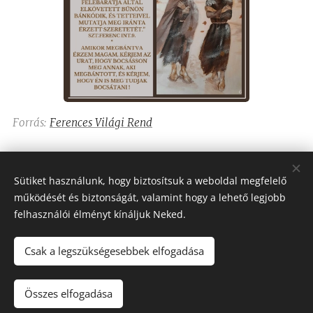
Forrás:
Ferences Világi Rend
Share
Sütiket használunk, hogy biztosítsuk a weboldal megfelelő
működését és biztonságát, valamint hogy a lehető legjobb
felhasználói élményt kínáljuk Neked.
Csak a legszükségesebbek elfogadása
Assisi Szent Ferenc Betegápoló Nővérei
Minden jog fenntartva 2023-2026
Összes elfogadása
Sütik