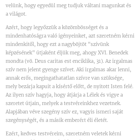
velünk, hogy egyedül meg tudjuk váltani magunkat és
a világot.
Azért, hogy legyőzzük a közömbösséget és a
mindenhatóságra való igényeinket, azt szeretném kérni
mindenkitől, hogy ezt a nagyböjtöt "szívünk
képzésének" útjaként éljük meg, ahogy XVI. Benedek
mondta (vö. Deus caritas est enciklika, 31). Az irgalmas
szív nem jelent gyenge szívet. Aki irgalmas akar lenni,
annak erős, megingathatatlan szívre van szüksége,
mely bezárja kapuit a kísértő előtt, de nyitott Isten felé.
Az ilyen szív hagyja, hogy átjárja a Lélek és vigye a
szeretet útjain, melyek a testvéreinkhez vezetnek.
Alapjában véve szegény szív ez, vagyis ismeri saját
szegénységét, és a másik emberért éli életét.
Ezért, kedves testvéreim, szeretném veletek kérni