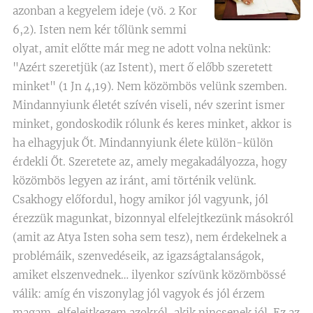
azonban a kegyelem ideje (vö. 2 Kor
6,2). Isten nem kér tőlünk semmi
olyat, amit előtte már meg ne adott volna nekünk:
"Azért szeretjük (az Istent), mert ő előbb szeretett
minket" (1 Jn 4,19). Nem közömbös velünk szemben.
Mindannyiunk életét szívén viseli, név szerint ismer
minket, gondoskodik rólunk és keres minket, akkor is
ha elhagyjuk Őt. Mindannyiunk élete külön-külön
érdekli Őt. Szeretete az, amely megakadályozza, hogy
közömbös legyen az iránt, ami történik velünk.
Csakhogy előfordul, hogy amikor jól vagyunk, jól
érezzük magunkat, bizonnyal elfelejtkezünk másokról
(amit az Atya Isten soha sem tesz), nem érdekelnek a
problémáik, szenvedéseik, az igazságtalanságok,
amiket elszenvednek… ilyenkor szívünk közömbössé
válik: amíg én viszonylag jól vagyok és jól érzem
magam, elfelejtkezem azokról, akik nincsenek jól. Ez az