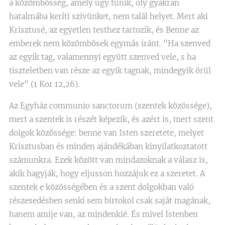
a közömbösség, amely úgy tűnik, oly gyakran
hatalmába keríti szívünket, nem talál helyet. Mert aki
Krisztusé, az egyetlen testhez tartozik, és Benne az
emberek nem közömbösek egymás iránt. "Ha szenved
az egyik tag, valamennyi együtt szenved vele, s ha
tiszteletben van része az egyik tagnak, mindegyik örül
vele" (1 Kor 12,26).
Az Egyház communio sanctorum (szentek közössége),
mert a szentek is részét képezik, és azért is, mert szent
dolgok közössége: benne van Isten szeretete, melyet
Krisztusban és minden ajándékában kinyilatkoztatott
számunkra. Ezek között van mindazoknak a válasz is,
akik hagyják, hogy eljusson hozzájuk ez a szeretet. A
szentek e közösségében és a szent dolgokban való
részesedésben senki sem birtokol csak saját magának,
hanem amije van, az mindenkié. És mivel Istenben