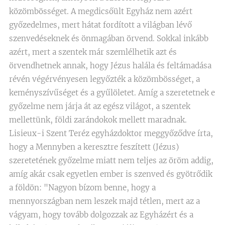
közömbösséget. A megdicsőült Egyház nem azért
győzedelmes, mert hátat fordított a világban lévő
szenvedéseknek és önmagában örvend. Sokkal inkább
azért, mert a szentek már szemlélhetik azt és
örvendhetnek annak, hogy Jézus halála és feltámadása
révén végérvényesen legyőzték a közömbösséget, a
keményszívűséget és a gyűlöletet. Amíg a szeretetnek e
győzelme nem járja át az egész világot, a szentek
mellettünk, földi zarándokok mellett maradnak.
Lisieux-i Szent Teréz egyházdoktor meggyőződve írta,
hogy a Mennyben a keresztre feszített (Jézus)
szeretetének győzelme miatt nem teljes az öröm addig,
amíg akár csak egyetlen ember is szenved és gyötrődik
a földön: "Nagyon bízom benne, hogy a
mennyországban nem leszek majd tétlen, mert az a
vágyam, hogy tovább dolgozzak az Egyházért és a