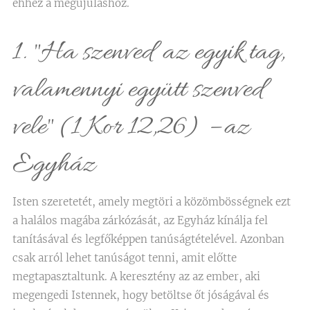
ehhez a megújuláshoz.
1. "Ha szenved az egyik tag,
valamennyi együtt szenved
vele" (1 Kor 12,26) – az
Egyház
Isten szeretetét, amely megtöri a közömbösségnek ezt
a halálos magába zárkózását, az Egyház kínálja fel
tanításával és legfőképpen tanúságtételével. Azonban
csak arról lehet tanúságot tenni, amit előtte
megtapasztaltunk. A keresztény az az ember, aki
megengedi Istennek, hogy betöltse őt jóságával és