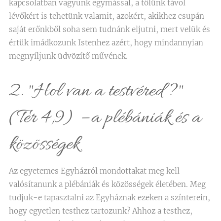
kapcsolatban vagyunk egymással, a tőlünk távol
lévőkért is tehetünk valamit, azokért, akikhez csupán
saját erőnkből soha sem tudnánk eljutni, mert velük és
értük imádkozunk Istenhez azért, hogy mindannyian
megnyíljunk üdvözítő művének.
2. "Hol van a testvéred?"
(Ter 4,9) – a plébániák és a
közösségek
Az egyetemes Egyházról mondottakat meg kell
valósítanunk a plébániák és közösségek életében. Meg
tudjuk-e tapasztalni az Egyháznak ezeken a színterein,
hogy egyetlen testhez tartozunk? Ahhoz a testhez,