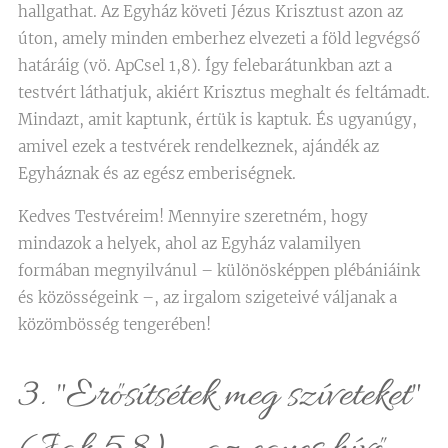
hallgathat. Az Egyház követi Jézus Krisztust azon az
úton, amely minden emberhez elvezeti a föld legvégső
határáig (vö. ApCsel 1,8). Így felebarátunkban azt a
testvért láthatjuk, akiért Krisztus meghalt és feltámadt.
Mindazt, amit kaptunk, értük is kaptuk. És ugyanúgy,
amivel ezek a testvérek rendelkeznek, ajándék az
Egyháznak és az egész emberiségnek.
Kedves Testvéreim! Mennyire szeretném, hogy
mindazok a helyek, ahol az Egyház valamilyen
formában megnyilvánul – különösképpen plébániáink
és közösségeink –, az irgalom szigeteivé váljanak a
közömbösség tengerében!
3. "Erősítsétek meg szíveteket"