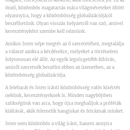
önző, közömbös magatartás mára világméreteket öltött
olyannyira, hogy a közömbösség globalizációjáról
beszélhetünk. Olyan visszás helyzetről van szó, amivel
keresztényként szembe kell néznünk.
Amikor Isten népe megtér az ő szeretetéhez, megtalálja
a választ azokra a kérdésekre, melyeket a történelem
folytonosan elé állít. Az egyik legsürgetőbb kihívás,
amiről szeretnék beszélni ebben az üzenetben, az a
közömbösség globalizációja.
A felebarát és Isten iránti közömbösség valós kísértés
nekünk, keresztényeknek is. Minden nagyböjtben
szükségünk van arra, hogy újra meghalljuk a próféták
kiáltását, akik felemelik hangjukat és felráznak minket.
Isten nem közömbös a világ iránt, hanem annyira