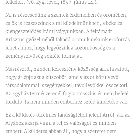
lelkekért (vö. 254. levél, 1897. július 14.).
Mi is részesedünk a szentek érdemeiben és örömében,
és ők is részesednek a mi küzdelmünkben, a béke és
kiengesztelődés iránti vágyunkban. A feltámadt
Krisztus győzelméből fakadó örömük nekünk erőforrás
lehet ahhoz, hogy legyőzzük a közömbösség és a
keményszívűség sokféle formáját.
Másrészről, minden keresztény közösség arra hivatott,
hogy átlépje azt a küszöböt, amely az őt körülvevő
társadalommal, szegényekkel, távollevőkkel összeköti.
Az Egyház természeténél fogva missziós és nem befelé
forduló, hanem minden emberhez szóló küldetése van.
Ez a küldetés türelmes tanúságtételt jelent Arról, aki az
Atyához akarja vinni a teljes valóságot és minden
embert. A küldetés abban áll, hogy a szeretet nem