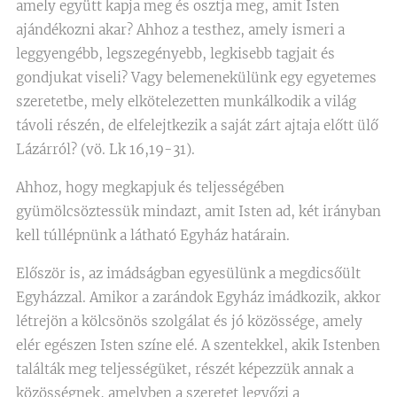
amely együtt kapja meg és osztja meg, amit Isten
ajándékozni akar? Ahhoz a testhez, amely ismeri a
leggyengébb, legszegényebb, legkisebb tagjait és
gondjukat viseli? Vagy belemenekülünk egy egyetemes
szeretetbe, mely elkötelezetten munkálkodik a világ
távoli részén, de elfelejtkezik a saját zárt ajtaja előtt ülő
Lázárról? (vö. Lk 16,19-31).
Ahhoz, hogy megkapjuk és teljességében
gyümölcsöztessük mindazt, amit Isten ad, két irányban
kell túllépnünk a látható Egyház határain.
Először is, az imádságban egyesülünk a megdicsőült
Egyházzal. Amikor a zarándok Egyház imádkozik, akkor
létrejön a kölcsönös szolgálat és jó közössége, amely
elér egészen Isten színe elé. A szentekkel, akik Istenben
találták meg teljességüket, részét képezzük annak a
közösségnek, amelyben a szeretet legyőzi a