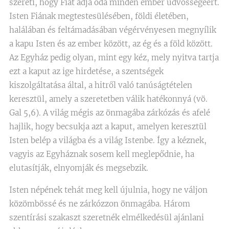
szereti, hogy Fiát adja oda minden ember üdvösségéért.
Isten Fiának megtestesülésében, földi életében,
halálában és feltámadásában végérvényesen megnyílik
a kapu Isten és az ember között, az ég és a föld között.
Az Egyház pedig olyan, mint egy kéz, mely nyitva tartja
ezt a kaput az ige hirdetése, a szentségek
kiszolgáltatása által, a hitről való tanúságtételen
keresztül, amely a szeretetben válik hatékonnyá (vö.
Gal 5,6). A világ mégis az önmagába zárkózás és afelé
hajlik, hogy becsukja azt a kaput, amelyen keresztül
Isten belép a világba és a világ Istenbe. Így a kéznek,
vagyis az Egyháznak sosem kell meglepődnie, ha
elutasítják, elnyomják és megsebzik.
Isten népének tehát meg kell újulnia, hogy ne váljon
közömbössé és ne zárkózzon önmagába. Három
szentírási szakaszt szeretnék elmélkedésül ajánlani