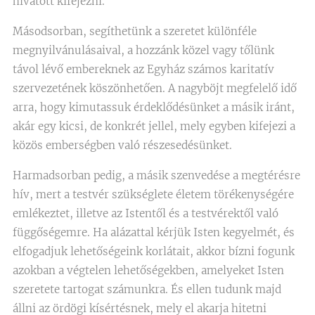
hivatott kifejezni.
Másodsorban, segíthetünk a szeretet különféle
megnyilvánulásaival, a hozzánk közel vagy tőlünk
távol lévő embereknek az Egyház számos karitatív
szervezetének köszönhetően. A nagyböjt megfelelő idő
arra, hogy kimutassuk érdeklődésünket a másik iránt,
akár egy kicsi, de konkrét jellel, mely egyben kifejezi a
közös emberségben való részesedésünket.
Harmadsorban pedig, a másik szenvedése a megtérésre
hív, mert a testvér szükséglete életem törékenységére
emlékeztet, illetve az Istentől és a testvérektől való
függőségemre. Ha alázattal kérjük Isten kegyelmét, és
elfogadjuk lehetőségeink korlátait, akkor bízni fogunk
azokban a végtelen lehetőségekben, amelyeket Isten
szeretete tartogat számunkra. És ellen tudunk majd
állni az ördögi kísértésnek, mely el akarja hitetni