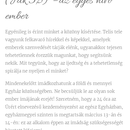
(Jak 5,8) – az egyes hívő
ember
Egyénileg is érint minket a közöny kísértése. Telis tele
vagyunk felkavaró hírekkel és képekkel, amelyek
emberek szenvedését tárják elénk, ugyanakkor tejesen
tehetetlennek érezzük magunkat, hogy segítsünk
nekik. Mit tegyünk, hogy az ijedtség és a tehetetlenség
spirálja ne nyeljen el minket?
Mindenekelőtt imádkozhatunk a földi és mennyei
Egyház közösségében. Ne becsüljük le az olyan sok
ember imájának erejét! Szeretném, hogy a 24 óra az
Úrért elnevezésű kezdeményezést az egész Egyházban,
egyházmegyei szinten is megtartsák március 13-án és
14-én: ez az alkalom éppen az imádság szükségességét