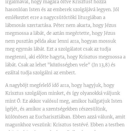
irgalmával, hogy magára öltve Krisztust hozzá
hasonlóan Isten és az emberek szolgájává legyen. Jól
emlékeztet erre a nagycsütörtöki liturgiában a
lábmosás szertartása. Péter nem akarta, hogy Jézus
megmossa a lábát, de aztán megértette, hogy Jézus
nem pusztán példa akar lenni arra, hogyan mossuk
meg egymás lábát. Ezt a szolgálatot csak az tudja
megtenni, aki előtte hagyta, hogy Krisztus megmossa a
lábát. Csak az lehet "közösségben vele" (Jn 13,8) és
ezáltal tudja szolgálni az embert.
A nagyböjt megfelelő idő arra, hogy hagyjuk, hogy
Krisztus szolgáljon minket, és így olyanokká váljunk
mint Ő. Ez akkor valósul meg, amikor hallgatjuk Isten
igéjét, és amikor a szentségekben részesülünk,
különösen az Eucharisztiában. Ebben azzá válunk, amit
magunkhoz veszünk: Krisztus testévé. Ebben a testben