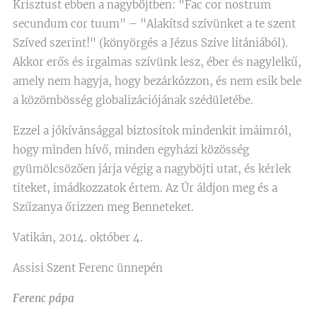
Krisztust ebben a nagyböjtben: "Fac cor nostrum
secundum cor tuum" – "Alakítsd szívünket a te szent
Szíved szerint!" (könyörgés a Jézus Szíve litániából).
Akkor erős és irgalmas szívünk lesz, éber és nagylelkű,
amely nem hagyja, hogy bezárkózzon, és nem esik bele
a közömbösség globalizációjának szédületébe.
Ezzel a jókívánsággal biztosítok mindenkit imáimról,
hogy minden hívő, minden egyházi közösség
gyümölcsözően járja végig a nagyböjti utat, és kérlek
titeket, imádkozzatok értem. Az Úr áldjon meg és a
Szűzanya őrizzen meg Benneteket.
Vatikán, 2014. október 4.
Assisi Szent Ferenc ünnepén
Ferenc pápa