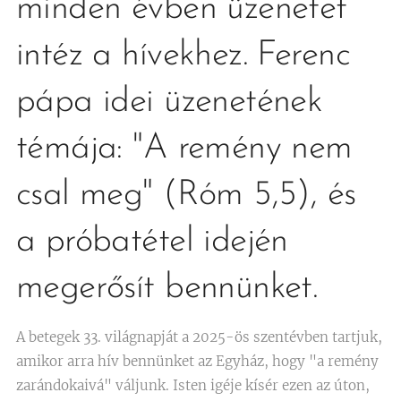
minden évben üzenetet
intéz a hívekhez. Ferenc
pápa idei üzenetének
témája: "A remény nem
csal meg" (Róm 5,5), és
a próbatétel idején
megerősít bennünket.
A betegek 33. világnapját a 2025-ös szentévben tartjuk,
amikor arra hív bennünket az Egyház, hogy "a remény
zarándokaivá" váljunk. Isten igéje kísér ezen az úton,