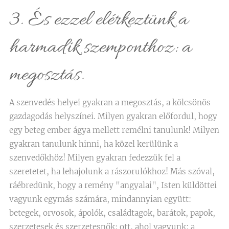
3. És ezzel elérkeztünk a
harmadik szemponthoz: a
megosztás.
A szenvedés helyei gyakran a megosztás, a kölcsönös
gazdagodás helyszínei. Milyen gyakran előfordul, hogy
egy beteg ember ágya mellett remélni tanulunk! Milyen
gyakran tanulunk hinni, ha közel kerülünk a
szenvedőkhöz! Milyen gyakran fedezzük fel a
szeretetet, ha lehajolunk a rászorulókhoz! Más szóval,
ráébredünk, hogy a remény "angyalai", Isten küldöttei
vagyunk egymás számára, mindannyian együtt:
betegek, orvosok, ápolók, családtagok, barátok, papok,
szerzetesek és szerzetesnők; ott, ahol vagyunk: a