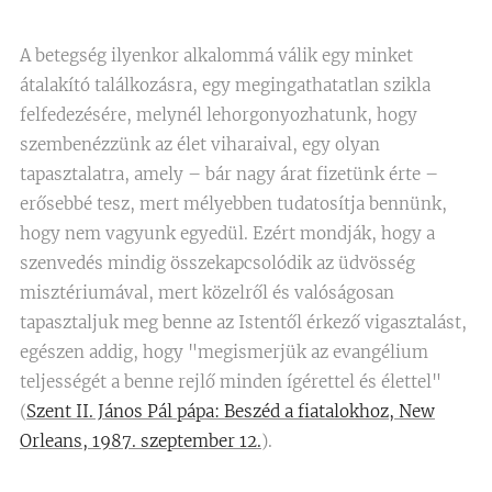
A betegség ilyenkor alkalommá válik egy minket
átalakító találkozásra, egy megingathatatlan szikla
felfedezésére, melynél lehorgonyozhatunk, hogy
szembenézzünk az élet viharaival, egy olyan
tapasztalatra, amely – bár nagy árat fizetünk érte –
erősebbé tesz, mert mélyebben tudatosítja bennünk,
hogy nem vagyunk egyedül. Ezért mondják, hogy a
szenvedés mindig összekapcsolódik az üdvösség
misztériumával, mert közelről és valóságosan
tapasztaljuk meg benne az Istentől érkező vigasztalást,
egészen addig, hogy "megismerjük az evangélium
teljességét a benne rejlő minden ígérettel és élettel"
(
Szent II. János Pál pápa: Beszéd a fiatalokhoz, New
Orleans, 1987. szeptember 12.
).