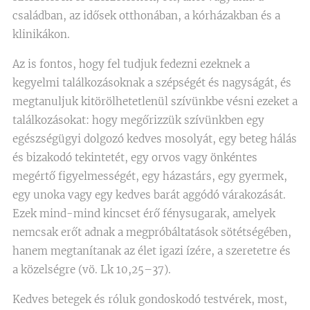
családban, az idősek otthonában, a kórházakban és a
klinikákon.
Az is fontos, hogy fel tudjuk fedezni ezeknek a
kegyelmi találkozásoknak a szépségét és nagyságát, és
megtanuljuk kitörölhetetlenül szívünkbe vésni ezeket a
találkozásokat: hogy megőrizzük szívünkben egy
egészségügyi dolgozó kedves mosolyát, egy beteg hálás
és bizakodó tekintetét, egy orvos vagy önkéntes
megértő figyelmességét, egy házastárs, egy gyermek,
egy unoka vagy egy kedves barát aggódó várakozását.
Ezek mind-mind kincset érő fénysugarak, amelyek
nemcsak erőt adnak a megpróbáltatások sötétségében,
hanem megtanítanak az élet igazi ízére, a szeretetre és
a közelségre (vö. Lk 10,25–37).
Kedves betegek és róluk gondoskodó testvérek, most,