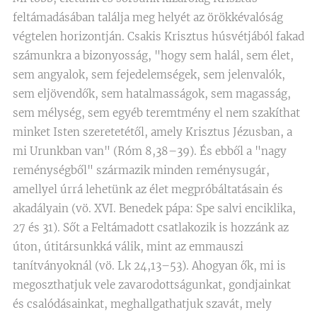
feltámadásában találja meg helyét az örökkévalóság
végtelen horizontján. Csakis Krisztus húsvétjából fakad
számunkra a bizonyosság, "hogy sem halál, sem élet,
sem angyalok, sem fejedelemségek, sem jelenvalók,
sem eljövendők, sem hatalmasságok, sem magasság,
sem mélység, sem egyéb teremtmény el nem szakíthat
minket Isten szeretetétől, amely Krisztus Jézusban, a
mi Urunkban van" (Róm 8,38–39). És ebből a "nagy
reménységből" származik minden reménysugár,
amellyel úrrá lehetünk az élet megpróbáltatásain és
akadályain (vö. XVI. Benedek pápa: Spe salvi enciklika,
27 és 31). Sőt a Feltámadott csatlakozik is hozzánk az
úton, útitársunkká válik, mint az emmauszi
tanítványoknál (vö. Lk 24,13–53). Ahogyan ők, mi is
megoszthatjuk vele zavarodottságunkat, gondjainkat
és csalódásainkat, meghallgathatjuk szavát, mely