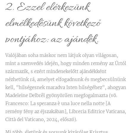
2. Ezzel elérkezünk
elmélkedésünk következő
pontjához: az ajándék.
Valójában soha máskor nem látjuk olyan világosan,
mint a szenvedés idején, hogy minden remény az Úrtól
származik, s ezért mindenekelőtt ajándékként
nézhetünk rá, amelyet elfogadnunk és megbecsülnünk
kell, "hűségesnek maradva Isten hűségéhez", ahogyan
Madeleine Delbrêl gyönyörűen megfogalmazta (vö.
Francesco: La speranza è una luce nella notte [A
remény fény az éjszakában], Libreria Editrice Vaticana,
Città del Vaticano, 2024, előszó).
Mi több, életünk és sorsunk kizárólag Krisztus