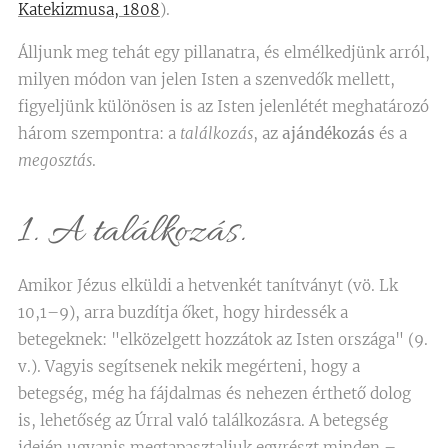
Katekizmusa, 1808
).
Álljunk meg tehát egy pillanatra, és elmélkedjünk arról,
milyen módon van jelen Isten a szenvedők mellett,
figyeljünk különösen is az Isten jelenlétét meghatározó
három szempontra: a
találkozás
, az
ajándékozás
és a
megosztás
.
1. A találkozás.
Amikor Jézus elküldi a hetvenkét tanítványt (vö. Lk
10,1–9), arra buzdítja őket, hogy hirdessék a
betegeknek: "elközelgett hozzátok az Isten országa" (9.
v.). Vagyis segítsenek nekik megérteni, hogy a
betegség, még ha fájdalmas és nehezen érthető dolog
is, lehetőség az Úrral való találkozásra. A betegség
idején ugyanis megtapasztaljuk egyrészt minden –