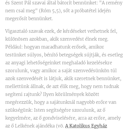
és Szent Pál szavai által bátorít bennünket: "A remény
nem csal meg" (Róm 5,5), sőt a próbatétel idején
megerősít bennünket.
Vigasztaló szavak ezek, de kérdéseket vethetnek fel,
különösen azokban, akik szenvedést élnek meg.
Például: hogyan maradhatunk erősek, amikor
testünket súlyos, bénító betegségek sújtják, és esetleg
az anyagi lehetőségeinket meghaladó kezelésekre
szorulunk, vagy amikor a saját szenvedésünkön túl
azok szenvedését is látjuk, akik szeretnek bennünket,
mellettünk állnak, de azt élik meg, hogy nem tudnak
segíteni rajtunk? Ilyen körülmények között
megérezzük, hogy a sajátunknál nagyobb erőre van
szükségünk: Isten segítségére szorulunk, az ő
kegyelmére, az ő gondviselésére, arra az erőre, amely
az ő Lelkének ajándéka (vö.
A Katolikus Egyház