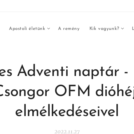
Apostoli életünk
A remény
Kik vagyunk?
es Adventi naptár -
Csongor OFM dióhéj
elmélkedéseivel
2022.11.27