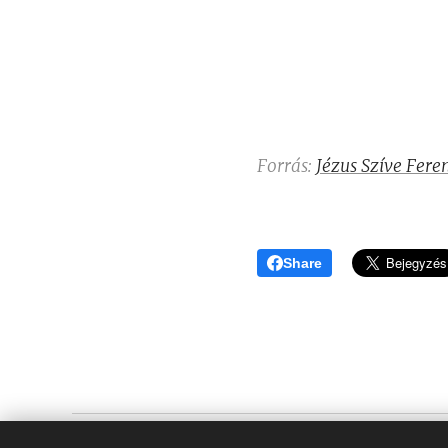
Forrás:
Jézus Szíve Fere
Share