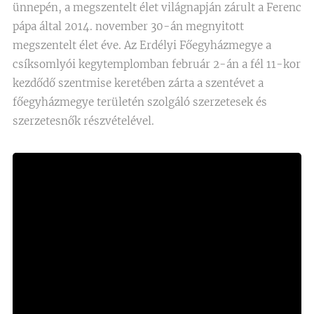
ünnepén, a megszentelt élet világnapján zárult a Ferenc
pápa által 2014. november 30-án megnyitott
megszentelt élet éve. Az Erdélyi Főegyházmegye a
csíksomlyói kegytemplomban február 2-án a fél 11-kor
kezdődő szentmise keretében zárta a szentévet a
főegyházmegye területén szolgáló szerzetesek és
szerzetesnők részvételével.