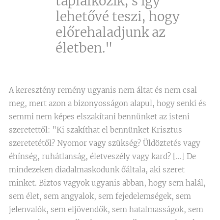
táplálkozik, s így
lehetővé teszi, hogy
előrehaladjunk az
életben."
A keresztény remény ugyanis nem áltat és nem csal
meg, mert azon a bizonyosságon alapul, hogy senki és
semmi nem képes elszakítani bennünket az isteni
szeretettől: "Ki szakíthat el bennünket Krisztus
szeretetétől? Nyomor vagy szükség? Üldöztetés vagy
éhínség, ruhátlanság, életveszély vagy kard? [...] De
mindezeken diadalmaskodunk őáltala, aki szeret
minket. Biztos vagyok ugyanis abban, hogy sem halál,
sem élet, sem angyalok, sem fejedelemségek, sem
jelenvalók, sem eljövendők, sem hatalmasságok, sem