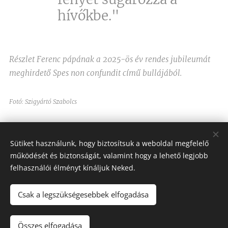
hívőkbe."
Részlet Ferenc pápának a 2025-ös év rendes jubileumát
meghirdető Spes non confundit című bullájából.
Fotó: Szigyártó Szabolcs
Share
Sütiket használunk, hogy biztosítsuk a weboldal megfelelő
működését és biztonságát, valamint hogy a lehető legjobb
felhasználói élményt kínáljuk Neked.
Csak a legszükségesebbek elfogadása
Assisi Szent Ferenc Betegápoló Nővérei
Minden jog fenntartva 2023-2026
Összes elfogadása
Sütik