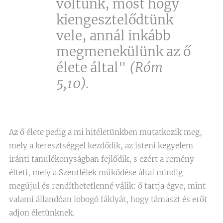
voltunk, most hogy
kiengesztelődtünk
vele, annál inkább
megmenekülünk az ő
élete által"
(Róm
5,10).
Az ő élete pedig a mi hitéletünkben mutatkozik meg,
mely a keresztséggel kezdődik, az isteni kegyelem
iránti tanulékonyságban fejlődik, s ezért a remény
élteti, mely a Szentlélek működése által mindig
megújul és rendíthetetlenné válik: ő tartja égve, mint
valami állandóan lobogó fáklyát, hogy támaszt és erőt
adjon életünknek.