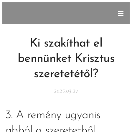
Ki szakíthat el
bennünket Krisztus
szeretetétől?
2025.03.27
3. A remény ugyanis
abból a szeretetből