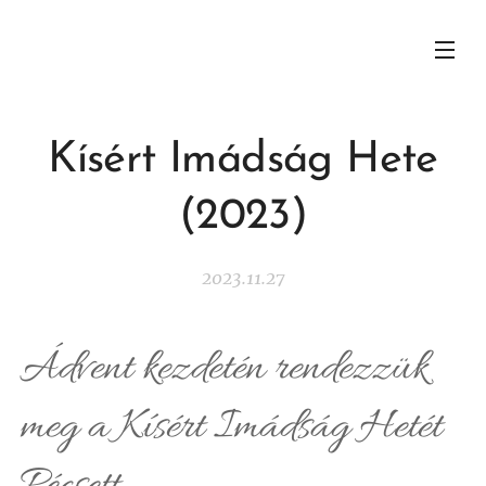
Kísért Imádság Hete
(2023)
2023.11.27
Ádvent kezdetén rendezzük
meg a Kísért Imádság Hetét