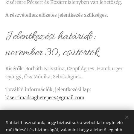
kísérésre Pécsett és Kozármislenyben van lehetőség.
A részvételhez előzetes jelentkezés szükséges.
Jelentkezési határidő:
november 30, csütörtök
Kísérők:
Borbáth Krisztina, Czopf Ágnes, Hamburger
György, Őss Mónika; Sebők Ágnes.
További információk, jelentkezési lap:
kisertimadsaghetepecs@gmail.com
Share
Sütiket használunk, hogy biztosítsuk a weboldal megfelelő
működését és biztonságát, valamint hogy a lehető legjobb