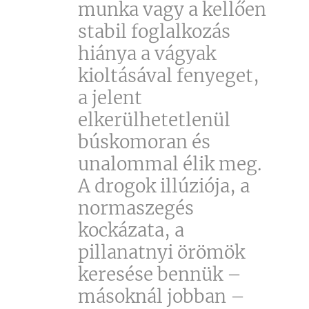
munka vagy a kellően
stabil foglalkozás
hiánya a vágyak
kioltásával fenyeget,
a jelent
elkerülhetetlenül
búskomoran és
unalommal élik meg.
A drogok illúziója, a
normaszegés
kockázata, a
pillanatnyi örömök
keresése bennük –
másoknál jobban –