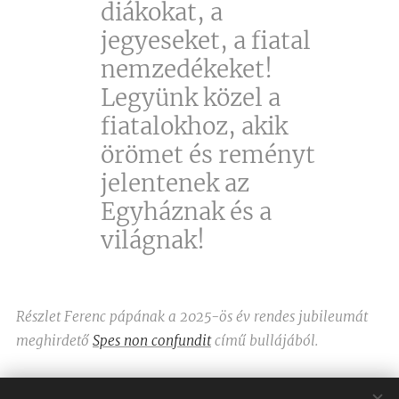
diákokat, a
jegyeseket, a fiatal
nemzedékeket!
Legyünk közel a
fiatalokhoz, akik
örömet és reményt
jelentenek az
Egyháznak és a
világnak!
Részlet Ferenc pápának a 2025-ös év rendes jubileumát
meghirdető
Spes non confundit
című bullájából.