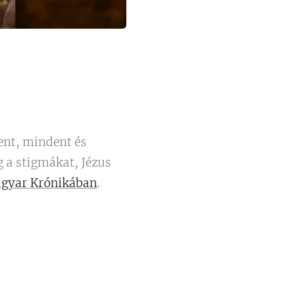
tent, mindent és
g a stigmákat, Jézus
gyar Krónikában
.