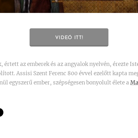
VIDEÓ ITT!
k, értett az emberek és az angyalok nyelvén, érezte Is
lított. Assisi Szent Ferenc 800 évvel ezelőtt kapta me
enül egyszerű ember, szépségesen bonyolult élete a
Ma