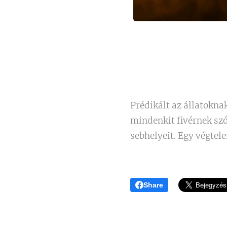
Prédikált az állatokna
mindenkit fivérnek szó
sebhelyeit. Egy végtel
Share