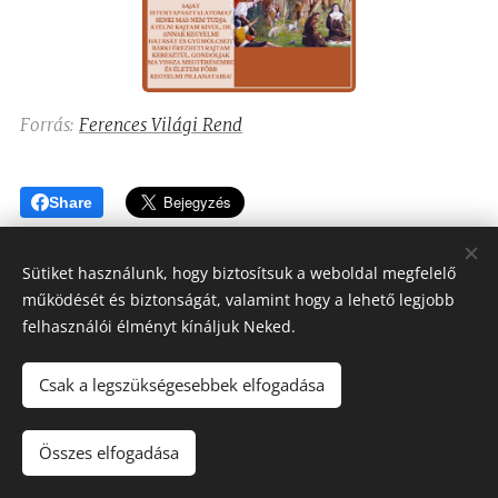
Forrás:
Ferences Világi Rend
Share
Sütiket használunk, hogy biztosítsuk a weboldal megfelelő
működését és biztonságát, valamint hogy a lehető legjobb
felhasználói élményt kínáljuk Neked.
Csak a legszükségesebbek elfogadása
Assisi Szent Ferenc Betegápoló Nővérei
Minden jog fenntartva 2023-2026
Összes elfogadása
Sütik