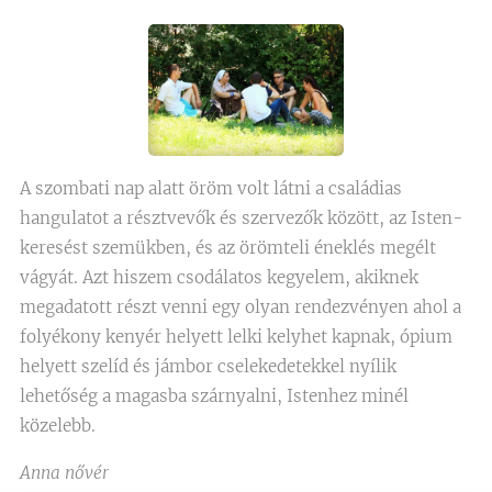
A szombati nap alatt öröm volt látni a családias
hangulatot a résztvevők és szervezők között, az Isten-
keresést szemükben, és az örömteli éneklés megélt
vágyát. Azt hiszem csodálatos kegyelem, akiknek
megadatott részt venni egy olyan rendezvényen ahol a
folyékony kenyér helyett lelki kelyhet kapnak, ópium
helyett szelíd és jámbor cselekedetekkel nyílik
lehetőség a magasba szárnyalni, Istenhez minél
közelebb.
Anna nővér