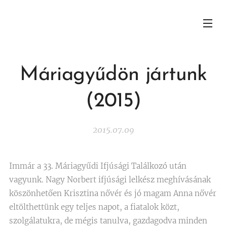
Máriagyűdön jártunk
(2015)
2015.07.09
Immár a 33. Máriagyűdi Ifjúsági Találkozó után
vagyunk. Nagy Norbert ifjúsági lelkész meghívásának
köszönhetően Krisztina nővér és jó magam Anna nővér
eltölthettünk egy teljes napot, a fiatalok közt,
szolgálatukra, de mégis tanulva, gazdagodva minden