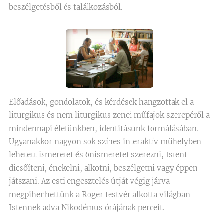
beszélgetésből és találkozásból.
Előadások, gondolatok, és kérdések hangzottak el a
liturgikus és nem liturgikus zenei műfajok szerepéről a
mindennapi életünkben, identitásunk formálásában.
Ugyanakkor nagyon sok színes interaktív műhelyben
lehetett ismeretet és önismeretet szerezni, Istent
dicsőíteni, énekelni, alkotni, beszélgetni vagy éppen
játszani. Az esti engesztelés útját végig járva
megpihenhettünk a Roger testvér alkotta világban
Istennek adva Nikodémus órájának perceit.