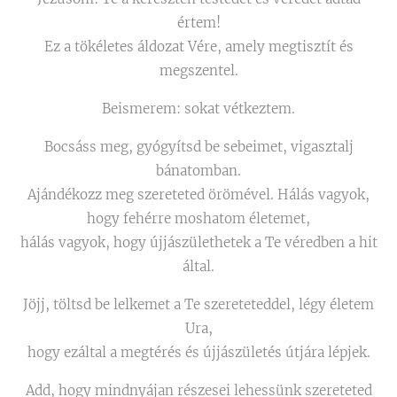
értem!
Ez a tökéletes áldozat Vére, amely megtisztít és
megszentel.
Beismerem: sokat vétkeztem.
Bocsáss meg, gyógyítsd be sebeimet, vigasztalj
bánatomban.
Ajándékozz meg szereteted örömével. Hálás vagyok,
hogy fehérre moshatom életemet,
hálás vagyok, hogy újjászülethetek a Te véredben a hit
által.
Jöjj, töltsd be lelkemet a Te szereteteddel, légy életem
Ura,
hogy ezáltal a megtérés és újjászületés útjára lépjek.
Add, hogy mindnyájan részesei lehessünk szereteted