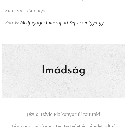
Karácson Tibor atya
Forrás:
Medjugorjei Imacsoport Sepsiszentgyörgy
Imádság
Jézus, Dávid Fia könyörülj rajtunk!
Jézusom! Te a kereszten testedet és véredet adtad