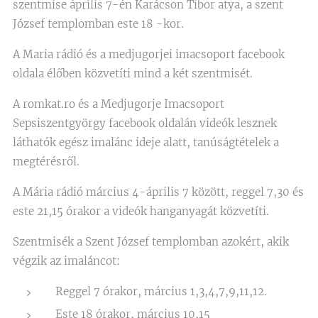
szentmise április 7-én Karácson Tibor atya, a szent
József templomban este 18 -kor.
A Maria rádió és a medjugorjei imacsoport facebook
oldala élőben közvetíti mind a két szentmisét.
A romkat.ro és a Medjugorje Imacsoport
Sepsiszentgyörgy facebook oldalán videók lesznek
láthatók egész imalánc ideje alatt, tanúságtételek a
megtérésről.
A Mária rádió március 4-április 7 között, reggel 7,30 és
este 21,15 órakor a videók hanganyagát közvetíti.
Szentmisék a Szent József templomban azokért, akik
végzik az imaláncot:
Reggel 7 órakor, március 1,3,4,7,9,11,12.
Este 18 órakor, március 10,15