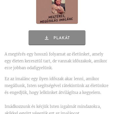
PLAKÁT
A megtérés egy hosszú folyamat az életünket, amely
egy életen keresztül tart, de vannak időszakok, amikor
erre jobban odafigyelünk.
Ez az imalánc egy ilyen időszak akar lenni, amikor
megállunk, Isten segítségével rátekintünk az életünkre
és engedjük, hogy lelkünket átvilágítsa a kegyelem.
Imádkozzunk és kérjük Isten irgalmát mindazokra,
akikkel együtt végezük ezt az imaláncot.