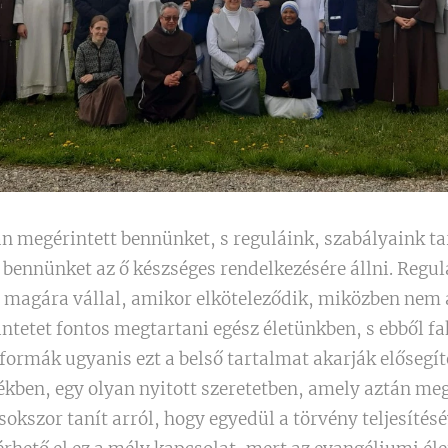
an megérintett bennünket, s reguláink, szabályaink 
 bennünket az ő készséges rendelkezésére állni. Regu
s magára vállal, amikor elköteleződik, miközben nem 
kintetet fontos megtartani egész életünkben, s ebből 
ő formák ugyanis ezt a belső tartalmat akarják elősegí
ékben, egy olyan nyitott szeretetben, amely aztán me
 sokszor tanít arról, hogy egyedül a törvény teljesítés