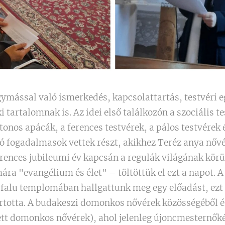
egymással való ismerkedés, kapcsolattartás, testvéri 
i tartalomnak is. Az idei első találkozón a szociális te
tonos apácák, a ferences testvérek, a pálos testvérek 
 fogadalmasok vettek részt, akikhez Teréz anya nővér
rences jubileumi év kapcsán a regulák világának kör
ra "evangélium és élet" – töltöttük el ezt a napot. 
 falu templomában hallgattunk meg egy előadást, ezt
rtotta. A budakeszi domonkos nővérek közösségéből 
tt domonkos nővérek), ahol jelenleg újoncmesternőké