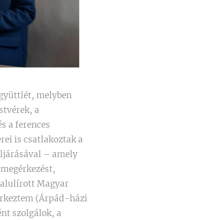
együttlét, melyben
stvérek, a
és a ferences
ei is csatlakoztak a
üljárásával – amely
A megérkezést,
 alulírott Magyar
érkeztem (Árpád-házi
nt szolgálok, a