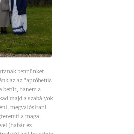
tartanak bennünket
lánk az az "apróbetűs
a betűt, hanem a
fakad majd a szabályok
teni, megvalósítani
gteremti a maga
ével (habár ez