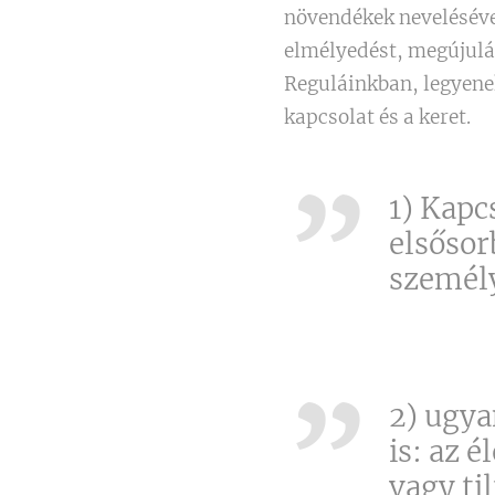
növendékek neveléséve
elmélyedést, megújulá
Reguláinkban, legyenek
kapcsolat és a keret.
1) Kapc
elsősor
személy
2) ugya
is: az 
vagy ti