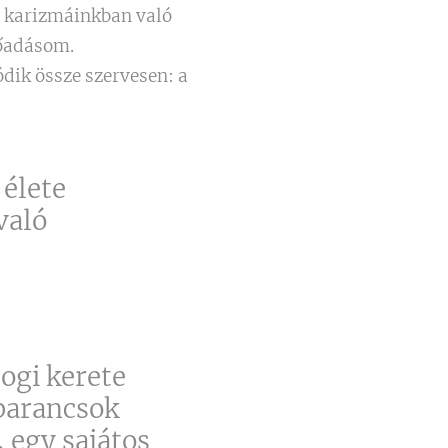
, karizmáinkban való
őadásom.
dik össze szervesen: a
 élete
való
ogi kerete
 parancsok
 egy sajátos