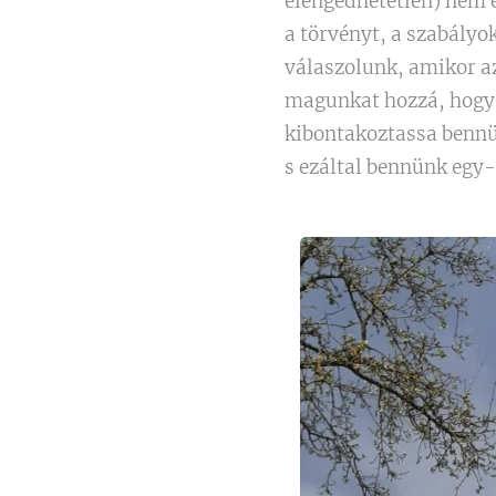
elengedhetetlen) nem é
a törvényt, a szabályo
válaszolunk, amikor a
magunkat hozzá, hogy 
kibontakoztassa bennün
s ezáltal bennünk egy-