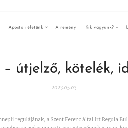
Apostoli életünk
A remény
Kik vagyunk?
– útjelző, kötelék, i
2023.05.03
nnepli regulájának, a Szent Ferenc által írt Regula B