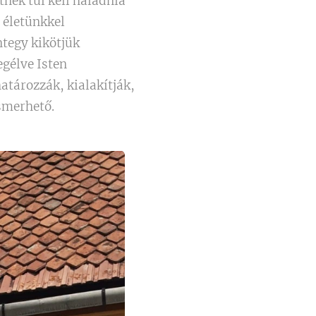
tnek túl kell haladnia
z életünkkel
tegy kikötjük
gélve Isten
atározzák, kialakítják,
ismerhető.