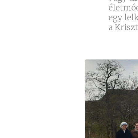
életmód
egy lel
a Krisz