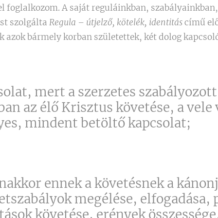
l foglalkozom. A saját reguláinkban, szabályainkban
st szolgálta
Regula – útjelző, kötelék, identitás
című el
 azok bármely korban születettek, két dolog kapcsoló
solat, mert a szerzetes szabályozott
ban az élő Krisztus követése, a vele 
es, mindent betöltő kapcsolat;
nakkor ennek a követésnek a kánonj
életszabályok megélése, elfogadása,
ltások követése, erények összessége,