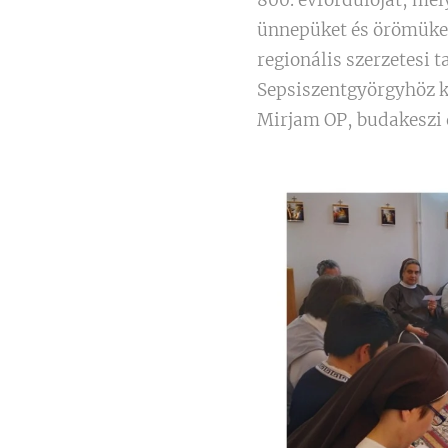
800. évfordulóját, mel
ünnepüket és örömüket
regionális szerzetesi 
Sepsiszentgyörgyhöz k
Mirjam OP, budakeszi 