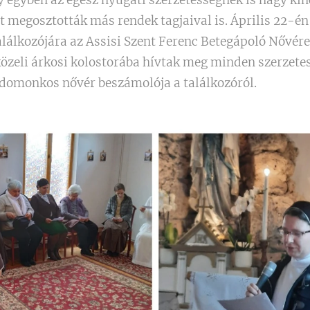
y egyben az egész nyugati szerzetességnek is nagy kin
 megosztották más rendek tagjaival is. Április 22-é
találkozójára az Assisi Szent Ferenc Betegápoló Nővér
özeli árkosi kolostorába hívtak meg minden szerzete
domonkos nővér beszámolója a találkozóról.