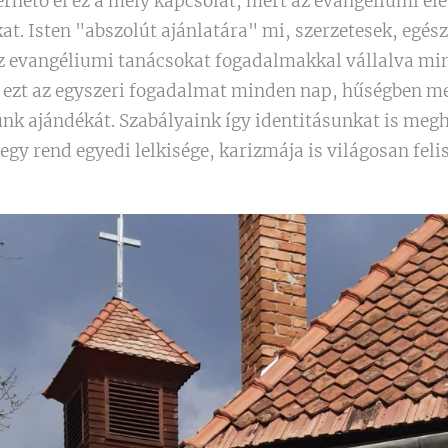
rhető el ez a mély kapcsolat, mert az evangéliumi éle
kat. Isten "abszolút ajánlatára" mi, szerzetesek, egés
z evangéliumi tanácsokat fogadalmakkal vállalva min
ezt az egyszeri fogadalmat minden nap, hűségben me
k ajándékát. Szabályaink így identitásunkat is megh
egy rend egyedi lelkisége, karizmája is világosan fel