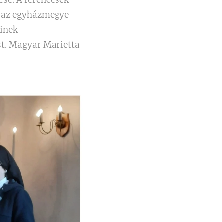
cse. A ferencesek
n az egyházmegye
einek
st. Magyar Marietta