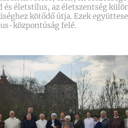
 és életstílus, az életszentség külö
kiséghez kötődő útja. Ezek együtte
tus-központúság felé.