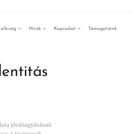
Lelkiség
Hírek
Kapcsolat
Támogatóink
dentitás
ullata jóváhagyásának