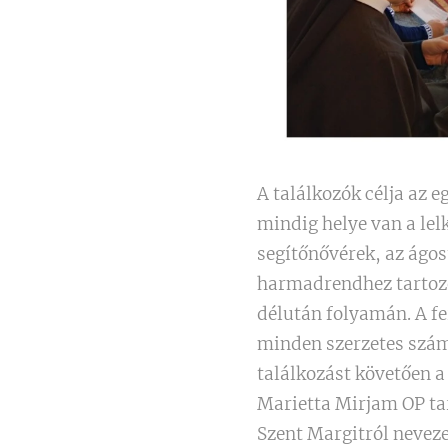
A találkozók célja az 
mindig helye van a lelk
segítőnővérek, az ágos
harmadrendhez tartozó
délután folyamán. A fe
minden szerzetes számá
találkozást követően a
Marietta Mirjam OP ta
Szent Margitról neveze