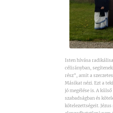
Isten hívása radikális
célirányban, segítenek
rész", amit a szerzete
Másikat nézi. Ezt a te
jó megélése is. A küls
szabadságban és kötel
kötelezettségeit. Jézus