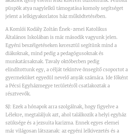
akiknek igény esetén lelki kísérést biztosítunk. Felföldi
püspök atya nagylelkű támogatása komoly segítséget
jelent a lelkigyakorlatos ház működtetésében.
A Komlói Kodály Zoltán Ének-zenei Katolikus
Általános Iskolában is már második vagyunk jelen.
Egyéni beszélgetéseken keresztül segítünk mind a
diákoknak, mind pedig a pedagógusoknak és
munkatársaknak. Tavaly októberben pedig
elindítottunk egy, a célját tekintve önsegítő csoportot a
gyermeküket egyedül nevelő anyák számára. Ide főként
a Pécsi Egyházmegye területéről csatlakoztak a
résztvevők.
SJ:
Ezek a hónapok arra szolgálnak, hogy figyelve a
Lélekre, megtaláljuk azt, ahol találkozik a helyi egyház
szüksége és a jezsuita karizma. Ennek egyes elemei
már világosan látszanak: az egyéni lelkivezetés és a