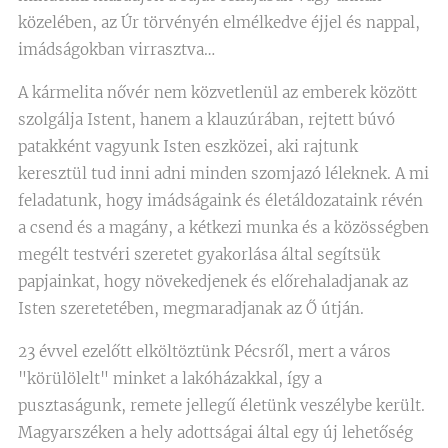
közelében, az Úr törvényén elmélkedve éjjel és nappal,
imádságokban virrasztva…
A kármelita nővér nem közvetlenül az emberek között
szolgálja Istent, hanem a klauzúrában, rejtett búvó
patakként vagyunk Isten eszközei, aki rajtunk
keresztül tud inni adni minden szomjazó léleknek. A mi
feladatunk, hogy imádságaink és életáldozataink révén
a csend és a magány, a kétkezi munka és a közösségben
megélt testvéri szeretet gyakorlása által segítsük
papjainkat, hogy növekedjenek és előrehaladjanak az
Isten szeretetében, megmaradjanak az Ő útján.
23 évvel ezelőtt elköltöztünk Pécsről, mert a város
"körülölelt" minket a lakóházakkal, így a
pusztaságunk, remete jellegű életünk veszélybe került.
Magyarszéken a hely adottságai által egy új lehetőség