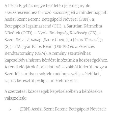
A Pécsi Egyházmegye területén jelenleg nyolc
szerzetesrendhez tartozó közösség éli a mindennapjait:
Assisi Szent Ferenc Betegápoló Nővérei (FBN), a
Betegápoló Irgalmasrend (OH), a Sarutlan Kármelita
Nővérek (OCD), a Nyolc Boldogság Közösség (CB), a
Szent Szív Társaság (Sacré Coeur), a Jézus Társasága
(SJ), a Magyar Pálos Rend (OSPPE) és a Ferences
Rendtartomány (OFM). A remény szentévéhez
kapcsolódva három kérdést intéztünk a közösségekhez.
A rendi elöljárók által adott válaszokból kiderül, hogy a
Szentlélek milyen sokféle módon vezeti az életüket,
rajtuk keresztül pedig a mi életünket is.
A szerzetesi közösségek képviseletében a kérdésekre
válaszoltak:
(FBN) Assisi Szent Ferenc Betegápoló Nővérei: