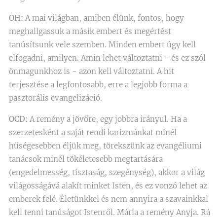
OH:
A mai világban, amiben élünk, fontos, hogy
meghallgassuk a másik embert és megértést
tanúsítsunk vele szemben. Minden embert úgy kell
elfogadni, amilyen. Amin lehet változtatni - és ez szól
önmagunkhoz is - azon kell változtatni. A hit
terjesztése a legfontosabb, erre a legjobb forma a
pasztorális evangelizáció.
OCD:
A remény a jövőre, egy jobbra irányul. Ha a
szerzetesként a saját rendi karizmánkat minél
hűségesebben éljük meg, törekszünk az evangéliumi
tanácsok minél tökéletesebb megtartására
(engedelmesség, tisztaság, szegénység), akkor a világ
világosságává alakít minket Isten, és ez vonzó lehet az
emberek felé. Életünkkel és nem annyira a szavainkkal
kell tenni tanúságot Istenről. Mária a remény Anyja. Rá