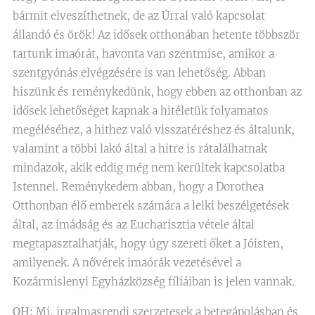
bármit elveszíthetnek, de az Úrral való kapcsolat
állandó és örök! Az idősek otthonában hetente többször
tartunk imaórát, havonta van szentmise, amikor a
szentgyónás elvégzésére is van lehetőség. Abban
hiszünk és reménykedünk, hogy ebben az otthonban az
idősek lehetőséget kapnak a hitéletük folyamatos
megéléséhez, a hithez való visszatéréshez és általunk,
valamint a többi lakó által a hitre is rátalálhatnak
mindazok, akik eddig még nem kerültek kapcsolatba
Istennel. Reménykedem abban, hogy a Dorothea
Otthonban élő emberek számára a lelki beszélgetések
által, az imádság és az Eucharisztia vétele által
megtapasztalhatják, hogy úgy szereti őket a Jóisten,
amilyenek. A nővérek imaórák vezetésével a
Kozármislenyi Egyházközség fíliáiban is jelen vannak.
OH:
Mi, irgalmasrendi szerzetesek a betegápolásban és