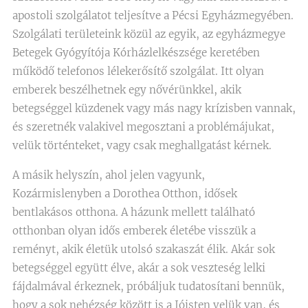
apostoli szolgálatot teljesítve a Pécsi Egyházmegyében.
Szolgálati területeink közül az egyik, az egyházmegye
Betegek Gyógyítója Kórházlelkészsége keretében
működő telefonos lélekerősítő szolgálat. Itt olyan
emberek beszélhetnek egy nővérünkkel, akik
betegséggel küzdenek vagy más nagy krízisben vannak,
és szeretnék valakivel megosztani a problémájukat,
velük történteket, vagy csak meghallgatást kérnek.
A másik helyszín, ahol jelen vagyunk,
Kozármislenyben a Dorothea Otthon, idősek
bentlakásos otthona. A házunk mellett található
otthonban olyan idős emberek életébe visszük a
reményt, akik életük utolsó szakaszát élik. Akár sok
betegséggel együtt élve, akár a sok veszteség lelki
fájdalmával érkeznek, próbáljuk tudatosítani bennük,
hogy a sok nehézség között is a Jóisten velük van, és