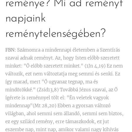
reménye? Mi ad reményt
napjaink
reménytelenségében?
FBN:
Számomra a mindennapi életemben a Szentírás
szavai adnak reményt. Az, hogy Isten előbb szeretett
minket: "Ő előbb szeretett minket." (1Jn 4,19) Ez nem
változik, ezt nem változtatja meg semmi és senki. Ez
így marad, mert "Ő ugyanaz tegnap, ma és
mindörökké." (Zsid13,8) Továbbá Jézus szavai, az Ő
ígérete is reménnyel tölt el: "Én veletek vagyok
mindennap"(Mt 28,20) Ebben a gyorsan változó
világban, ahol semmi sem állandó, semmi sem biztos,
ez egy szilárd remény, erre támaszkodok, ez jut
eszembe nap, mint nap, amikor valami nagy kihívás