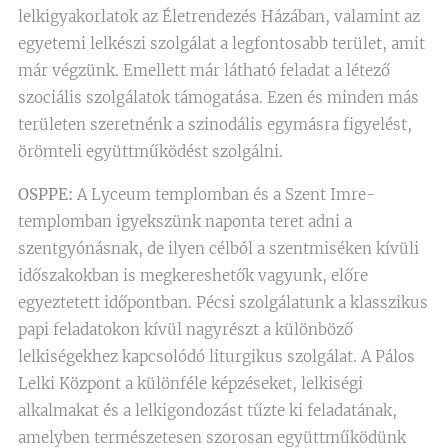
lelkigyakorlatok az Életrendezés Házában, valamint az
egyetemi lelkészi szolgálat a legfontosabb terület, amit
már végzünk. Emellett már látható feladat a létező
szociális szolgálatok támogatása. Ezen és minden más
területen szeretnénk a szinodális egymásra figyelést,
örömteli együttműködést szolgálni.
OSPPE:
A Lyceum templomban és a Szent Imre-
templomban igyekszünk naponta teret adni a
szentgyónásnak, de ilyen célból a szentmiséken kívüli
időszakokban is megkereshetők vagyunk, előre
egyeztetett időpontban. Pécsi szolgálatunk a klasszikus
papi feladatokon kívül nagyrészt a különböző
lelkiségekhez kapcsolódó liturgikus szolgálat. A Pálos
Lelki Központ a különféle képzéseket, lelkiségi
alkalmakat és a lelkigondozást tűzte ki feladatának,
amelyben természetesen szorosan együttműködünk