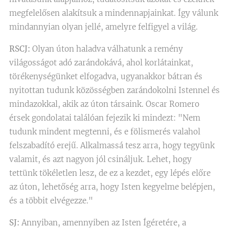
megfelelősen alakítsuk a mindennapjainkat. Így válunk
mindannyian olyan jellé, amelyre felfigyel a világ.
RSCJ:
Olyan úton haladva válhatunk a remény
világosságot adó zarándokává, ahol korlátainkat,
törékenységünket elfogadva, ugyanakkor bátran és
nyitottan tudunk közösségben zarándokolni Istennel és
mindazokkal, akik az úton társaink. Oscar Romero
érsek gondolatai találóan fejezik ki mindezt: "Nem
tudunk mindent megtenni, és e fölismerés valahol
felszabadító erejű. Alkalmassá tesz arra, hogy tegyünk
valamit, és azt nagyon jól csináljuk. Lehet, hogy
tettünk tökéletlen lesz, de ez a kezdet, egy lépés előre
az úton, lehetőség arra, hogy Isten kegyelme belépjen,
és a többit elvégezze."
SJ:
Annyiban, amennyiben az Isten Ígéretére, a