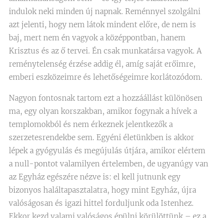
indulok neki minden új napnak. Reménnyel szolgálni
azt jelenti, hogy nem látok mindent előre, de nem is
baj, mert nem én vagyok a középpontban, hanem
Krisztus és az ő tervei. Én csak munkatársa vagyok. A
reménytelenség érzése addig él, amíg saját erőimre,
emberi eszközeimre és lehetőségeimre korlátozódom.
Nagyon fontosnak tartom ezt a hozzáállást különösen
ma, egy olyan korszakban, amikor fogynak a hívek a
templomokból és nem érkeznek jelentkezők a
szerzetesrendekbe sem. Egyéni életünkben is akkor
lépek a gyógyulás és megújulás útjára, amikor elértem
a null-pontot valamilyen értelemben, de ugyanúgy van
az Egyház egészére nézve is: el kell jutnunk egy
bizonyos haláltapasztalatra, hogy mint Egyház, újra
valóságosan és igazi hittel forduljunk oda Istenhez.
Ekkor kezd valami valóságos épülni körülöttünk – ez a