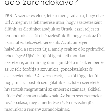
adó zarándokává?
FBN:
A szerzetes élete, léte reményt ad arra, hogy él az
Úr! A meghívás felismerése után, hogy szerzetesként
éljünk, az életünket átadjuk az Úrnak, ezzel teljesen
lemondunk a saját elképzelésünkről, hogy csak az Úr
akaratát és tetszését keressük. Az út, amelyen
haladunk, a szeretet útja, amely csak az ő kegyelméből
lehetséges! Újból és újból igent kell mondani a
szeretetre, ami mindig önmagunktól a másik ember és
az Úr felé fordítja a szívünket, gondolatainkat és
cselekedeteinket! A szerzetesek, - attól függetlenül,
hogy mi az apostoli szolgálatuk - az Isten szeretetét
hívatottak megmutatni az emberek számára, akikkel
küldetésük során találkoznak. Az Isten szeretetének a
továbbadása, megismertetése révén nevezhetjük
magunkat a remény zarándokainak.