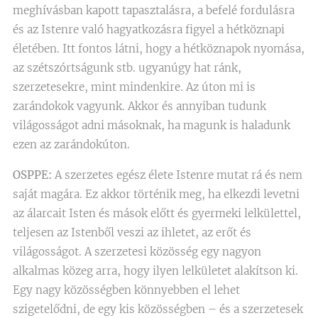
meghívásban kapott tapasztalásra, a befelé fordulásra
és az Istenre való hagyatkozásra figyel a hétköznapi
életében. Itt fontos látni, hogy a hétköznapok nyomása,
az szétszórtságunk stb. ugyanúgy hat ránk,
szerzetesekre, mint mindenkire. Az úton mi is
zarándokok vagyunk. Akkor és annyiban tudunk
világosságot adni másoknak, ha magunk is haladunk
ezen az zarándokúton.
OSPPE:
A szerzetes egész élete Istenre mutat rá és nem
saját magára. Ez akkor történik meg, ha elkezdi levetni
az álarcait Isten és mások előtt és gyermeki lelkülettel,
teljesen az Istenből veszi az ihletet, az erőt és
világosságot. A szerzetesi közösség egy nagyon
alkalmas közeg arra, hogy ilyen lelkületet alakítson ki.
Egy nagy közösségben könnyebben el lehet
szigetelődni, de egy kis közösségben – és a szerzetesek