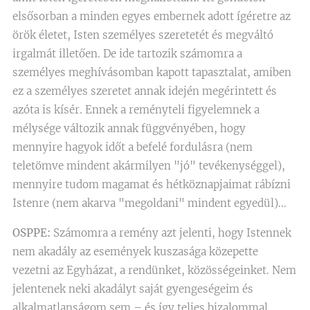
elsősorban a minden egyes embernek adott ígéretre az
örök életet, Isten személyes szeretetét és megváltó
irgalmát illetően. De ide tartozik számomra a
személyes meghívásomban kapott tapasztalat, amiben
ez a személyes szeretet annak idején megérintett és
azóta is kísér. Ennek a reményteli figyelemnek a
mélysége változik annak függvényében, hogy
mennyire hagyok időt a befelé fordulásra (nem
teletömve mindent akármilyen "jó" tevékenységgel),
mennyire tudom magamat és hétköznapjaimat rábízni
Istenre (nem akarva "megoldani" mindent egyedül)...
OSPPE:
Számomra a remény azt jelenti, hogy Istennek
nem akadály az események kuszasága közepette
vezetni az Egyházat, a rendünket, közösségeinket. Nem
jelentenek neki akadályt saját gyengeségeim és
alkalmatlanságom sem – és így teljes bizalommal