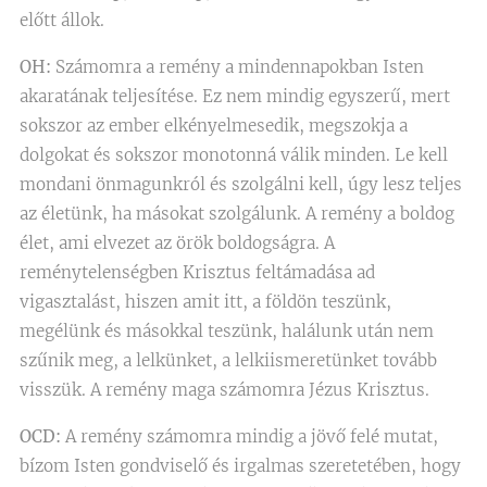
előtt állok.
OH:
Számomra a remény a mindennapokban Isten
akaratának teljesítése. Ez nem mindig egyszerű, mert
sokszor az ember elkényelmesedik, megszokja a
dolgokat és sokszor monotonná válik minden. Le kell
mondani önmagunkról és szolgálni kell, úgy lesz teljes
az életünk, ha másokat szolgálunk. A remény a boldog
élet, ami elvezet az örök boldogságra. A
reménytelenségben Krisztus feltámadása ad
vigasztalást, hiszen amit itt, a földön teszünk,
megélünk és másokkal teszünk, halálunk után nem
szűnik meg, a lelkünket, a lelkiismeretünket tovább
visszük. A remény maga számomra Jézus Krisztus.
OCD:
A remény számomra mindig a jövő felé mutat,
bízom Isten gondviselő és irgalmas szeretetében, hogy