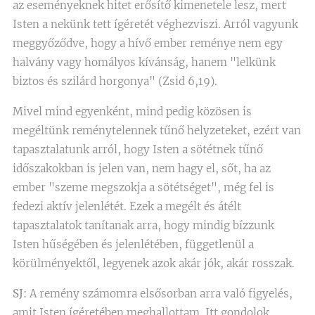
az eseményeknek hitet erősítő kimenetele lesz, mert
Isten a nekünk tett ígéretét véghezviszi. Arról vagyunk
meggyőződve, hogy a hívő ember reménye nem egy
halvány vagy homályos kívánság, hanem "lelkünk
biztos és szilárd horgonya" (Zsid 6,19).
Mivel mind egyenként, mind pedig közösen is
megéltünk reménytelennek tűnő helyzeteket, ezért van
tapasztalatunk arról, hogy Isten a sötétnek tűnő
időszakokban is jelen van, nem hagy el, sőt, ha az
ember "szeme megszokja a sötétséget", még fel is
fedezi aktív jelenlétét. Ezek a megélt és átélt
tapasztalatok tanítanak arra, hogy mindig bízzunk
Isten hűségében és jelenlétében, függetlenül a
körülményektől, legyenek azok akár jók, akár rosszak.
SJ:
A remény számomra elsősorban arra való figyelés,
amit Isten ígéretében meghallottam. Itt gondolok