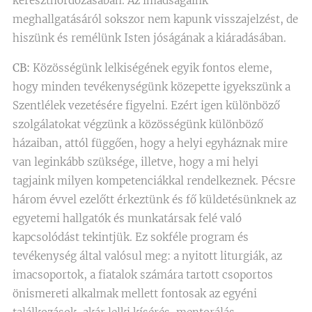
kereszthordozásában. Az imádságaink
meghallgatásáról sokszor nem kapunk visszajelzést, de
hiszünk és remélünk Isten jóságának a kiáradásában.
CB:
Közösségünk lelkiségének egyik fontos eleme,
hogy minden tevékenységünk közepette igyekszünk a
Szentlélek vezetésére figyelni. Ezért igen különböző
szolgálatokat végzünk a közösségünk különböző
házaiban, attól függően, hogy a helyi egyháznak mire
van leginkább szüksége, illetve, hogy a mi helyi
tagjaink milyen kompetenciákkal rendelkeznek. Pécsre
három évvel ezelőtt érkeztünk és fő küldetésünknek az
egyetemi hallgatók és munkatársak felé való
kapcsolódást tekintjük. Ez sokféle program és
tevékenység által valósul meg: a nyitott liturgiák, az
imacsoportok, a fiatalok számára tartott csoportos
önismereti alkalmak mellett fontosak az egyéni