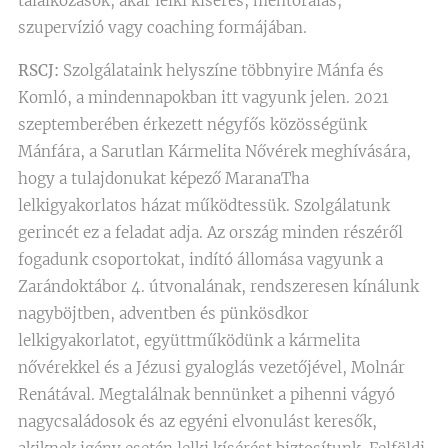
találkozások, akár lelki kísérés, mentorálás,
szupervízió vagy coaching formájában.
RSCJ:
Szolgálataink helyszíne többnyire Mánfa és
Komló, a mindennapokban itt vagyunk jelen. 2021
szeptemberében érkezett négyfős közösségünk
Mánfára, a Sarutlan Kármelita Nővérek meghívására,
hogy a tulajdonukat képező MaranaTha
lelkigyakorlatos házat működtessük. Szolgálatunk
gerincét ez a feladat adja. Az ország minden részéről
fogadunk csoportokat, indító állomása vagyunk a
Zarándoktábor 4. útvonalának, rendszeresen kínálunk
nagyböjtben, adventben és pünkösdkor
lelkigyakorlatot, együttműködünk a kármelita
nővérekkel és a Jézusi gyaloglás vezetőjével, Molnár
Renátával. Megtalálnak bennünket a pihenni vágyó
nagycsaládosok és az egyéni elvonulást keresők,