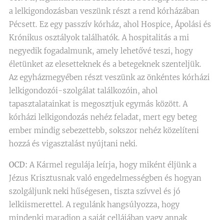
a lelkigondozásban veszünk részt a rend kórházában
Pécsett. Ez egy passzív kórház, ahol Hospice, Ápolási és
Krónikus osztályok találhatók. A hospitalitás a mi
negyedik fogadalmunk, amely lehetővé teszi, hogy
életünket az elesetteknek és a betegeknek szenteljük.
Az egyházmegyében részt veszünk az önkéntes kórházi
lelkigondozói-szolgálat találkozóin, ahol
tapasztalatainkat is megosztjuk egymás között. A
kórházi lelkigondozás nehéz feladat, mert egy beteg
ember mindig sebezettebb, sokszor nehéz közelíteni
hozzá és vigasztalást nyújtani neki.
OCD:
A Kármel regulája leírja, hogy miként éljünk a
Jézus Krisztusnak való engedelmességben és hogyan
szolgáljunk neki hűségesen, tiszta szívvel és jó
lelkiismerettel. A regulánk hangsúlyozza, hogy
mindenki maradjon a saját cellájában vagy annak