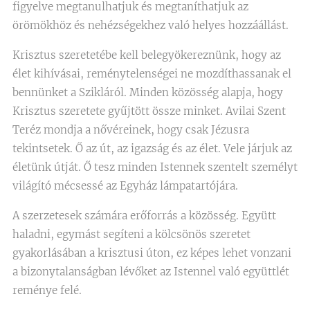
figyelve megtanulhatjuk és megtaníthatjuk az
örömökhöz és nehézségekhez való helyes hozzáállást.
Krisztus szeretetébe kell belegyökereznünk, hogy az
élet kihívásai, reménytelenségei ne mozdíthassanak el
bennünket a Szikláról. Minden közösség alapja, hogy
Krisztus szeretete gyűjtött össze minket. Avilai Szent
Teréz mondja a nővéreinek, hogy csak Jézusra
tekintsetek. Ő az út, az igazság és az élet. Vele járjuk az
életünk útját. Ő tesz minden Istennek szentelt személyt
világító mécsessé az Egyház lámpatartójára.
A szerzetesek számára erőforrás a közösség. Együtt
haladni, egymást segíteni a kölcsönös szeretet
gyakorlásában a krisztusi úton, ez képes lehet vonzani
a bizonytalanságban lévőket az Istennel való együttlét
reménye felé.