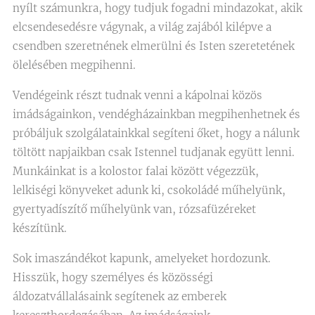
nyílt számunkra, hogy tudjuk fogadni mindazokat, akik
elcsendesedésre vágynak, a világ zajából kilépve a
csendben szeretnének elmerülni és Isten szeretetének
ölelésében megpihenni.
Vendégeink részt tudnak venni a kápolnai közös
imádságainkon, vendégházainkban megpihenhetnek és
próbáljuk szolgálatainkkal segíteni őket, hogy a nálunk
töltött napjaikban csak Istennel tudjanak együtt lenni.
Munkáinkat is a kolostor falai között végezzük,
lelkiségi könyveket adunk ki, csokoládé műhelyünk,
gyertyadíszítő műhelyünk van, rózsafüzéreket
készítünk.
Sok imaszándékot kapunk, amelyeket hordozunk.
Hisszük, hogy személyes és közösségi
áldozatvállalásaink segítenek az emberek