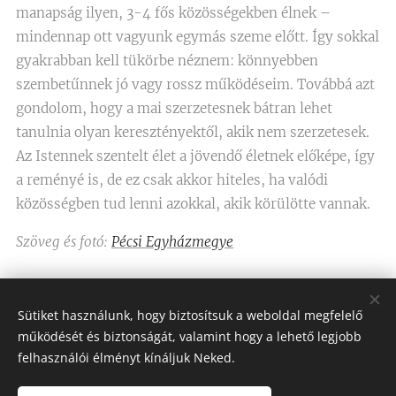
manapság ilyen, 3-4 fős közösségekben élnek –
mindennap ott vagyunk egymás szeme előtt. Így sokkal
gyakrabban kell tükörbe néznem: könnyebben
szembetűnnek jó vagy rossz működéseim. Továbbá azt
gondolom, hogy a mai szerzetesnek bátran lehet
tanulnia olyan keresztényektől, akik nem szerzetesek.
Az Istennek szentelt élet a jövendő életnek előképe, így
a reményé is, de ez csak akkor hiteles, ha valódi
közösségben tud lenni azokkal, akik körülötte vannak.
Szöveg és fotó:
Pécsi Egyházmegye
Share
Sütiket használunk, hogy biztosítsuk a weboldal megfelelő
működését és biztonságát, valamint hogy a lehető legjobb
felhasználói élményt kínáljuk Neked.