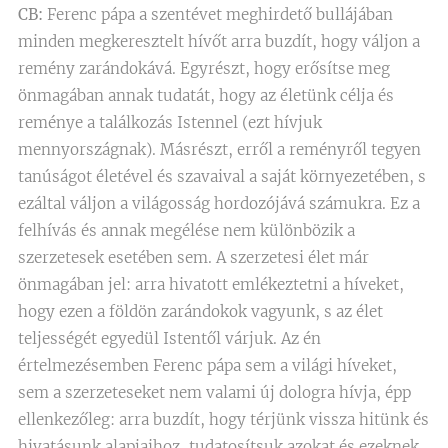
CB:
Ferenc pápa a szentévet meghirdető bullájában
minden megkeresztelt hívőt arra buzdít, hogy váljon a
remény zarándokává. Egyrészt, hogy erősítse meg
önmagában annak tudatát, hogy az életünk célja és
reménye a találkozás Istennel (ezt hívjuk
mennyországnak). Másrészt, erről a reményről tegyen
tanúságot életével és szavaival a saját környezetében, s
ezáltal váljon a világosság hordozójává számukra. Ez a
felhívás és annak megélése nem különbözik a
szerzetesek esetében sem. A szerzetesi élet már
önmagában jel: arra hivatott emlékeztetni a híveket,
hogy ezen a földön zarándokok vagyunk, s az élet
teljességét egyedül Istentől várjuk. Az én
értelmezésemben Ferenc pápa sem a világi híveket,
sem a szerzeteseket nem valami új dologra hívja, épp
ellenkezőleg: arra buzdít, hogy térjünk vissza hitünk és
hivatásunk alapjaihoz, tudatosítsuk azokat és ezeknek