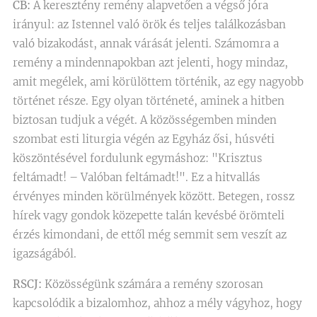
CB:
A keresztény remény alapvetően a végső jóra
irányul: az Istennel való örök és teljes találkozásban
való bizakodást, annak várását jelenti. Számomra a
remény a mindennapokban azt jelenti, hogy mindaz,
amit megélek, ami körülöttem történik, az egy nagyobb
történet része. Egy olyan történeté, aminek a hitben
biztosan tudjuk a végét. A közösségemben minden
szombat esti liturgia végén az Egyház ősi, húsvéti
köszöntésével fordulunk egymáshoz: "Krisztus
feltámadt! – Valóban feltámadt!". Ez a hitvallás
érvényes minden körülmények között. Betegen, rossz
hírek vagy gondok közepette talán kevésbé örömteli
érzés kimondani, de ettől még semmit sem veszít az
igazságából.
RSCJ:
Közösségünk számára a remény szorosan
kapcsolódik a bizalomhoz, ahhoz a mély vágyhoz, hogy