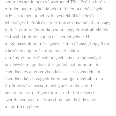
semmi és senki nem választhat el Tőle. Ezért a hitért
minden nap meg kell küzdeni, főként a nehézségek,
krízisek idején. A nehéz helyzetekből kétféle út
lehetséges. Leülök és elmerülök az önsajnálatban, vagy
felfelé tekintve Istent keresem, kegyelme által felállok
és tovább indulok a jobb élet reményében. Ha
megtapasztaltam már egyszer Isten jóságát, hogy ő tart
a kezében engem és mindeneket, akkor a
reménytelennek látszó helyzetek is a reménységet
hordozzák magukban. A regulánk azt mondja: "A
csendben és a reményben lesz a ti erősségetek". A
csendben képes vagyok Isten hangját meghallani, a
türelmes várakozásom pedig az Istenbe vetett
bizalmamat erősíti, és hinni a rejtetten végzett
szeretetszolgálatok és az abból fakadó áldozatok
megújító erejében.