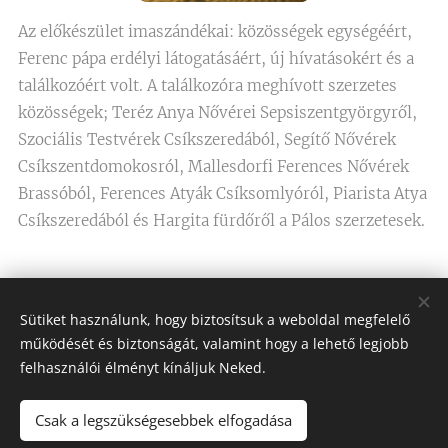
Az előkészület imaszándékai: közösségek egységéért,
Ferenc pápa erdélyi látogatásáért, új hívatásokért és a
találkozóért volt. A találkozóra meghívott szerzetes
közösségek; Teréz Anya Nővérei Sepsiszentgyörgyről,
Szociális Testvérek Csíkszeredából, Segítő Nővérek
Csíkszentdomokosról, Mallesdorfi Ferences Nővérek
Brassóból, Ferences Atyák Csíksomlyóról, Piarista Atya
Csíkszeredából és Hargita fürdőről a Pálos szerzetesek.
Share
Sütiket használunk, hogy biztosítsuk a weboldal megfelelő
működését és biztonságát, valamint hogy a lehető legjobb
felhasználói élményt kínáljuk Neked.
Csak a legszükségesebbek elfogadása
Assisi Szent Ferenc Betegápoló Nővérei