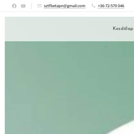
sztfbetapn@gmail.com
+36-72-570 046
Kezdőlap