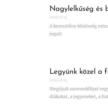
Nagylelkűség és 
2025.07.14
A keresztény közösség min
jogait.
Legyünk közel a f
2025.06.19
Megújult szenvedéllyel veg
diákokat, a jegyeseket, a fi