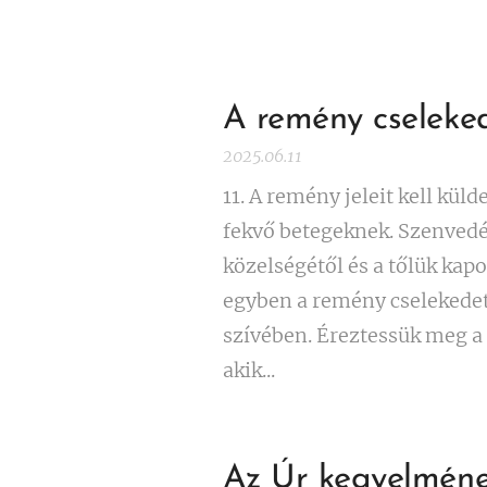
A remény cseleked
2025.06.11
11. A remény jeleit kell kü
fekvő betegeknek. Szenvedé
közelségétől és a tőlük kapo
egyben a remény cselekedet
szívében. Éreztessük meg a 
akik...
Az Úr kegyelméne