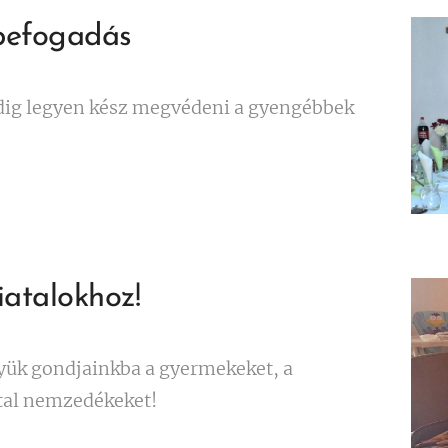
befogadás
dig legyen kész megvédeni a gyengébbek
iatalokhoz!
yük gondjainkba a gyermekeket, a
atal nemzedékeket!