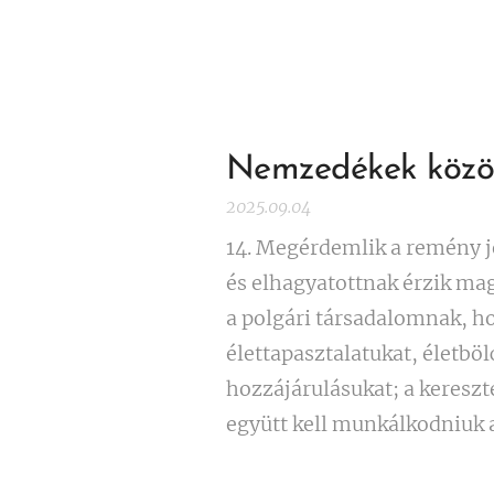
Nemzedékek közöt
2025.09.04
14. Megérdemlik a remény j
és elhagyatottnak érzik mag
a polgári társadalomnak, ho
élettapasztalatukat, életböl
hozzájárulásukat; a keresz
együtt kell munkálkodniuk a.